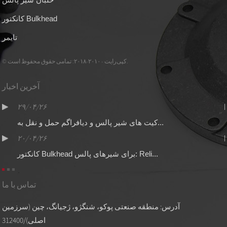
کانکتور Bulkhead
تایمر
© کپی‌رایت - ۲۰۱۰-۲۰۱۸: تمامی حقوق محفوظ است.
آخرین اخبار
۲۹/۰۴/۲۶
کیت های شیر پالس و دیافراگم حمل و نقل به...
۲۰/۰۴/۲۶
کانکتور Bulkhead برای شیرهای پالس: Reli...
تماس با ما
آدرس: منطقه صنعتی پوکو، شنگژو، ژجیانگ، چین (سرزمین
اصلی)/312400