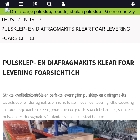
THÚS
NIJS
PULSKLEP- EN DIAFRAGMAKITS KLEAR FOAR LEVERING
FOARSICHTICH
PULSKLEP- EN DIAFRAGMAKITS KLEAR FOAR
LEVERING FOARSICHTICH
Strikte kwaliteitskontrôle en perfekte levering fan pulsklep- en diafragmakits
Us pulsklep- en diafragmakits binne no folslein klear foar levering, elke keppeling
fan produksje oant ferpakking wurdt mei de grutste soarch behannele, sadat elke
pulsklep- en diafragmakits ús klanten yn perfekte steat berikke.