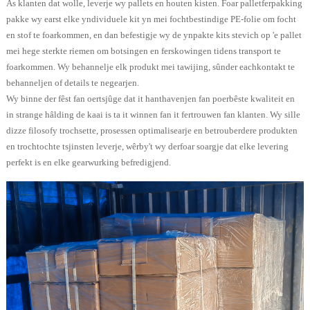
As klanten dat wolle, leverje wy pallets en houten kisten. Foar palletferpakking
pakke wy earst elke yndividuele kit yn mei fochtbestindige PE-folie om focht
en stof te foarkommen, en dan befestigje wy de ynpakte kits stevich op 'e pallet
mei hege sterkte riemen om botsingen en ferskowingen tidens transport te
foarkommen. Wy behannelje elk produkt mei tawijing, sûnder eachkontakt te
behanneljen of details te negearjen.
Wy binne der fêst fan oertsjûge dat it hanthavenjen fan poerbêste kwaliteit en
in strange hâlding de kaai is ta it winnen fan it fertrouwen fan klanten. Wy sille
dizze filosofy trochsette, prosessen optimalisearje en betrouberdere produkten
en trochtochte tsjinsten leverje, wêrby't wy derfoar soargje dat elke levering
perfekt is en elke gearwurking befredigjend.