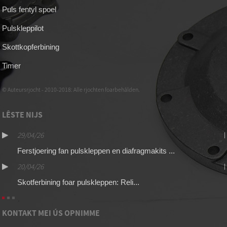
Puls fentyl spoel
Pulskleppilot
Skottkopferbining
Timer
© Auteursrjocht - 2010-2018: Alle rjochten foarbehâlden.
LÊSTE NIJS
29/04/26
Ferstjoering fan pulskleppen en diafragmakits ...
20/04/26
Skotferbining foar pulskleppen: Reli...
KONTAKT MEI ÚS OPNIMME