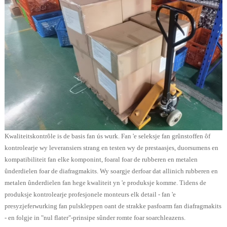
Kwaliteitskontrôle is de basis fan ús wurk. Fan 'e seleksje fan grûnstoffen ôf
kontrolearje wy leveransiers strang en testen wy de prestaasjes, duorsumens en
kompatibiliteit fan elke komponint, foaral foar de rubberen en metalen
ûnderdielen foar de diafragmakits. Wy soargje derfoar dat allinich rubberen en
metalen ûnderdielen fan hege kwaliteit yn 'e produksje komme. Tidens de
produksje kontrolearje profesjonele monteurs elk detail - fan 'e
presyzjeferwurking fan pulskleppen oant de strakke pasfoarm fan diafragmakits
- en folgje in "nul flater"-prinsipe sûnder romte foar soarchleazens.