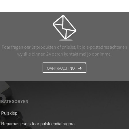
Foar fragen oer ús produkten of priislist, lit jo e-postadres achter en
wy sille binnen 24 oeren kontakt mei jo opnimme.
OANFRAACH NO
KATEGORYEN
Pulsklep
Reparaasjesets foar pulsklepdiafragma