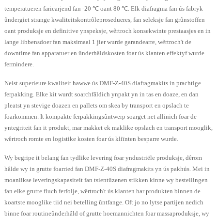
temperatueren fariearjend fan -20 ℃ oant 80 ℃. Elk diafragma fan ús fabryk
ûndergiet strange kwaliteitskontrôleprosedueres, fan seleksje fan grûnstoffen
oant produksje en definitive ynspeksje, wêrtroch konsekwinte prestaasjes en in
lange libbensdoer fan maksimaal 1 jier wurde garandearre, wêrtroch't de
downtime fan apparatuer en ûnderhâldskosten foar ús klanten effektyf wurde
fermindere.
Neist superieure kwaliteit hawwe ús DMF-Z-40S diafragmakits in prachtige
ferpakking. Elke kit wurdt soarchfâldich ynpakt yn in tas en doaze, en dan
pleatst yn stevige doazen en pallets om skea by transport en opslach te
foarkommen. It kompakte ferpakkingsûntwerp soarget net allinich foar de
yntegriteit fan it produkt, mar makket ek maklike opslach en transport mooglik,
wêrtroch romte en logistike kosten foar ús kliïnten besparre wurde.
Wy begripe it belang fan tydlike levering foar yndustriële produksje, dêrom
hâlde wy in grutte foarried fan DMF-Z-40S diafragmakits yn ús pakhús. Mei in
moanlikse leveringskapasiteit fan tsientûzenen stikken kinne wy ​​bestellingen
fan elke grutte fluch ferfolje, wêrtroch't ús klanten har produkten binnen de
koartste mooglike tiid nei betelling ûntfange. Oft jo no lytse partijen nedich
binne foar routineûnderhâld of grutte hoemannichten foar massaproduksje, wy