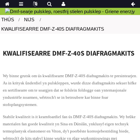
THÚS
NIJS
KWALIFISEARRE DMF-Z-40S DIAFRAGMAKITS
KWALIFISEARRE DMF-Z-40S DIAFRAGMAKITS
Wy binne grutsk om ús kwalifisearre DMF-Z-40S diafragmakits te presintearjen.
As in kritysk ûnderdiel yn pulskleppen, wurde dizze diafragmakits sekuer hifke
en sertifisearre om te soargjen dat se folslein foldogge oan ynternasjonale
yndustriële noarmen, wêrtroch't se in betroubere kar binne foar
stofopfangsystemen.
Stabile kwaliteit is it kearnfoardiel fan ús DMF-Z-40S diafragmakits. Wy brûke
materialen fan goede kwaliteit yn Sina en Dútslân, ynklusyf eigen technyk
termoplastysk elastomeer en Viton, dy't poerbêste korrosjebestriding biede,
wêrtroch't de kits stabyl kinne wurkje yn rûge wurkomjouwings mei