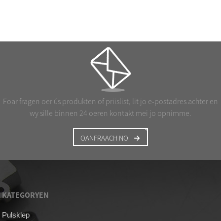
Foar fragen oer ús produkten of priislist, lit jo e-postadres achter en
wy sille binnen 24 oeren kontakt mei jo opnimme.
OANFRAACH NO
KATEGORYEN
Pulsklep