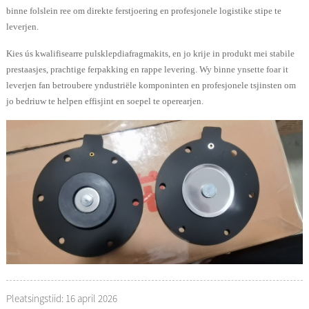
binne folslein ree om direkte ferstjoering en profesjonele logistike stipe te
leverjen.
Kies ús kwalifisearre pulsklepdiafragmakits, en jo krije in produkt mei stabile
prestaasjes, prachtige ferpakking en rappe levering. Wy binne ynsette foar it
leverjen fan betroubere yndustriële komponinten en profesjonele tsjinsten om
jo bedriuw te helpen effisjint en soepel te operearjen.
Pleatsingstiid: 16 april 2026