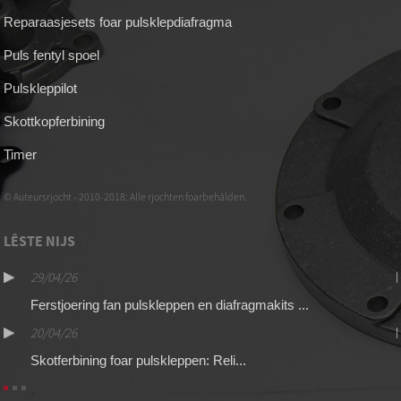
Reparaasjesets foar pulsklepdiafragma
Puls fentyl spoel
Pulskleppilot
Skottkopferbining
Timer
© Auteursrjocht - 2010-2018: Alle rjochten foarbehâlden.
LÊSTE NIJS
29/04/26
Ferstjoering fan pulskleppen en diafragmakits ...
20/04/26
Skotferbining foar pulskleppen: Reli...