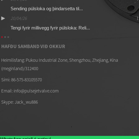
Sending púlsloka og þindarsetta til...
20/04/26
Tengi fyrir millivegg fyrir púlsloka: Reli...
HAFÐU SAMBAND VIÐ OKKUR
Heimilisfang: Pukou Industrial Zone, Shengzhou, Zhejiang, Kína
(meginland)/312400
Sími: 86-575-83105570
Email: info@pulsejetvalve.com
Skype: Jack_wu886