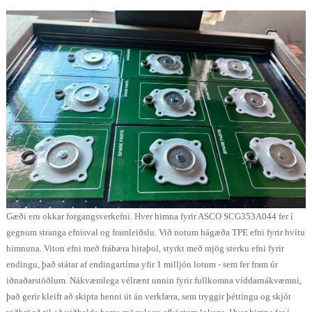
Gæði eru okkar forgangsverkefni. Hver himna fyrir ASCO SCG353A044 fer í
gegnum stranga efnisval og framleiðslu. Við notum hágæða TPE efni fyrir hvítu
himnuna. Viton efni með frábæra hitaþol, styrkt með mjög sterku efni fyrir
endingu, það státar af endingartíma yfir 1 milljón lotum - sem fer fram úr
iðnaðarstöðlum. Nákvæmlega vélrænt unnin fyrir fullkomna víddarnákvæmni,
það gerir kleift að skipta henni út án verkfæra, sem tryggir þéttingu og skjót