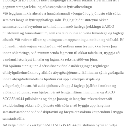
viðbrögð til að viðhalda bestu mögulegu afköstum lokans. Hver himna fer í
gegnum strangar leka- og afköstaprófanir fyrir afhendingu.
Við leggjum mikla áherslu á framúrskarandi vörugæði og þjónustu eftir sölu,
sem nær langt út fyrir upphaflega sölu. Faglegt þjónustuteymi okkar
samanstendur af reyndum tæknimönnum með ítarlega þekkingu á ASCO
púlslokum og himnuforritum, sem eru reiðubúnir að veita tímanlega og faglega
aðstoð. Við svörum öllum spurningum um uppsetningu, notkun og viðhald. Ef
þú lendir í einhverjum vandræðum við notkun mun teymi okkar leysa þau
innan sólarhrings; við munum senda fagmenn til okkar tafarlaust, tryggja að
vandamál séu leyst án tafar og lágmarka rekstrarstöðvun þína.
Við bjóðum einnig upp á sérsniðnar viðhaldsráðleggingar, reglulegar
eftirfylgniheimsóknir og alhliða ábyrgðarþjónustu. Ef himnan sýnir gæðagalla
innan ábyrgðartímabilsins bjóðum við upp á ókeypis skipti- og
viðgerðarþjónustu. Að auki bjóðum við upp á faglega þjálfun í notkun og
viðhaldi vörunnar, sem hjálpar þér að lengja líftíma himnunnar og ASCO
SCG353A044 púlslokans og draga þannig úr langtíma rekstrarkostnaði.
Skuldbinding okkar við þjónustu eftir sölu er að byggja upp langtíma
samstarfssambönd við viðskiptavini og breyta einstökum kaupendum í trygga
samstarfsaðila.
Að velja himnu okkar fyrir ASCO SCG353A044 púlslokann þýðir að velja