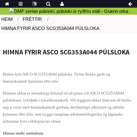
HEIM
FRÉTTIR
HIMNA FYRIR ASCO SCG353A044 PÚLSLOKA
HIMNA FYRIR ASCO SCG353A044 PÚLSLOKA
Himna fyrir ASCO SCG353A044 púlsloka: Fyrsta flokks gæði og
framúrskarandi þjónusta eftir sölu
Himnan okkar er sérstaklega hönnuð til að passa við ASCO SCG353A044
púlslokann, lykilþátt í ryksöfnunarkerfi. Við leggjum okkur fram um að bjóða
upp á vörur með framúrskarandi gæðum, áreiðanlegri afköstum og alhliða
þjónustu eftir sölu, sem tryggir langtíma rekstrarstöðugleika og lágmarks
niðurtíma fyrir viðskiptavini okkar.
Himna undir umbúðum