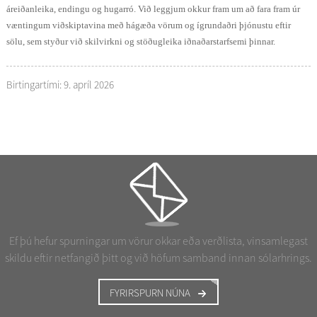
áreiðanleika, endingu og hugarró. Við leggjum okkur fram um að fara fram úr
væntingum viðskiptavina með hágæða vörum og ígrundaðri þjónustu eftir
sölu, sem styður við skilvirkni og stöðugleika iðnaðarstarfsemi þinnar.
Birtingartími: 9. apríl 2026
Ef þú hefur spurningar um vörur okkar eða verðlista, vinsamlegast
skildu eftir netfangið þitt og við höfum samband innan sólarhrings.
FYRIRSPURN NÚNA