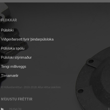
FLOKKAR
Púlsloki
Viðgerðarsett fyrir þindarpúlsloka
Púlsloka spólu
Púlsloki stýrimaður
Tengi milliveggs
Tímamælir
© Höfundarréttur - 2010-2018: Allur réttur áskilinn.
NÝJUSTU FRÉTTIR
29/04/26