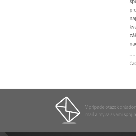
šp
pr
na
kv
zá
na
Čas
V prípade otázok ohľadom
mail a my sa s vami spojí