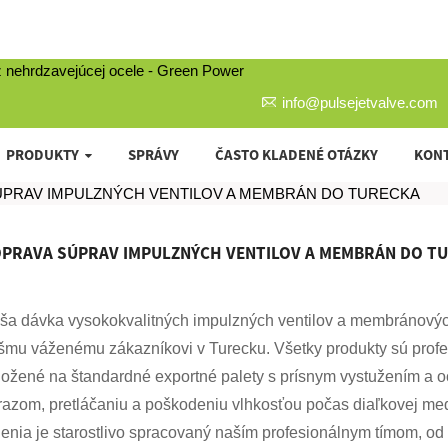
info@pulsejetvalve.com
PRODUKTY
SPRÁVY
ČASTO KLADENÉ OTÁZKY
KONT
ÚPRAV IMPULZNÝCH VENTILOV A MEMBRÁN DO TURECKA
PRAVA SÚPRAV IMPULZNÝCH VENTILOV A MEMBRÁN DO T
ša dávka vysokokvalitných impulzných ventilov a membránový
šmu váženému zákazníkovi v Turecku. Všetky produkty sú prof
ložené na štandardné exportné palety s prísnym vystužením a 
razom, pretláčaniu a poškodeniu vlhkosťou počas diaľkovej med
lenia je starostlivo spracovaný naším profesionálnym tímom, o