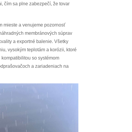
, čím sa plne zabezpečí, že tovar
om mieste a venujeme pozornosť
 a náhradných membránových súprav
vality a exportné balenie. Všetky
u, vysokým teplotám a korózii, ktoré
u kompatibilitou so systémom
odprašovačoch a zariadeniach na