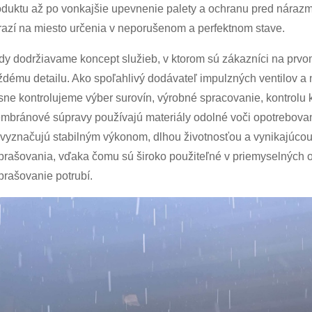
oduktu až po vonkajšie upevnenie palety a ochranu pred nárazmi
razí na miesto určenia v neporušenom a perfektnom stave.
dy dodržiavame koncept služieb, v ktorom sú zákazníci na prv
ždému detailu. Ako spoľahlivý dodávateľ impulzných ventilov
ísne kontrolujeme výber surovín, výrobné spracovanie, kontrolu k
mbránové súpravy používajú materiály odolné voči opotrebovani
 vyznačujú stabilným výkonom, dlhou životnosťou a vynikajúco
prašovania, vďaka čomu sú široko použiteľné v priemyselných 
prašovanie potrubí.