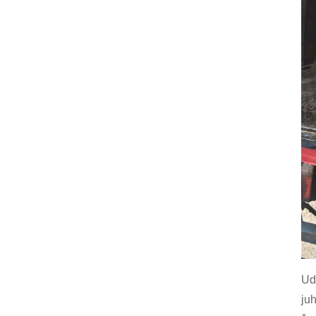
Ud
ju