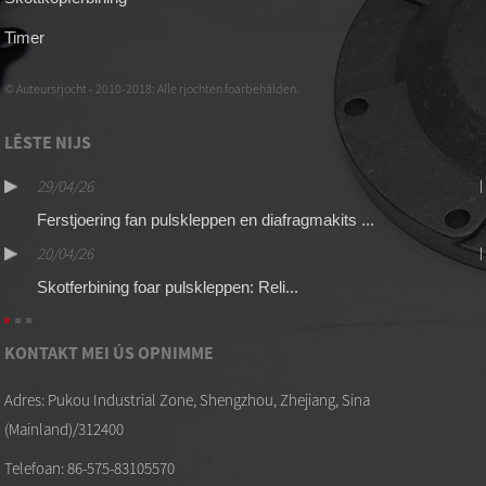
Timer
© Auteursrjocht - 2010-2018: Alle rjochten foarbehâlden.
LÊSTE NIJS
ei
elingen
29/04/26
Ferstjoering fan pulskleppen en diafragmakits ...
20/04/26
Skotferbining foar pulskleppen: Reli...
KONTAKT MEI ÚS OPNIMME
Adres: Pukou Industrial Zone, Shengzhou, Zhejiang, Sina
(Mainland)/312400
Telefoan: 86-575-83105570