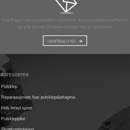
Foar fragen oer ús produkten of priislist, lit jo e-postadres achter en
wy sille binnen 24 oeren kontakt mei jo opnimme.
OANFRAACH NO
KATEGORYEN
Pulsklep
Reparaasjesets foar pulsklepdiafragma
Puls fentyl spoel
Pulskleppilot
Skottkopferbining