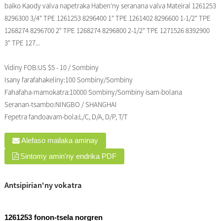
baiko Kaody valva napetraka Haben'ny seranana valva Mateiral 1261253
8296300 3/4" TPE 1261253 8296400 1" TPE 1261402 8296600 1-1/2" TPE
1268274 8296700 2" TPE 1268274 8296800 2-1/2" TPE 1271526 8392900
3" TPE 127...
Vidiny FOB:
US $5 - 10 / Sombiny
Isany farafahakeliny:
100 Sombiny/Sombiny
Fahafaha-mamokatra:
10000 Sombiny/Sombiny isam-bolana
Seranan-tsambo:
NINGBO / SHANGHAI
Fepetra fandoavam-bola:
L/C, D/A, D/P, T/T
Alefaso mailaka aminay
Sintomy amin'ny endrika PDF
Antsipirian'ny vokatra
1261253 fonon-tsela norgren