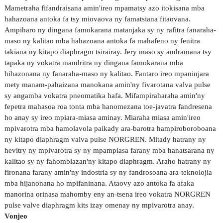
Mametraha fifandraisana amin'ireo mpamatsy azo itokisana mba
hahazoana antoka fa tsy miovaova ny famatsiana fitaovana.
Ampiharo ny dingana famokarana matanjaka sy ny rafitra fanaraha-
maso ny kalitao mba hahazoana antoka fa mahafeno ny fenitra
takiana ny kitapo diaphragm tsirairay. Jery maso sy andramana tsy
tapaka ny vokatra mandritra ny dingana famokarana mba
hihazonana ny fanaraha-maso ny kalitao. Fantaro ireo mpaninjara
mety manam-pahaizana manokana amin'ny fivarotana valva pulse
sy angamba vokatra pneomatika hafa. Mifampiraharaha amin'ny
fepetra mahasoa roa tonta mba hanomezana toe-javatra fandresena
ho anay sy ireo mpiara-miasa aminay. Miaraha miasa amin'ireo
mpivarotra mba hamolavola paikady ara-barotra hampiroboroboana
ny kitapo diaphragm valva pulse NORGREN. Mitady hatrany ny
hevitry ny mpivarotra sy ny mpampiasa farany mba hanatsarana ny
kalitao sy ny fahombiazan'ny kitapo diaphragm. Araho hatrany ny
fironana farany amin'ny indostria sy ny fandrosoana ara-teknolojia
mba hijanonana ho mpifaninana. Ataovy azo antoka fa afaka
manorina orinasa mahomby eny an-tsena ireo vokatra NORGREN
pulse valve diaphragm kits izay omenay ny mpivarotra anay.
Vonjeo