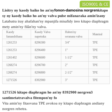
fonon-damosina norgren
Lisitry ny kaody baiko ho an'ny
kitapo
sy ny kaody baiko ho an'ny valva pulse mifanaraka amin'izany
Latabatra iray ahafahan'ny mpanjifa misafidy ireo kitapo diaphragm
mety amin'ny filàn'ny valva.
Kaody
Kaody Valva
Haben'ny
Mateiral
famandrihana
napetraka
seranana valva
1261253
8296300
3/4"
TPE
1261253
8296400
1"
TPE
1261402
8296600
1-1/2"
TPE
1268274
8296700
2"
TPE
1268274
8296800
2-1/2"
TPE
1271526
8392900
3"
TPE
1271526 kitapo diaphragm ho an'ny 8392900 norgren
3
santimetatra
valva fitempon'ny fo
Vita amin'ny fitaovana TPE avokoa ny kitapo diaphragm andiany
norgren rehetra.