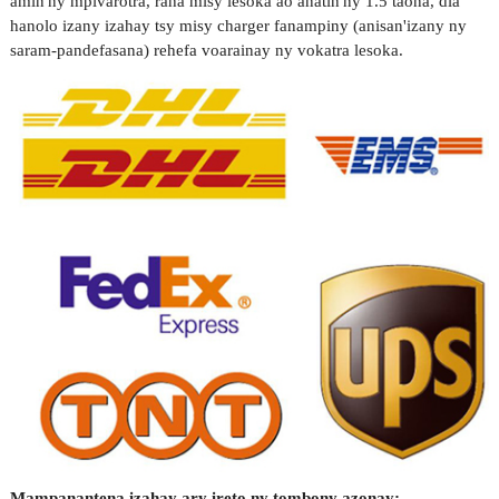
amin'ny mpivarotra, raha misy lesoka ao anatin'ny 1.5 taona, dia
hanolo izany izahay tsy misy charger fanampiny (anisan'izany ny
saram-pandefasana) rehefa voarainay ny vokatra lesoka.
Mampanantena izahay ary ireto ny tombony azonay: