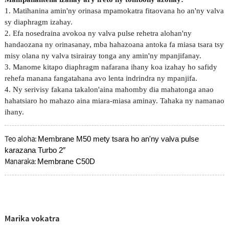
1. Matihanina amin'ny orinasa mpamokatra fitaovana ho an'ny valva
sy diaphragm izahay.
2. Efa nosedraina avokoa ny valva pulse rehetra alohan'ny
handaozana ny orinasanay, mba hahazoana antoka fa miasa tsara tsy
misy olana ny valva tsirairay tonga any amin'ny mpanjifanay.
3. Manome kitapo diaphragm nafarana ihany koa izahay ho safidy
rehefa manana fangatahana avo lenta indrindra ny mpanjifa.
4. Ny serivisy fakana takalon'aina mahomby dia mahatonga anao
hahatsiaro ho mahazo aina miara-miasa aminay. Tahaka ny namanao
ihany.
Teo aloha:
Membrane M50 mety tsara ho an'ny valva pulse
karazana Turbo 2″
Manaraka:
Membrane C50D
Marika vokatra