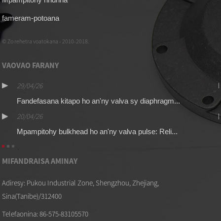
fameram-potoana
© Zo rehetra voatokana - 2010-2018.
VAOVAO FARANY
29/04/26
Fandefasana kitapo ho an'ny valva sy diaphragm...
20/04/26
Mpampitohy bulkhead ho an'ny valva pulse: Reli...
MIFANDRAISA AMINAY
Adiresy: Pukou Industrial Zone, Shengzhou, Zhejiang,
Sina(Tanibe)/312400
Telefaonina: 86-575-83105570