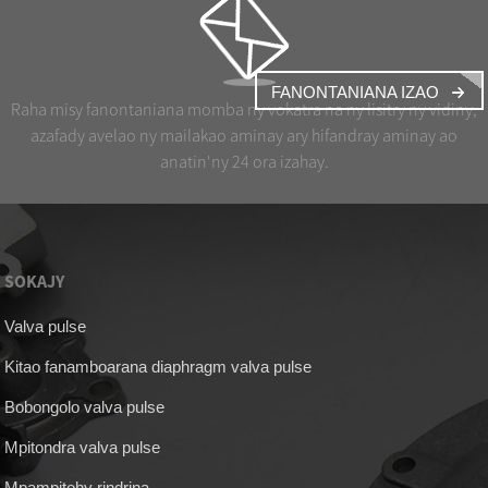
FANONTANIANA IZAO
Raha misy fanontaniana momba ny vokatra na ny lisitry ny vidiny,
azafady avelao ny mailakao aminay ary hifandray aminay ao
anatin'ny 24 ora izahay.
SOKAJY
Valva pulse
Kitao fanamboarana diaphragm valva pulse
Bobongolo valva pulse
Mpitondra valva pulse
Mpampitohy rindrina