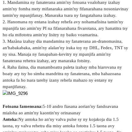
1. Mandamina ny fanaterana amin'ny fotoana voalohany izahay
amin'ny fomba mety mifanaraka amin'ny fifanarahana nosoniavinay
tamin'ny mpanjifanay. Manaraka tsara ny fangatahana izahay.
2. Hanomana ny entana izahay rehefa avy nohamafisina tamin'ny
mpanjifa tao amin'ny PI na fifanarahana fivarotana, ary hanatitra tsy
ho ela mifototra amin'ny lisitry ny baiko voamarina.
3. Mazàna izahay dia mandamina ny fanaterana an-dranomasina,
an'habakabaka, amin'ny alalan'ny iraka toy ny DHL, Fedex, TNT sy
ny sisa. Manaja ny fanapahan-kevitry ny mpanjifa amin'ny
fanaterana rehetra izahay, ary manaraka fotsiny.
4. Raha ilaina, dia manamboatra paleta izahay mba hiarovana ny
boaty ary tsy ho simba mandritra ny fanaterana, mba hahazoana
antoka fa ho tsara tarehy izany rehefa mahazo ny entany ny
mpanjifanay.
Fotoana famenoana:
5-10 andro fiasana aorian'ny fandoavana
mialoha ao amin'ny kaontin'ny orinasanay
Antoka:
Ny antoka ho an'ny valva pulse sy ny kojakoja dia 1.5
taona, ny valva rehetra dia misy antoka fototra 1.5 taona avy