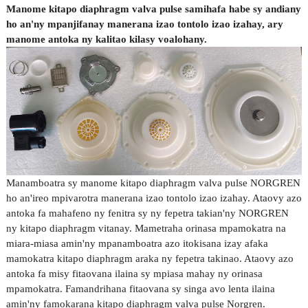
Manome kitapo diaphragm valva pulse samihafa habe sy andiany
ho an'ny mpanjifanay manerana izao tontolo izao izahay, ary
manome antoka ny kalitao kilasy voalohany.
Manamboatra sy manome kitapo diaphragm valva pulse NORGREN
ho an'ireo mpivarotra manerana izao tontolo izao izahay. Ataovy azo
antoka fa mahafeno ny fenitra sy ny fepetra takian'ny NORGREN
ny kitapo diaphragm vitanay. Mametraha orinasa mpamokatra na
miara-miasa amin'ny mpanamboatra azo itokisana izay afaka
mamokatra kitapo diaphragm araka ny fepetra takinao. Ataovy azo
antoka fa misy fitaovana ilaina sy mpiasa mahay ny orinasa
mpamokatra. Famandrihana fitaovana sy singa avo lenta ilaina
amin'ny famokarana kitapo diaphragm valva pulse Norgren.