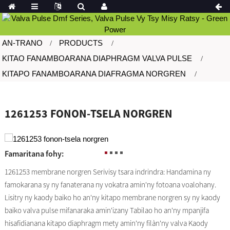
AN-TRANO
PRODUCTS
KITAO FANAMBOARANA DIAPHRAGM VALVA PULSE
KITAPO FANAMBOARANA DIAFRAGMA NORGREN
1261253 FONON-TSELA NORGREN
Famaritana fohy:
1261253 membrane norgren Serivisy tsara indrindra: Handamina ny
famokarana sy ny fanaterana ny vokatra amin'ny fotoana voalohany.
Lisitry ny kaody baiko ho an'ny kitapo membrane norgren sy ny kaody
baiko valva pulse mifanaraka amin'izany Tabilao ho an'ny mpanjifa
hisafidianana kitapo diaphragm mety amin'ny filàn'ny valva Kaody