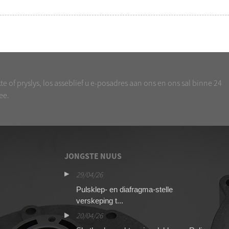
e of pryslys, los asseblief u e-posadres aan ons en ons sal binne 24
ee.
JONGSTE NUUS
29/04/26
16
O SCG353A044
Pulsklep- en diafragma-stelle
Ge
verskeping t...
st
20/04/26
13