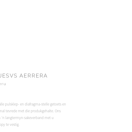
.JESVS AERRERA
eru
lle pulsklep- en diafragma-stelle getoets en
emal tevrede met die produkgehalte. Ons
'n langtermyn-sakeverband met u
py te vestig.