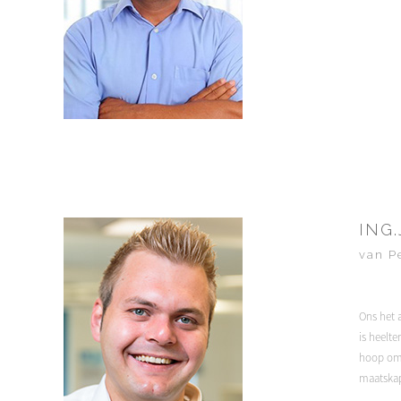
ING
van P
Ons het a
is heelt
hoop om 
maatskap