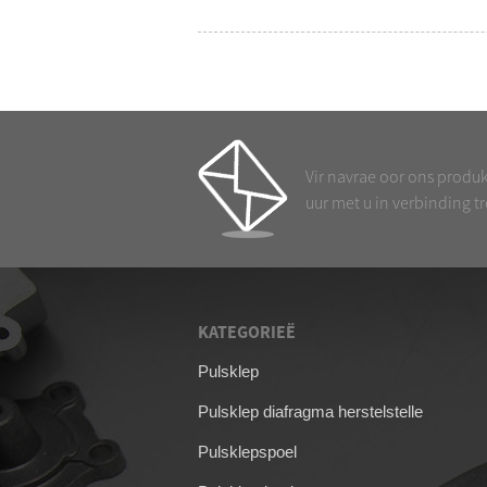
Vir navrae oor ons produkt
uur met u in verbinding tr
KATEGORIEË
09/04/26
Pulsklep
Membraan vir ASC
Pulsklep diafragma herstelstelle
pulsklep
Pulsklepspoel