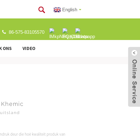
English
86-575-83105570
K ONS
VIDEO
 Khemic
uitsland
ïndruk deur die hoë kwaliteit produk van