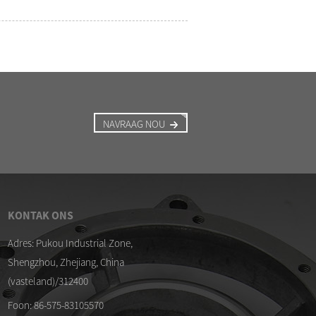
NAVRAAG NOU
KONTAK ONS
/04/26
09/04/26
Adres: Pukou Industrial Zone,
Shengzhou, Zhejiang, China
kwalifiseerde DMF-Z-40S diafragma-
Membraan vir ASCO SCG
elle
pulsklep
(vasteland)/312400
/04/26
Foon: 86-575-83105570