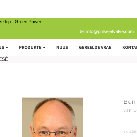
info@pulsejetvalve.com
NS
PRODUKTE
NUUS
GEREELDE VRAE
KONTA
ESÊ
Ben
van D
Ek is be