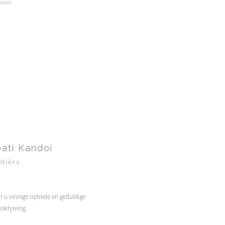
ower
pati Kandoi
ndiërs
ir u vinnige optrede en geduldige
skrywing,