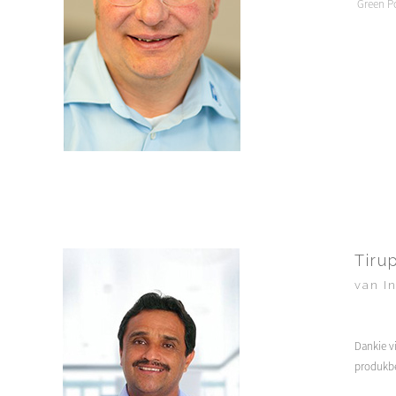
Green P
Tiru
van I
Dankie v
produkbe