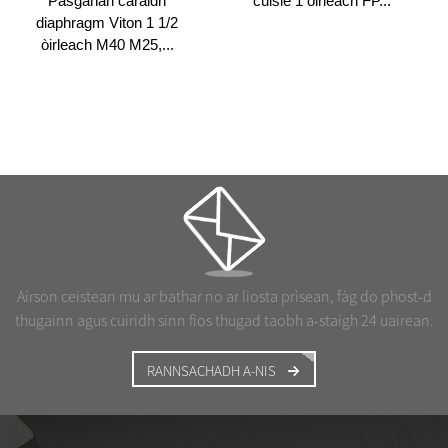
Pasganan càraidh
cuisle 1 òirleach FP...
diaphragm Viton 1 1/2
òirleach M40 M25,...
Airson ceistean mu ar bathar no ar liosta prìsean, fàg do phost-d
thugainn agus cuiridh sinn fios thugad taobh a-staigh 24 uairean.
RANNSACHADH A-NIS