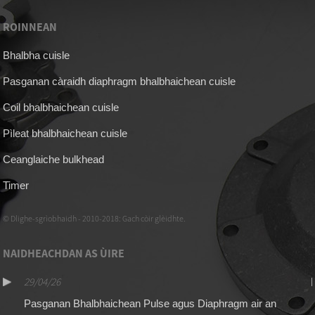
ROINNEAN
Bhalbha cuisle
Pasganan càraidh diaphragm bhalbhaichean cuisle
Coil bhalbhaichean cuisle
Pìleat bhalbhaichean cuisle
Ceanglaiche bulkhead
Timer
© Dlighe-sgrìobhaidh - 2010-2018: Gach còir glèidhte.
NAIDHEACHDAN AS ÙIRE
29/04/26
Pasganan Bhalbhaichean Pulse agus Diaphragm air an