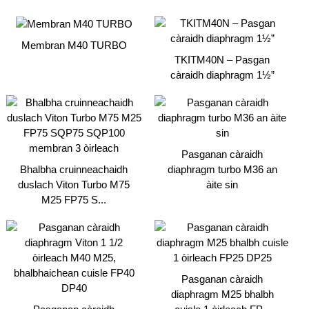
Membran M40 TURBO
TKITM40N – Pasgan
càraidh diaphragm 1½”
Pasganan càraidh
Bhalbha cruinneachaidh
diaphragm turbo M36 an
duslach Viton Turbo M75
àite sin
M25 FP75 S...
Pasganan càraidh
diaphragm M25 bhalbh