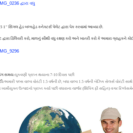
5 1" સિંગલ હેડ બલ્કહેડ કનેક્ટર્સ પેલેટ દ્વારા પેક કરવામાં આવ્યા છે.
ેટ દ્વારા ડિલિવરી કરો, માલનું સૌથી વધુ રક્ષણ કરો અને ખાતરી કરો કે અમારા ગ્રાહકને કોઈ
િંગ સમય:
ચુકવણી પ્રાપ્ત થયાના 7-10 દિવસ પછી
ટી:
અમારી પલ્સ વાલ્વ વોરંટી 1.5 વર્ષની છે, બધા વાલ્વ 1.5 વર્ષની બેઝિક સેલર્સ વોરંટી સાથે
 ખામીયુક્ત ઉત્પાદનો પ્રાપ્ત કર્યા પછી વધારાના ચાર્જર (શિપિંગ ફી સહિત) વગર રિપ્લેસમ