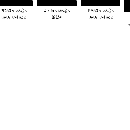
PD50 બલ્કહેડ
૨ ઇંચ બલ્કહેડ
PS50 બલ્કહેડ
ક્વિક કનેક્ટર
ફિટિંગ
ક્વિક કનેક્ટર