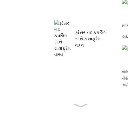
PS2
ડ્રેસર નટ કપલિંગ
પેલ
સાથે ડાયાફ્રેમ
વાલ્વ
લોડ
વોરં
અમે
PENTAIR