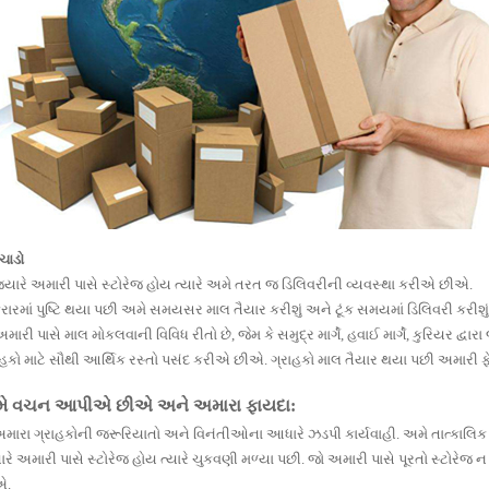
ંચાડો
જ્યારે અમારી પાસે સ્ટોરેજ હોય ​​ત્યારે અમે તરત જ ડિલિવરીની વ્યવસ્થા કરીએ છીએ.
કરારમાં પુષ્ટિ થયા પછી અમે સમયસર માલ તૈયાર કરીશું અને ટૂંક સમયમાં ડિલિવરી કરીશું
અમારી પાસે માલ મોકલવાની વિવિધ રીતો છે, જેમ કે સમુદ્ર માર્ગે, હવાઈ માર્ગે, કુરિયર દ્વ
ાહકો માટે સૌથી આર્થિક રસ્તો પસંદ કરીએ છીએ. ગ્રાહકો માલ તૈયાર થયા પછી અમારી ફેક
ે વચન આપીએ છીએ અને અમારા ફાયદા:
અમારા ગ્રાહકોની જરૂરિયાતો અને વિનંતીઓના આધારે ઝડપી કાર્યવાહી. અમે તાત્કાલિક ડ
ારે અમારી પાસે સ્ટોરેજ હોય ​​ત્યારે ચુકવણી મળ્યા પછી. જો અમારી પાસે પૂરતો સ્ટોરે
એ.