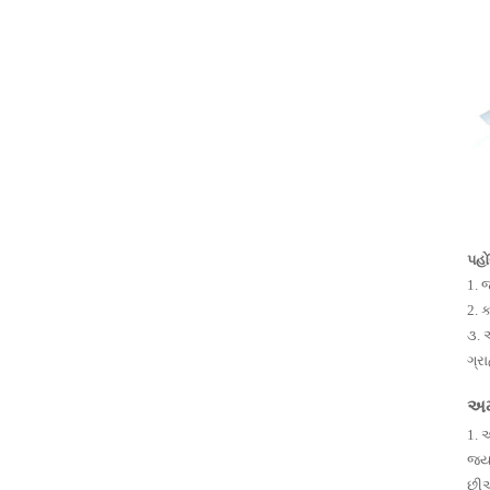
RCAC45FS
1-1/2 ઇંચ
પલ્સ વાલ્વ
ફ્લેંજ પ્રકાર
...
પહો
1. 
પલ્સ વાલ્વ
2. 
કંટ્રોલર DMK-
૩. 
3CS-6 બેગહાઉસ
ગ્ર
ફિલ્ટર
અમ
1. 
જ્ય
છી