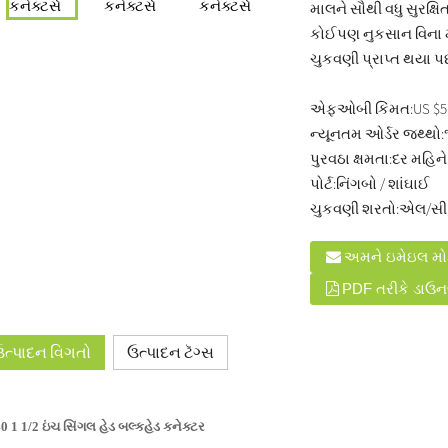
માલને સૌથી વધુ સુરક્ષ
કોઈપણ નુકસાન વિના માલ
ચુકવણી પ્રાપ્ત થયા પછી
એફઓબી કિંમત:
US $5
ન્યૂનતમ ઓર્ડર જથ્થો:
પુરવઠા ક્ષમતા:
દર મહિન
પોર્ટ:
નિંગબો / શાંઘાઈ
ચુકવણી શરતો:
એલ/સી, 
અમને ઇમેઇલ મ
PDF તરીકે ડાઉન
ઉત્પાદન વિગતો
ઉત્પાદન ટૅગ્સ
0 1 1/2 ઇંચ સિંગલ હેડ બલ્કહેડ કનેક્ટર