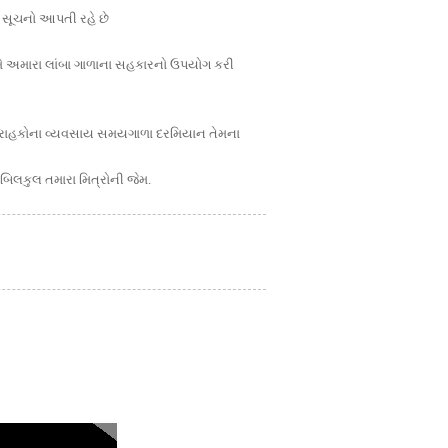
ક સૂચનો આપતી રહે છે
અમે અમારા લાંબા ગાળાના સહકારનો ઉપયોગ કરી
ા ગ્રાહકોના વ્યવસાય સમયગાળા દરમિયાન તેમના
િલકુલ તમારા મિત્રોની જેમ.