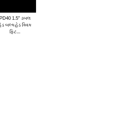
PD40 1.5″ ડબલ
હેડ બલ્કહેડ ક્વિક
ફિટ...