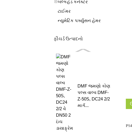
બલ્કહેડ કનેક્ટર
ટાઈમર
ન્યુમેટિક પર્ક્યુસન હેમર
ફીચર્ડ ઉત્પાદનો
DMF જમણો કોણ
પલ્સ વાલ્વ DMF-
Z-50S, DC24 2/2
માર્ગ...
PS4