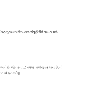
પણ નુકસાન વિના માલ સંપૂર્ણ રીતે પ્રાપ્ત થશે.
 આવે છે, જો વસ્તુ 1.5 વર્ષમાં ખામીયુક્ત થાય છે, તો
ેન્ટ ઓફર કરીશું.