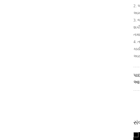
2. 
અમા
3. 
શક
તમા
4. 
PS40 1 1/2 સિંગલ
કાર
હેડ બલ્કહેડ
અસર
કનેક્ટર્સ
પાછ
આ
સં
G353A045