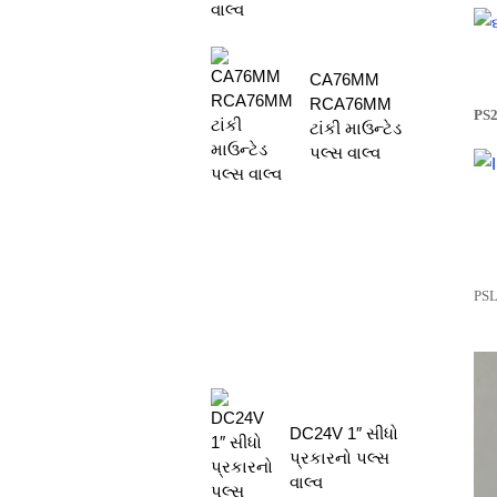
CA76MM
RCA76MM
PS2
ટાંકી માઉન્ટેડ
પલ્સ વાલ્વ
PSL
DC24V 1″ સીધો
પ્રકારનો પલ્સ
વાલ્વ