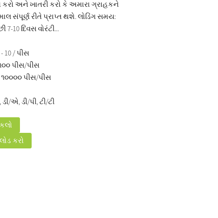
િત કરો અને ખાતરી કરો કે અમારા ગ્રાહકને
 સંપૂર્ણ રીતે પ્રાપ્ત થશે. લોડિંગ સમય:
 7-10 દિવસ વોરંટી...
 - 10 / પીસ
૧૦૦ પીસ/પીસ
ે ૧૦૦૦૦ પીસ/પીસ
ડી/એ, ડી/પી, ટી/ટી
ોકલો
લોડ કરો