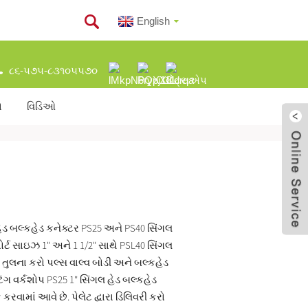
English
૮૬-૫૭૫-૮૩૧૦૫૫૭૦
ો
વિડિઓ
હેડ બલ્કહેડ કનેક્ટર PS25 અને PS40 સિંગલ
પોર્ટ સાઇઝ 1" અને 1 1/2" સાથે PSL40 સિંગલ
 તુલના કરો પલ્સ વાલ્વ બોડી અને બલ્કહેડ
િંગ વર્કશોપ PS25 1" સિંગલ હેડ બલ્કહેડ
ેક કરવામાં આવે છે. પેલેટ દ્વારા ડિલિવરી કરો