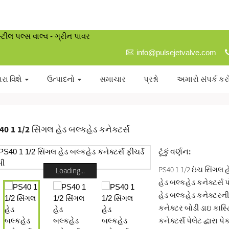
info@pulsejetvalve.com
રા વિશે
ઉત્પાદનો
સમાચાર
પ્રશ્નો
અમારો સંપર્ક કર
40 1 1/2 સિંગલ હેડ બલ્કહેડ કનેક્ટર્સ
ટૂંકું વર્ણન:
PS40 1 1/2 ઇંચ સિંગલ 
Loading...
હેડ બલ્કહેડ કનેક્ટર્સ 
હેડ બલ્કહેડ કનેક્ટરની
કનેક્ટર બોડી ડાઇ કાસ્ટ
કનેક્ટર્સ પેલેટ દ્વારા પ