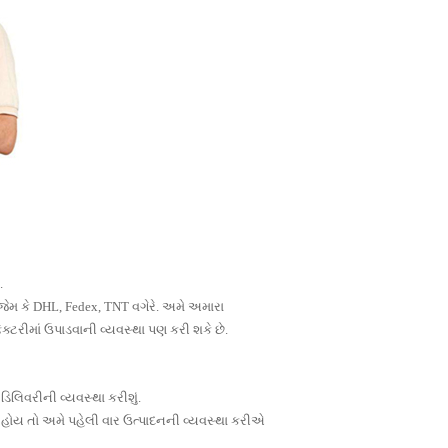
.
ારા જેમ કે DHL, Fedex, TNT વગેરે. અમે અમારા
્ટરીમાં ઉપાડવાની વ્યવસ્થા પણ કરી શકે છે.
િલિવરીની વ્યવસ્થા કરીશું.
જ ન હોય તો અમે પહેલી વાર ઉત્પાદનની વ્યવસ્થા કરીએ