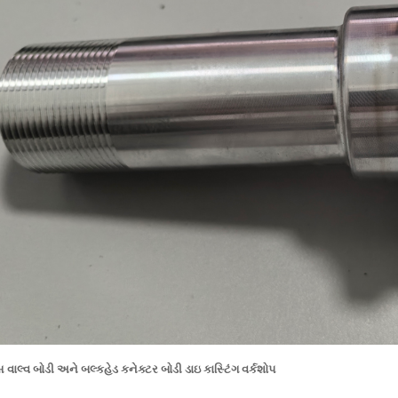
સ વાલ્વ બોડી અને બલ્કહેડ કનેક્ટર બોડી ડાઇ કાસ્ટિંગ વર્કશોપ