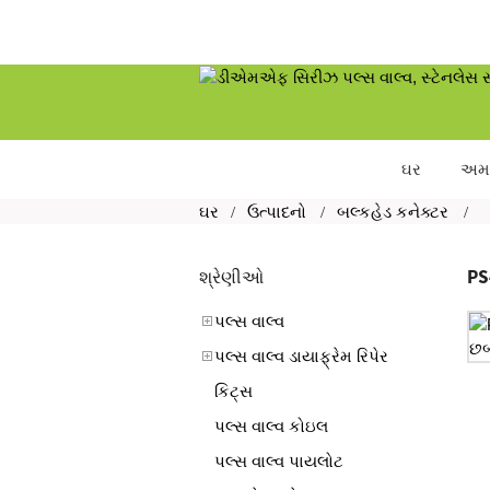
ઘર
અમા
ઘર
ઉત્પાદનો
બલ્કહેડ કનેક્ટર
PS
શ્રેણીઓ
પલ્સ વાલ્વ
પલ્સ વાલ્વ ડાયાફ્રેમ રિપેર
કિટ્સ
પલ્સ વાલ્વ કોઇલ
પલ્સ વાલ્વ પાયલોટ