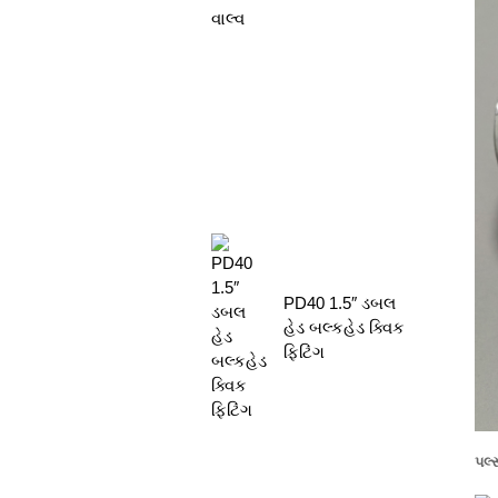
PD40 1.5″ ડબલ
હેડ બલ્કહેડ ક્વિક
ફિટિંગ
પલ્