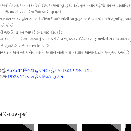
અમારી વેચાણ અને તકનીકી ટીમ અમારા ગ્રાહકો પાસે હોય ત્યારે પહેલી વાર વ્યાવસાયિ
રા ઉત્પાદનો અને સેવા વિશે કોઈપણ પ્રશ્નો.
જો તમને જરૂર હોય તો અમે ડિલિવરી માટે સૌથી અનુકૂળ અને આર્થિક માર્ગ સૂચવીશું, 
ીએ છીએ.
રી જરૂરિયાતોને આધારે સેવા માટે ફોરવર્ડર.
તમે અમારી સાથે કામ કરવાનું પસંદ કરો તે પછી, વ્યવસાયિક વેચાણ પછીની સેવા અમાર
્યને સુધારે છે અને આગળ ધપાવે છે.
કારક અને બંધક સેવા તમને અમારી સાથે કામ કરવામાં આરામદાયક અનુભવ કરાવે છે. બ
લું:
PS25 1″ સિંગલ હેડ બલ્કહેડ કનેક્ટર પલ્સ વાલ્વ
ગળ:
PD25 1″ ડબલ હેડ ક્વિક ફિટિંગ
બંધિત વસ્તુઓ