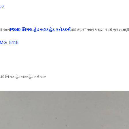
PS40 સિંગલ હેડ બલ્કહેડ કનેક્ટર્સ
5 અને
પોર્ટ કદ ૧" અને ૧ ૧/૨" સાથે સરખામણી
40 સિંગલ હેડ બલ્કહેડ કનેક્ટર