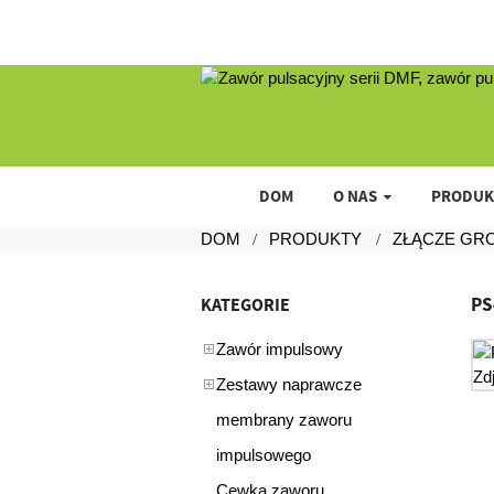
DOM
O NAS
PRODUK
DOM
PRODUKTY
ZŁĄCZE GR
PS
KATEGORIE
Zawór impulsowy
Zestawy naprawcze
membrany zaworu
impulsowego
Cewka zaworu