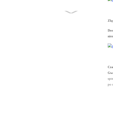
Złą
Zawór
Dos
impulsowy
nie
PENTAIR
RCAC45FS
1-1/2 cala,
kołnierzowy
...
Cza
Sterownik
Gwa
zaworu
spr
impulsowego
po 
filtra
workowego
DMK-3CS-6