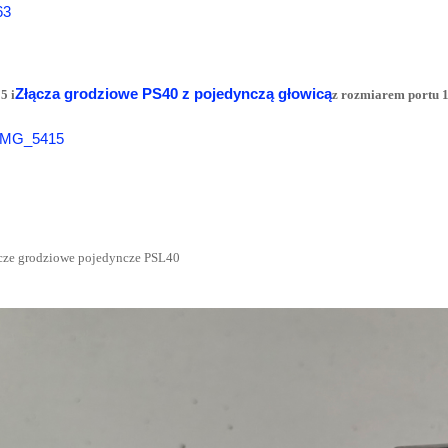
Złącza grodziowe PS40 z pojedynczą głowicą
5 i
z rozmiarem portu 1
cze grodziowe pojedyncze PSL40