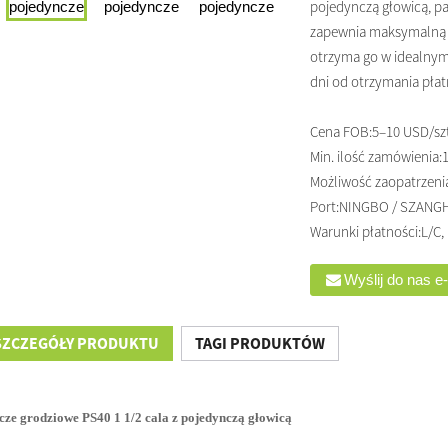
pojedynczą głowicą, p
zapewnia maksymalną o
otrzyma go w idealnym 
dni od otrzymania płatn
Cena FOB:
5–10 USD/sz
Min. ilość zamówienia:
1
Możliwość zaopatrzeni
Port:
NINGBO / SZANG
Warunki płatności:
L/C,
Wyślij do nas e
SZCZEGÓŁY PRODUKTU
TAGI PRODUKTÓW
cze grodziowe PS40 1 1/2 cala z pojedynczą głowicą