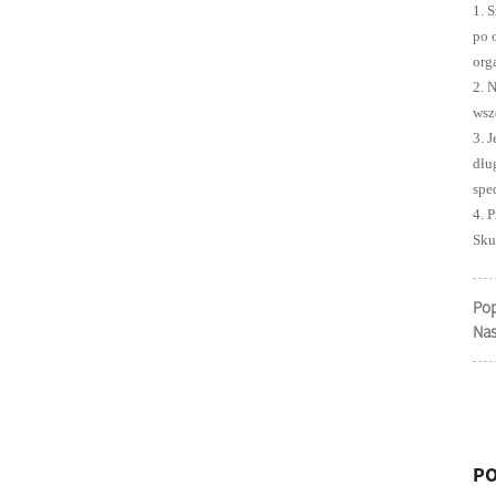
1. 
po 
org
2. 
wsz
Złącze CA-
3. 
76T, RCA-
dłu
76T DC24V
spe
/ AC220V
4. 
DIN43650A
Sku
0...
Pop
Nas
PO