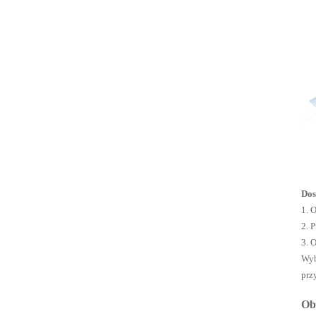
PS40 1 1/2
złącza
grodziowe
pojedyncze
Dos
Zawór
1. 
impulsowy
2. 
zdalnego pilota
3. 
G353A045
Wyb
prz
Obi