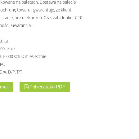
akowane na paletach. Dostawa na palecie
chronę towaru i gwarantuje, że klient
stanie, bez uszkodzeń. Czas załadunku: 7-10
ości. Gwarancja...
tuka
00 sztuk
a:
10000 sztuk miesięcznie
HAJ
 D/A, D/P, T/T
-mail
Pobierz jako PDF