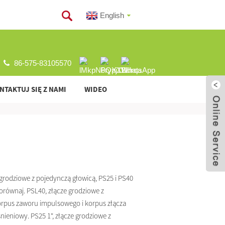
English
86-575-83105570
NTAKTUJ SIĘ Z NAMI
WIDEO
e grodziowe z pojedynczą głowicą, PS25 i PS40
 porównaj. PSL40, złącze grodziowe z
orpus zaworu impulsowego i korpus złącza
nieniowy. PS25 1", złącze grodziowe z