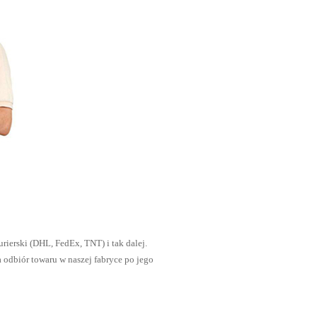
urierski (DHL, FedEx, TNT) i tak dalej.
 odbiór towaru w naszej fabryce po jego