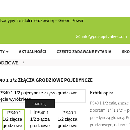
info@pulsejetvalve.com
TY
AKTUALNOŚCI
CZĘSTO ZADAWANE PYTANIA
SKO
ODZIOWE
40 1 1/2 ZŁĄCZA GRODZIOWE POJEDYNCZE
Krótki opis:
PS40 1 1/2 cala, złącz
Loading...
z portami 1" i 1 1/2" –
pojedynczą głowicą. K
grodziowego, odlew ciś