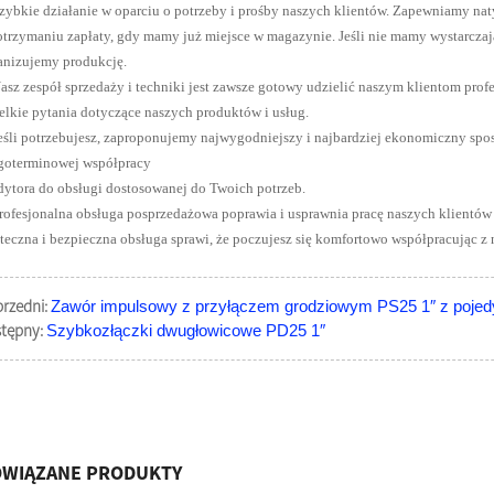
Szybkie działanie w oparciu o potrzeby i prośby naszych klientów. Zapewniamy na
otrzymaniu zapłaty, gdy mamy już miejsce w magazynie. Jeśli nie mamy wystarczają
anizujemy produkcję.
Nasz zespół sprzedaży i techniki jest zawsze gotowy udzielić naszym klientom prof
elkie pytania dotyczące naszych produktów i usług.
Jeśli potrzebujesz, zaproponujemy najwygodniejszy i najbardziej ekonomiczny spo
goterminowej współpracy
dytora do obsługi dostosowanej do Twoich potrzeb.
Profesjonalna obsługa posprzedażowa poprawia i usprawnia pracę naszych klientów 
teczna i bezpieczna obsługa sprawi, że poczujesz się komfortowo współpracując z 
rzedni:
Zawór impulsowy z przyłączem grodziowym PS25 1″ z pojed
tępny:
Szybkozłączki dwugłowicowe PD25 1″
WIĄZANE PRODUKTY