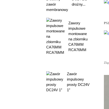
drożny...
Zawory
PS2
impulsowe
montowane
na zbiorniku
CA76MM
RCA76MM
Złą
Zawór
impulsowy
prosty DC24V
1″