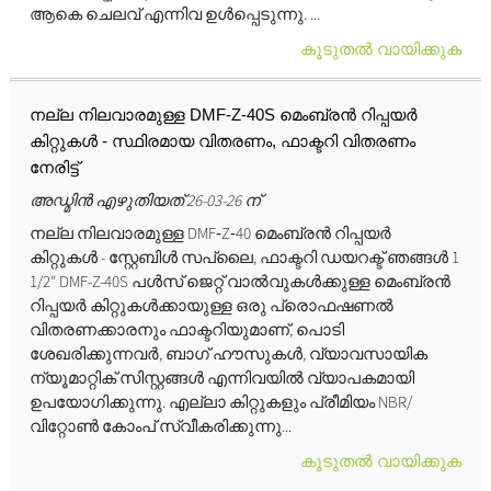
ആകെ ചെലവ് എന്നിവ ഉൾപ്പെടുന്നു. ...
കൂടുതൽ വായിക്കുക
നല്ല നിലവാരമുള്ള DMF‑Z‑40S മെംബ്രൻ റിപ്പയർ
കിറ്റുകൾ - സ്ഥിരമായ വിതരണം, ഫാക്ടറി വിതരണം
നേരിട്ട്
അഡ്മിൻ എഴുതിയത് 26-03-26 ന്
നല്ല നിലവാരമുള്ള DMF‑Z‑40 മെംബ്രൻ റിപ്പയർ
കിറ്റുകൾ - സ്റ്റേബിൾ സപ്ലൈ, ഫാക്ടറി ഡയറക്ട് ഞങ്ങൾ 1
1/2" DMF-Z-40S പൾസ് ജെറ്റ് വാൽവുകൾക്കുള്ള മെംബ്രൻ
റിപ്പയർ കിറ്റുകൾക്കായുള്ള ഒരു പ്രൊഫഷണൽ
വിതരണക്കാരനും ഫാക്ടറിയുമാണ്, പൊടി
ശേഖരിക്കുന്നവർ, ബാഗ് ഹൗസുകൾ, വ്യാവസായിക
ന്യൂമാറ്റിക് സിസ്റ്റങ്ങൾ എന്നിവയിൽ വ്യാപകമായി
ഉപയോഗിക്കുന്നു. എല്ലാ കിറ്റുകളും പ്രീമിയം NBR/
വിറ്റോൺ കോംപ് സ്വീകരിക്കുന്നു...
കൂടുതൽ വായിക്കുക