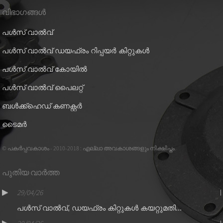
വിഭാഗങ്ങൾ
പൾസ് വാൽവ്
പൾസ് വാൽവ് ഡയഫ്രം റിപ്പയർ കിറ്റുകൾ
പൾസ് വാൽവ് കോയിൽ
പൾസ് വാൽവ് പൈലറ്റ്
ബൾക്ക്ഹെഡ് കണക്റ്റർ
ടൈമർ
© പകർപ്പവകാശം - 2010-2018 : എല്ലാ അവകാശങ്ങളും നിക്ഷിപ്തം.
പുതിയ വാർത്ത
29/04/26
പൾസ് വാൽവ്, ഡയഫ്രം കിറ്റുകൾ കയറ്റുമതി...