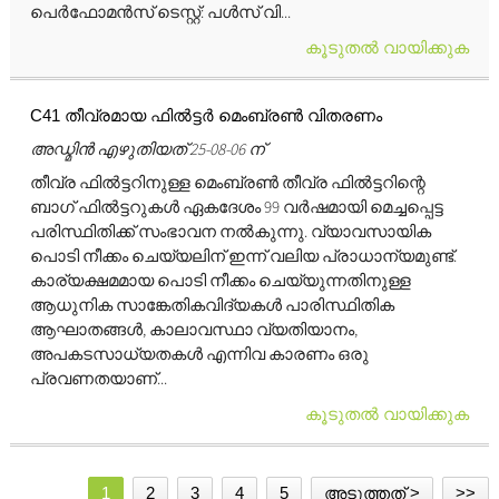
പെർഫോമൻസ് ടെസ്റ്റ്: പൾസ് വി...
കൂടുതൽ വായിക്കുക
C41 തീവ്രമായ ഫിൽട്ടർ മെംബ്രൺ വിതരണം
അഡ്മിൻ എഴുതിയത് 25-08-06 ന്
തീവ്ര ഫിൽട്ടറിനുള്ള മെംബ്രൺ തീവ്ര ഫിൽട്ടറിന്റെ
ബാഗ് ഫിൽട്ടറുകൾ ഏകദേശം 99 വർഷമായി മെച്ചപ്പെട്ട
പരിസ്ഥിതിക്ക് സംഭാവന നൽകുന്നു. വ്യാവസായിക
പൊടി നീക്കം ചെയ്യലിന് ഇന്ന് വലിയ പ്രാധാന്യമുണ്ട്.
കാര്യക്ഷമമായ പൊടി നീക്കം ചെയ്യുന്നതിനുള്ള
ആധുനിക സാങ്കേതികവിദ്യകൾ പാരിസ്ഥിതിക
ആഘാതങ്ങൾ, കാലാവസ്ഥാ വ്യതിയാനം,
അപകടസാധ്യതകൾ എന്നിവ കാരണം ഒരു
പ്രവണതയാണ്...
കൂടുതൽ വായിക്കുക
1
2
3
4
5
അടുത്തത് >
>>