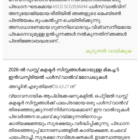
പ്രധാന ഘടകമായ ASCO SCG353A044 പൾസ് വാൽവിന്
അനുയോജ്യമായ രീതിയിൽ ഞങ്ങളുടെ മെംബ്രൺ
പ്രത്യേകം രൂപകൽപ്പന ചെയ്‌തിരിക്കുന്നു.
അസാധാരണമായ ഗുണനിലവാരവും വിശ്വസനീയമായ
പ്രകടനവുമുള്ള ഉൽപ്പന്നങ്ങൾ നൽകുന്നതിന് ഞങ്ങൾ
പ്രതിജ്ഞാബദ്ധരാണ്...
കൂടുതൽ വായിക്കുക
2026-ൽ ഡസ്റ്റ് കളക്ടർ സിസ്റ്റങ്ങൾക്കായുള്ള മികച്ച 5
ഇൻഡസ്ട്രിയൽ പൾസ് വാൽവ് മോഡലുകൾ
അഡ്മിൻ എഴുതിയത് 26-03-27 ന്
വ്യാവസായിക ആപ്ലിക്കേഷനുകളിൽ, ഒപ്റ്റിമൽ ഡസ്റ്റ്
കളക്ടർ സിസ്റ്റങ്ങൾക്ക് ഫലപ്രദമായ ഒരു പൾസ് വാൽവ്
തിരഞ്ഞെടുക്കുന്നത് നിർണായകമാണ്. ഈ വാൽവുകൾ
പ്രവർത്തന ചെലവ് കുറയ്ക്കുന്നതിനൊപ്പം
കാര്യക്ഷമതയും സുരക്ഷയും വർദ്ധിപ്പിക്കുന്നു. പ്രധാന
തിരഞ്ഞെടുപ്പ് മാനദണ്ഡങ്ങളിൽ കാര്യക്ഷമത, ചെലവ്-
ഫലപ്രാപ്തി, സുരക്ഷാ സവിശേഷതകൾ, ഉടമസ്ഥതയുടെ