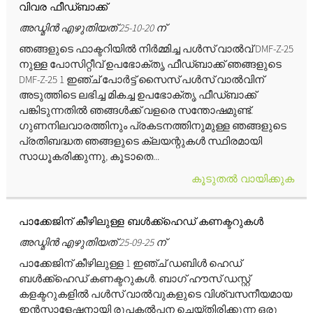
വിവര ഫീഡ്‌ബാക്ക്
അഡ്മിൻ എഴുതിയത് 25-10-20 ന്
ഞങ്ങളുടെ ഫാക്ടറിയിൽ നിർമ്മിച്ച പൾസ് വാൽവ് DMF-Z-25
നുള്ള പോസിറ്റീവ് ഉപഭോക്തൃ ഫീഡ്‌ബാക്ക് ഞങ്ങളുടെ
DMF-Z-25 1 ഇഞ്ച് പോർട്ട് സൈസ് പൾസ് വാൽവിന്
അടുത്തിടെ ലഭിച്ച മികച്ച ഉപഭോക്തൃ ഫീഡ്‌ബാക്ക്
പങ്കിടുന്നതിൽ ഞങ്ങൾക്ക് വളരെ സന്തോഷമുണ്ട്.
ഗുണനിലവാരത്തിനും പ്രകടനത്തിനുമുള്ള ഞങ്ങളുടെ
പ്രതിബദ്ധത ഞങ്ങളുടെ ക്ലയന്റുകൾ സ്ഥിരമായി
സാധൂകരിക്കുന്നു, കൂടാതെ...
കൂടുതൽ വായിക്കുക
പാക്കേജിന് കീഴിലുള്ള ബൾക്ക്ഹെഡ് കണക്ടറുകൾ
അഡ്മിൻ എഴുതിയത് 25-09-25 ന്
പാക്കേജിന് കീഴിലുള്ള 1 ഇഞ്ച് ഡബിൾ ഹെഡ്
ബൾക്ക്ഹെഡ് കണക്ടറുകൾ. ബാഗ് ഹൗസ് ഡസ്റ്റ്
കളക്ടറുകളിൽ പൾസ് വാൽവുകളുടെ വിശ്വസനീയമായ
ഇൻസ്റ്റാളേഷനായി രൂപകൽപ്പന ചെയ്‌തിരിക്കുന്ന ഒരു