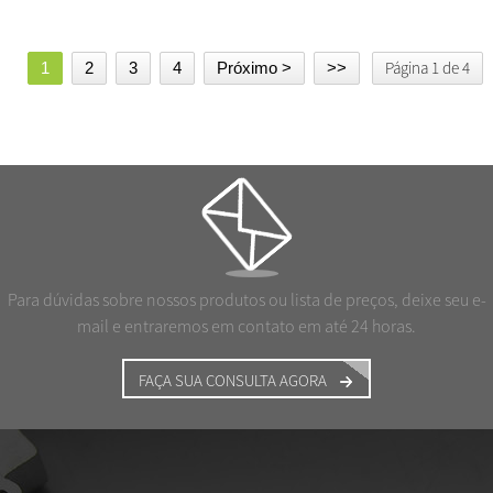
Página 1 de 4
1
2
3
4
Próximo >
>>
Para dúvidas sobre nossos produtos ou lista de preços, deixe seu e-
mail e entraremos em contato em até 24 horas.
FAÇA SUA CONSULTA AGORA