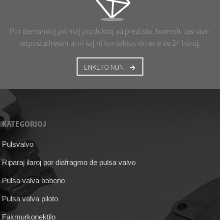
Por demandoj pri niaj produktoj aŭ prezlisto, bonvolu lasi vian
retpoŝtadreson al ni kaj ni kontaktos vin ene de 24 horoj.
ENKETO NUN
KATEGORIOJ
Pulsvalvo
Riparaj ilaroj por diafragmo de pulsa valvo
Pulsa valva bobeno
Pulsa valva piloto
Fakmurkonektilo