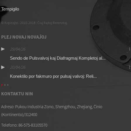
Tempigilo
© Kopirajto - 2010-2018 : Ĉiuj Rajtoj Rezervitaj.
PLEJ NOVAJ NOVAĴOJ
29/04/26
Sendo de Pulsvalvoj kaj Diafragmaj Kompletoj al...
20/04/26
Konektilo por fakmuro por pulsaj valvoj: Reli...
KONTAKTU NIN
Adreso: Pukou Industria Zono, Shengzhou, Zhejiang, Ĉinio
(Kontinento)/312400
Telefono: 86-575-83105570