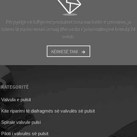
Për pyetje në lidhje me produktet tona ose listën e çmimeve, ju
lutemi të na lini email-in tuaj dhe ne do t'ju kontaktojmë brenda 24
orësh.
KËRKESË TANI
KATEGORITË
Valvula e pulsit
Kite riparimi të diafragmës së valvulës së pulsit
Spirale valvule pulsi
Piloti i valvulës së pulsit