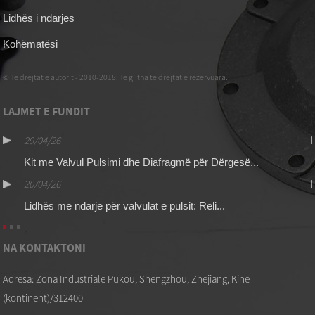
Lidhës i ndarjes
Kohëmatësi
© Të drejtat e autorit - 2010-2018: Të gjitha të drejtat e rezervuara.
LAJMET E FUNDIT
29/04/26
Kit me Valvul Pulsimi dhe Diafragmë për Dërgesë...
20/04/26
Lidhës me ndarje për valvulat e pulsit: Reli...
NA KONTAKTONI
Adresa: Zona Industriale Pukou, Shengzhou, Zhejiang, Kinë
(kontinent)/312400