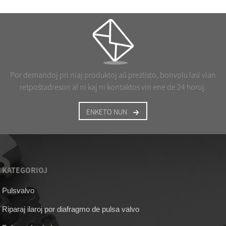
Por demandoj pri niaj produktoj aŭ prezlisto, bonvolu lasi vian
retpoŝtadreson al ni kaj ni kontaktos vin ene de 24 horoj.
ENKETO NUN
KATEGORIOJ
Pulsvalvo
Riparaj ilaroj por diafragmo de pulsa valvo