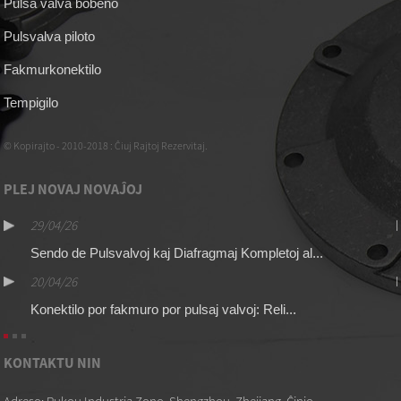
Pulsa valva bobeno
Pulsvalva piloto
Fakmurkonektilo
Tempigilo
© Kopirajto - 2010-2018 : Ĉiuj Rajtoj Rezervitaj.
PLEJ NOVAJ NOVAĴOJ
29/04/26
Sendo de Pulsvalvoj kaj Diafragmaj Kompletoj al...
20/04/26
Konektilo por fakmuro por pulsaj valvoj: Reli...
KONTAKTU NIN