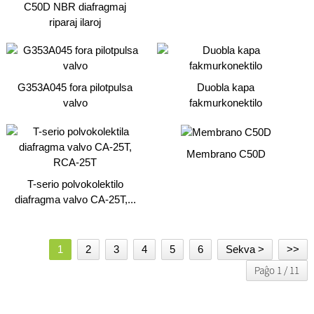
C50D NBR diafragmaj
riparaj ilaroj
G353A045 fora pilotpulsa
Duobla kapa
valvo
fakmurkonektilo
Membrano C50D
T-serio polvokolektilo
diafragma valvo CA-25T,...
1
2
3
4
5
6
Sekva >
>>
Paĝo 1 / 11