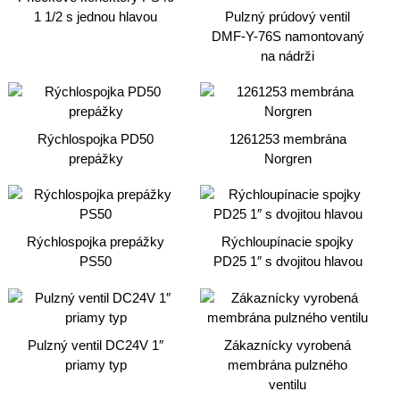
1 1/2 s jednou hlavou
Pulzný prúdový ventil
DMF-Y-76S namontovaný
na nádrži
Rýchlospojka PD50
1261253 membrána
prepážky
Norgren
Rýchlospojka prepážky
Rýchloupínacie spojky
PS50
PD25 1″ s dvojitou hlavou
Pulzný ventil DC24V 1″
Zákaznícky vyrobená
priamy typ
membrána pulzného
ventilu