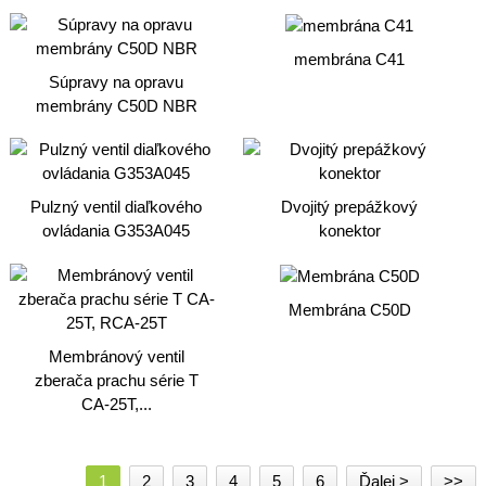
membrána C41
Súpravy na opravu
membrány C50D NBR
Pulzný ventil diaľkového
Dvojitý prepážkový
ovládania G353A045
konektor
Membrána C50D
Membránový ventil
zberača prachu série T
CA-25T,...
1
2
3
4
5
6
Ďalej >
>>