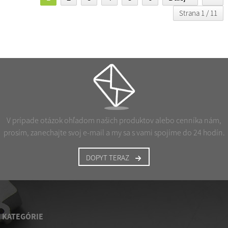
Strana 1 / 11
V prípade otázok ohľadom našich produktov alebo cenníka nám,
prosím, zanechajte svoj e-mail a my sa s vami spojíme do 24 hodín.
DOPYT TERAZ
KATEGÓRIE