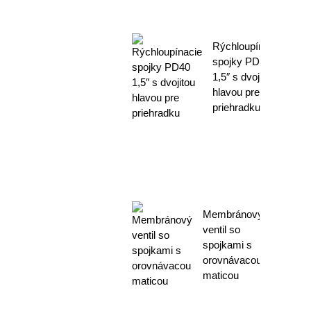
Rýchloupínacie
spojky PD40
1,5″ s dvojitou
hlavou pre
priehradku
Membránový
ventil so
spojkami s
orovnávacou
maticou