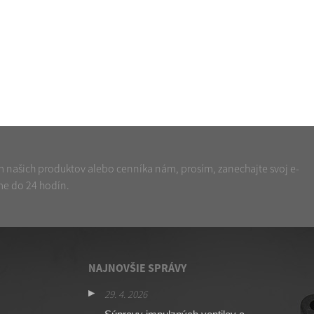
 našich produktov alebo cenníka nám, prosím, zanechajte svoj e-
me do 24 hodín.
NAJNOVŠIE SPRÁVY
29. 4. 2026
16