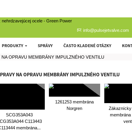
info@pulsejetvalve.com
PRODUKTY
SPRÁVY
ČASTO KLADENÉ OTÁZKY
KONT
 NA OPRAVU MEMBRÁNY IMPULZNÉHO VENTILU
PRAVY NA OPRAVU MEMBRÁNY IMPULZNÉHO VENTILU
1261253 membrána
Norgren
Zákaznícky
SCG353A043
membrána 
CG353A044 C113443
vent
C113444 membrána...