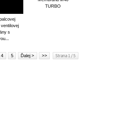
TURBO
palcovej
 ventilovej
ány s
ou...
Strana 1 / 5
4
5
Ďalej >
>>