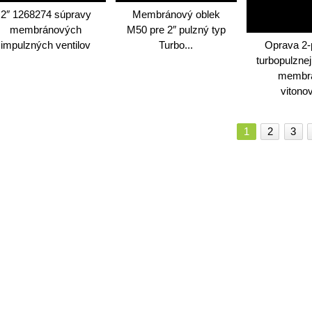
2″ 1268274 súpravy
Membránový oblek
membránových
M50 pre 2″ pulzný typ
impulzných ventilov
Turbo...
Oprava 2-
turbopulznej
membr
vitonov
1
2
3