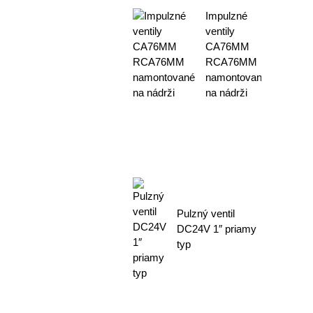
Impulzné
ventily
CA76MM
RCA76MM
namontované
na nádrži
Pulzný ventil
DC24V 1″ priamy
typ