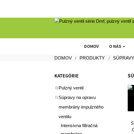
DOMOV
O NÁS
DOMOV
PRODUKTY
SÚPRAVY
SÚ
KATEGÓRIE
Pulzný ventil
Súpravy na opravu
membrány impulzného
ventilu
S
Intensívna filtračná
membrána