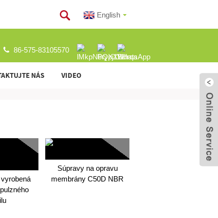
English
86-575-83105570
AKTUJTE NÁS
VIDEO
Súpravy na opravu
 vyrobená
membrány C50D NBR
pulzného
ilu