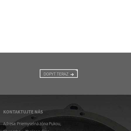
DOPYT TERAZ
KONTAKTUJTE NÁS
. 4. 2026
09.04.26
Adresa: Priemyselná zóna Pukou,