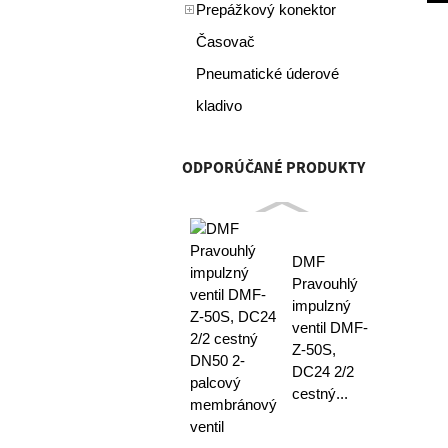
Prepážkový konektor
Časovač
Pneumatické úderové
kladivo
ODPORÚČANÉ PRODUKTY
DMF
Pravouhlý
impulzný
ventil DMF-
Z-50S,
DC24 2/2
cestný...