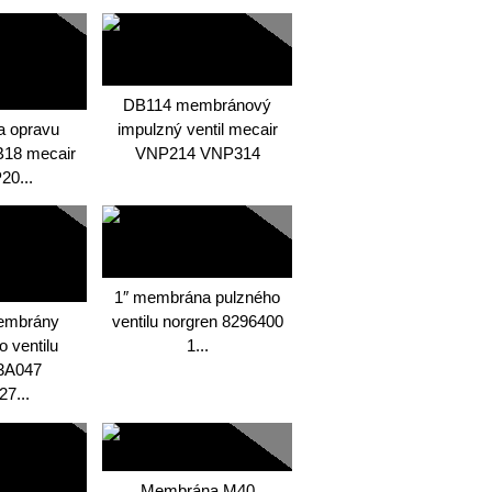
DB114 membránový
a opravu
impulzný ventil mecair
18 mecair
VNP214 VNP314
20...
1″ membrána pulzného
embrány
ventilu norgren 8296400
 ventilu
1...
3A047
7...
Membrána M40