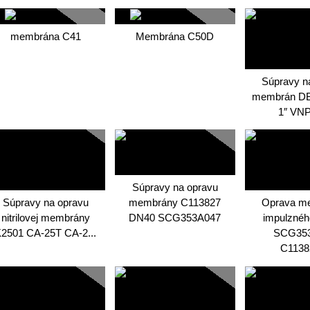
membrána C41
Membrána C50D
Súpravy n
membrán DB
1″ VNP
Súpravy na opravu
Súpravy na opravu
membrány C113827
Oprava m
nitrilovej membrány
DN40 SCG353A047
impulzného
2501 CA-25T CA-2...
SCG35
C11382