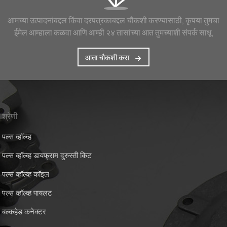
आमच्या उत्पादनांबद्दल किंवा दरपत्रकाबद्दल चौकशी करण्यासाठी, कृपया तुमचा
ईमेल आम्हाला कळवा आणि आम्ही २४ तासांच्या आत तुमच्याशी संपर्क साधू.
आता चौकशी करा
श्रेणी
पल्स व्हॉल्व्ह
पल्स व्हॉल्व्ह डायफ्राम दुरुस्ती किट
पल्स व्हॉल्व्ह कॉइल
पल्स व्हॉल्व्ह पायलट
बल्कहेड कनेक्टर