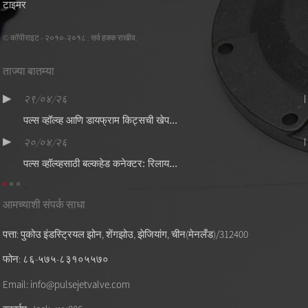
टाइमर
© कॉपीराइट - २०१०-२०१८ : सर्व हक्क राखीव.
ताज्या बातम्या
२९/०४/२६
पल्स व्हॉल्व्ह आणि डायफ्राम किट्सची खेप...
२०/०४/२६
पल्स व्हॉल्व्हसाठी बल्कहेड कनेक्टर: रिलाय...
आमच्याशी संपर्क साधा
पत्ता: पुकोउ इंडस्ट्रियल झोन, शेंगझोउ, झेजियांग, चीन(मेनलँड)/312400
फोन: ८६-५७५-८३१०५५७०
Email: info@pulsejetvalve.com