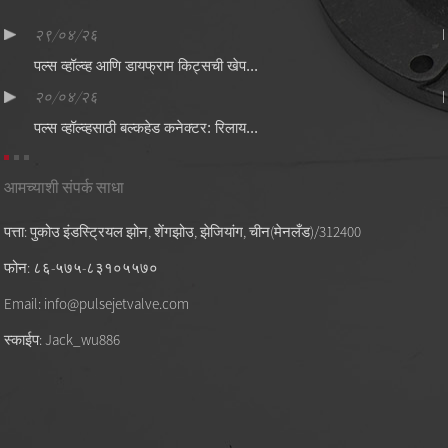
२९/०४/२६
पल्स व्हॉल्व्ह आणि डायफ्राम किट्सची खेप...
२०/०४/२६
पल्स व्हॉल्व्हसाठी बल्कहेड कनेक्टर: रिलाय...
आमच्याशी संपर्क साधा
पत्ता: पुकोउ इंडस्ट्रियल झोन, शेंगझोउ, झेजियांग, चीन(मेनलँड)/312400
फोन: ८६-५७५-८३१०५५७०
Email: info@pulsejetvalve.com
स्काईप: Jack_wu886