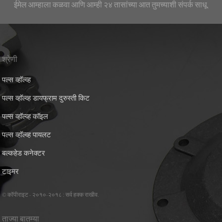
ईमेल आम्हाला कळवा आणि आम्ही २४ तासांच्या आत तुमच्याशी संपर्क साधू.
श्रेणी
पल्स व्हॉल्व्ह
पल्स व्हॉल्व्ह डायफ्राम दुरुस्ती किट
पल्स व्हॉल्व्ह कॉइल
पल्स व्हॉल्व्ह पायलट
बल्कहेड कनेक्टर
टाइमर
© कॉपीराइट - २०१०-२०१८ : सर्व हक्क राखीव.
ताज्या बातम्या