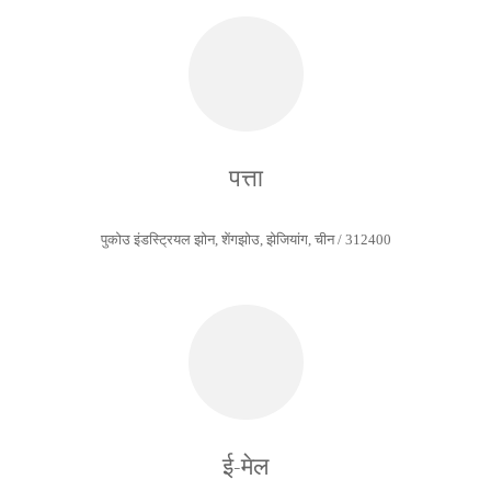
पत्ता
पुकोउ इंडस्ट्रियल झोन, शेंगझोउ, झेजियांग, चीन / 312400
ई-मेल