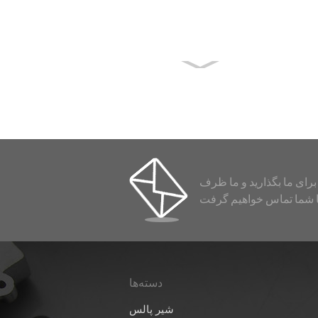
شیر پالس
PENTAIR
RCAC45FS
1-1/2 اینچی
نوع فلنج ...
رای ما بگذارید و ما ظرف
دسته‌ها
۰۹/۰۴/۲۶
شیر پالس