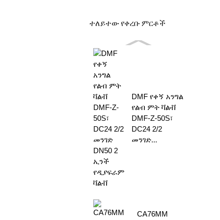
ተለይተው የቀረቡ ምርቶች
DMF የቀኝ አንግል
የልብ ምት ቫልቭ
DMF-Z-50S፣
DC24 2/2
መንገድ...
CA76MM