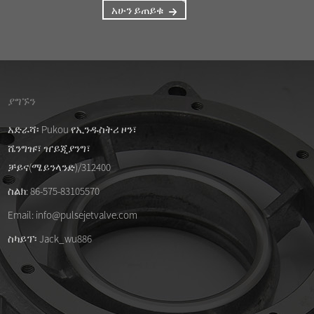
አሁን ይጠይቁ
ያግኙን
/04/26
09/04/26
አድራሻ፡ Pukou የኢንዱስትሪ ዞን፣
ሼንግዡ፣ ዠይጂያንግ፣
ቁ የሆኑ የዲኤምኤፍ-ዚ-40ኤስ ዲያፍራም
ለ ASCO SCG353A044 የል
ቶች
ሽፋን
ቻይና(ሜይንላንድ)/312400
/04/26
ስልክ: 86-575-83105570
 pulse ቫልቭ እና ዲያፍራም ኪቶች ለ... ዝግጁ
Email: info@pulsejetvalve.com
ቸው።
ስካይፕ፡ Jack_wu886