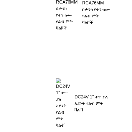
RCA76MM
በታንክ የተገጠሙ
የልብ ምት
ቫልቮች
DC24V 1″ ቀጥ ያለ
አይነት የልብ ምት
ቫልቭ