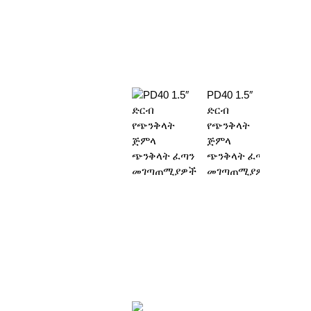
PD40 1.5″
ድርብ
የጭንቅላት
ጅምላ
ጭንቅላት ፈጣን
መገጣጠሚያዎች