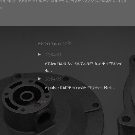
 ዝርዝርዎ ጥያቄዎች ካሉዎት እባክዎን ኢሜልዎን ለእኛ ይተዉልን እና በ24
።
የቅርብ ጊዜ ዜናዎች
29/04/26
16
44 የልብ ምት ቫልቭ
የፐልዝ ቫልቭ እና ዳይፕራግም ኪቶች የማጓጓዣ
ብ
ቲ...
ኪ
20/04/26
13
የ pulse ቫልቮች የቡልሄድ ማያያዣ፡ Reli...
የ
ና