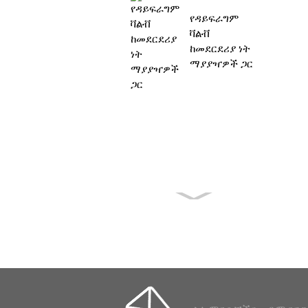
የዳይፍራግም
ቫልቭ
ከመደርደሪያ ነት
ማያያዣዎች ጋር
PENTAIR
RCAC45FS
1-1/2 ኢንች
የልብ ምት ቫልቭ