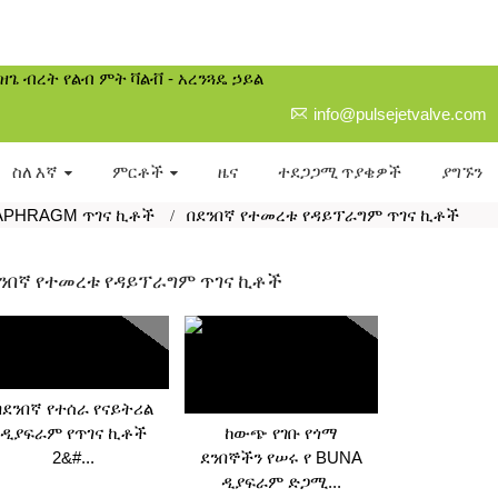
info@pulsejetvalve.com
ስለ እኛ
ምርቶች
ዜና
ተደጋጋሚ ጥያቄዎች
ያግኙን
IAPHRAGM ጥገና ኪቶች
በደንበኛ የተመረቱ የዳይፕራግም ጥገና ኪቶች
ንበኛ የተመረቱ የዳይፕራግም ጥገና ኪቶች
በደንበኛ የተሰራ የናይትሪል
ዲያፍራም የጥገና ኪቶች
ከውጭ የገቡ የጎማ
2&#...
ደንበኞችን የሠሩ የ BUNA
ዲያፍራም ድጋሚ...