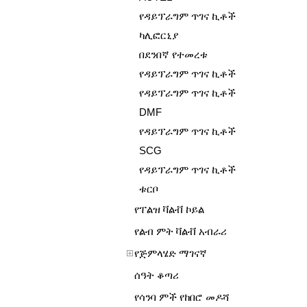
የዳይፕራግም ጥገና ኪቶች
ካሊፎርኒያ
በደንበኛ የተመረቱ
የዳይፕራግም ጥገና ኪቶች
የዳይፕራግም ጥገና ኪቶች
DMF
የዳይፕራግም ጥገና ኪቶች
SCG
የዳይፕራግም ጥገና ኪቶች
ቱርቦ
የፐልዝ ቫልቭ ኮይል
የልብ ምት ቫልቭ አብራሪ
የጅምላሄድ ማገናኛ
ሰዓት ቆጣሪ
የሳንባ ምች የከበሮ መዶሻ