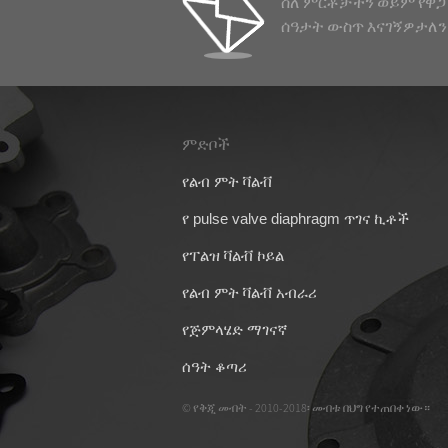
ስለ ምርቶቻችን ወይም የዋጋ
የፍላንጅ አይነት
ሰዓታት ውስጥ እናገኝዎታለን
...
ምድቦች
09/04/26
የልብ ምት ቫልቭ
የልብ ቫልቭ
ለ ASCO SCG353A0
የ pulse valve diaphragm ጥገና ኪቶች
መቆጣጠሪያ
ሽፋን
DMK-3CS-6
የፐልዝ ቫልቭ ኮይል
የከረጢት ቤት
ማጣሪያ
የልብ ምት ቫልቭ አብራሪ
የጅምላሄድ ማገናኛ
ሰዓት ቆጣሪ
© የቅጂ መብት - 2010-2018፡ መብቱ በህግ የተጠበቀ ነው።