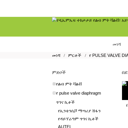
መነሻ
መነሻ
ምርቶች
የ PULSE VALVE D
በደ
ምድቦች
የልብ ምት ቫልቭ
የ pulse valve diaphragm
ጥገና ኪቶች
የኢንቴንሲቮ ማጣሪያ ሽፋን
የዳይፕራግም ጥገና ኪቶች
AUTEL