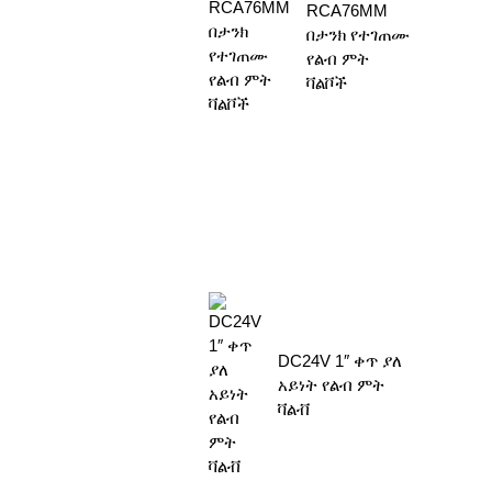
RCA76MM
በታንክ የተገጠሙ
የልብ ምት
ቫልቮች
DC24V 1″ ቀጥ ያለ
አይነት የልብ ምት
ቫልቭ