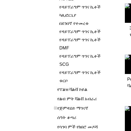
የዳይፕራግም ጥገና ኪቶች
ካሊፎርኒያ
በደንበኛ የተመረቱ
የዳይፕራግም ጥገና ኪቶች
የዳይፕራግም ጥገና ኪቶች
DMF
የዳይፕራግም ጥገና ኪቶች
SCG
የዳይፕራግም ጥገና ኪቶች
P
ቱርቦ
ቫ
የፐልዝ ቫልቭ ኮይል
የልብ ምት ቫልቭ አብራሪ
የጅምላሄድ ማገናኛ
ሰዓት ቆጣሪ
የሳንባ ምች የከበሮ መዶሻ