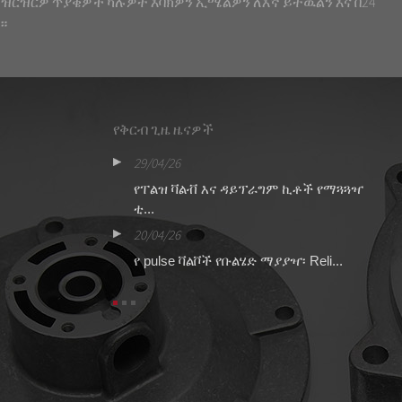
 ዝርዝርዎ ጥያቄዎች ካሉዎት እባክዎን ኢሜልዎን ለእኛ ይተዉልን እና በ24
።
የቅርብ ጊዜ ዜናዎች
29/04/26
16
44 የልብ ምት ቫልቭ
የፐልዝ ቫልቭ እና ዳይፕራግም ኪቶች የማጓጓዣ
ብ
ቲ...
ኪ
20/04/26
13
የ pulse ቫልቮች የቡልሄድ ማያያዣ፡ Reli...
የ
ና