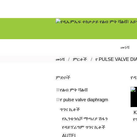
መነሻ
መነሻ
ምርቶች
የ PULSE VALVE D
የዳ
ምድቦች
የልብ ምት ቫልቭ
የ pulse valve diaphragm
ጥገና ኪቶች
K
የኢንቴንሲቮ ማጣሪያ ሽፋን
የ
የዳይፕራግም ጥገና ኪቶች
AUTEL