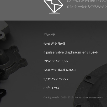
ስለ ምርቶቻችን ወይም የዋጋ
የፍላንጅ አይነት
ሰዓታት ውስጥ እናገኝዎታለን
...
ምድቦች
09/04/26
የልብ ምት ቫልቭ
የልብ ቫልቭ
ለ ASCO SCG353A0
የ pulse valve diaphragm ጥገና ኪቶች
መቆጣጠሪያ
ሽፋን
DMK-3CS-6
የፐልዝ ቫልቭ ኮይል
የከረጢት ቤት
ማጣሪያ
የልብ ምት ቫልቭ አብራሪ
የጅምላሄድ ማገናኛ
ሰዓት ቆጣሪ
© የቅጂ መብት - 2010-2018፡ መብቱ በህግ የተጠበቀ ነው።