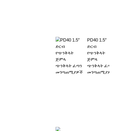
PD40 1.5″
ድርብ
የጭንቅላት
ጅምላ
ጭንቅላት ፈጣን
መገጣጠሚያዎች