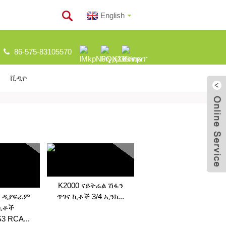
English
86-575-83105570
ቪዲዮ
K2000 ናይትሬል ሽፋን
ን ዲያፍራም
ጥገና ኪቶች 3/4 ኢንክ...
 ኪቶች
3 RCA...