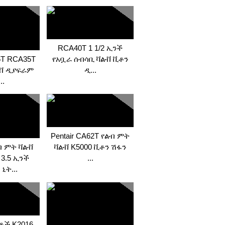
RCA40T 1 1/2 ኢንች
35T RCA35T
የአቧራ ሰብሳቢ ቫልቭ ቪቶን
ልቭ ዲያፍራም
ዲ...
..
Pentair CA62T የልብ ምት
ብ ምት ቫልቭ
ቫልቭ K5000 ቪቶን ሽፋን
3.5 ኢንች
...
ኒት...
ቶች K2016