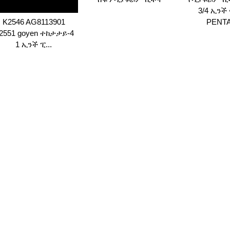
3/4 ኢንች
K2546 AG8113901
PENTAI
2551 goyen ተከታታይ-4
1 ኢንች ፒ...