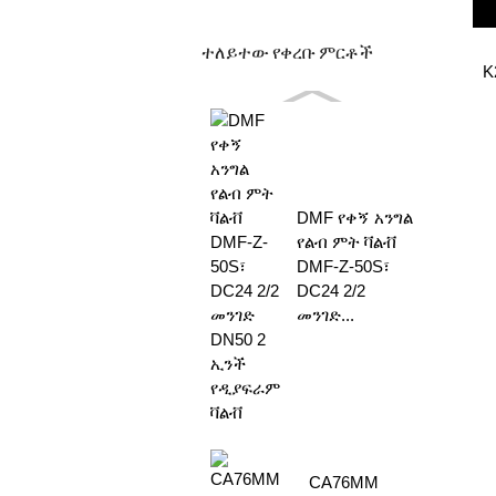
ተለይተው የቀረቡ ምርቶች
K
DMF የቀኝ አንግል
የልብ ምት ቫልቭ
DMF-Z-50S፣
DC24 2/2
መንገድ...
CA76MM