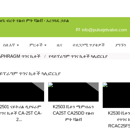
info@pulsejetvalve.com
ስለ እኛ
ምርቶች
ዜና
ተደጋጋሚ ጥያቄዎች
ያግኙን
IAPHRAGM ጥገና ኪቶች
የዳይፕራግም ጥገና ኪቶች ካሊፎርኒያ
ይፕራግም ጥገና ኪቶች ካሊፎርኒያ
2501 ናይትሪል ዲያፍራም
K2503 ቪቶን ሜምብሬን
ጥገና ኪቶች CA-25T CA-
CA25T CA25DD የልብ
K2530 ቪቶ
2...
ምት ቫልቭ
የጥገና
RCAC25FS