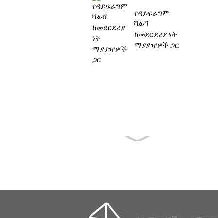
የዳይፍራግም
ቫልቭ
ከመደርደሪያ ነት
ማያያዣዎች ጋር
PENTAIR
RCAC45FS
1-1/2 ኢንች
የልብ ምት ቫልቭ