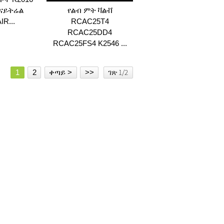
 ናይትሬል
የልብ ምት ቫልቭ
R...
RCAC25T4
RCAC25DD4
RCAC25FS4 K2546 ...
ገጽ 1/2
1
2
ቀጣይ >
>>