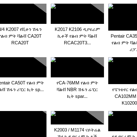
3/4 K2007 የቪቶን ሽፋን
K2017 K2106 ዲያፍራም
የልብ ምት ቫልቭ CA20T
ኪቶች የልብ ምት ቫልቭ
Pentair CA
RCA20T
RCAC20T3...
የልብ ምት ቫ
ሪፓ.
entair CA50T የልብ ምት
የCA-76MM የልብ ምት
ልቭ ሽፋን ሪፒር ኪት sp...
ቫልቭ NBR ሽፋን ሬፒር
የፔንቴየር የል
ኪት spar...
CA102MM 
K10200 
K2003 / M1174 ናይትሬል
ሽፋን ዲያፍራም ኪቶች
የዲያፍራም ኪ