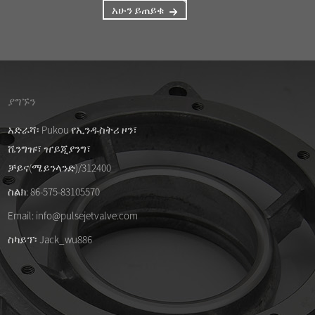
አሁን ይጠይቁ
ያግኙን
/04/26
09/04/26
አድራሻ፡ Pukou የኢንዱስትሪ ዞን፣
ሼንግዡ፣ ዠይጂያንግ፣
ቁ የሆኑ የዲኤምኤፍ-ዚ-40ኤስ ዲያፍራም
ለ ASCO SCG353A044 የል
ቶች
ሽፋን
ቻይና(ሜይንላንድ)/312400
/04/26
ስልክ: 86-575-83105570
 pulse ቫልቭ እና ዲያፍራም ኪቶች ለ... ዝግጁ
Email: info@pulsejetvalve.com
ቸው።
ስካይፕ፡ Jack_wu886