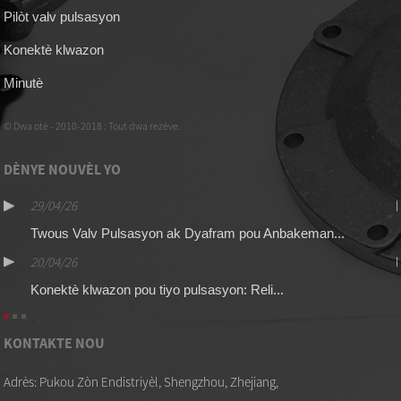
Pilòt valv pulsasyon
Konektè klwazon
Minutè
© Dwa otè - 2010-2018 : Tout dwa rezève.
DÈNYE NOUVÈL YO
29/04/26
Twous Valv Pulsasyon ak Dyafram pou Anbakeman...
20/04/26
Konektè klwazon pou tiyo pulsasyon: Reli...
KONTAKTE NOU
Adrès: Pukou Zòn Endistriyèl, Shengzhou, Zhejiang,