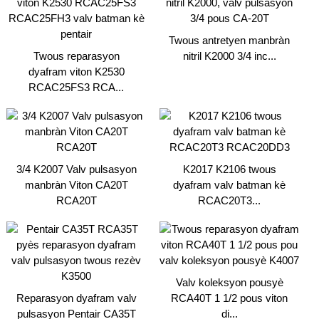
Twous antretyen manbràn
Twous reparasyon
nitril K2000 3/4 inc...
dyafram viton K2530
RCAC25FS3 RCA...
3/4 K2007 Valv pulsasyon
K2017 K2106 twous
manbràn Viton CA20T
dyafram valv batman kè
RCA20T
RCAC20T3...
Valv koleksyon pousyè
Reparasyon dyafram valv
RCA40T 1 1/2 pous viton
pulsasyon Pentair CA35T
di...