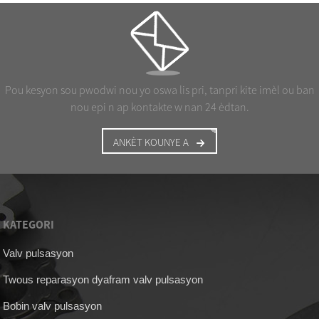
Pou kesyon sou pwodwi nou yo oswa lis pri, tanpri kite imèl ou ban
nou epi n ap kontakte w nan 24 èdtan.
ANKÈT KOUNYE A
KATEGORI
Valv pulsasyon
Twous reparasyon dyafram valv pulsasyon
Bobin valv pulsasyon