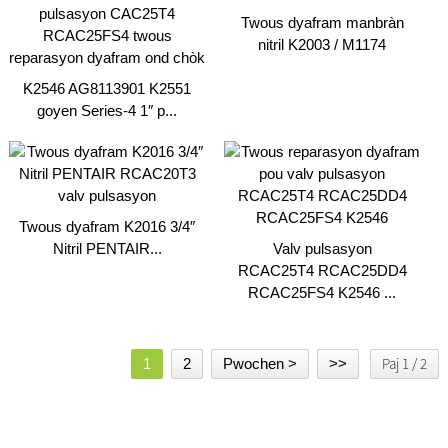
Twous dyafram manbràn
nitril K2003 / M1174
K2546 AG8113901 K2551
goyen Series-4 1″ p...
Twous dyafram K2016 3/4″
Nitril PENTAIR...
Valv pulsasyon
RCAC25T4 RCAC25DD4
RCAC25FS4 K2546 ...
Paj 1 / 2
1
2
Pwochen >
>>