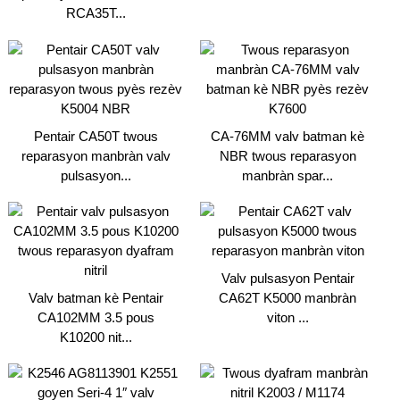
RCA35T...
Pentair CA50T twous
CA-76MM valv batman kè
reparasyon manbràn valv
NBR twous reparasyon
pulsasyon...
manbràn spar...
Valv pulsasyon Pentair
Valv batman kè Pentair
CA62T K5000 manbràn
CA102MM 3.5 pous
viton ...
K10200 nit...