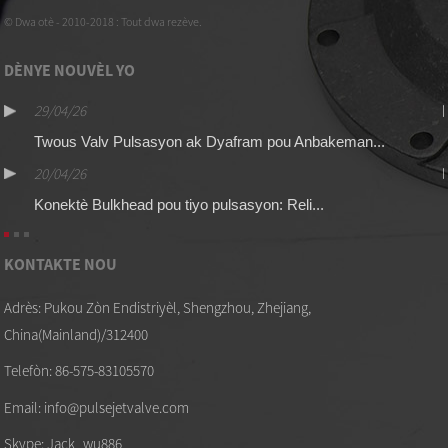
© Dwa otè - 2010-2018 : Tout dwa rezève.
DÈNYE NOUVÈL YO
29/04/26
Twous Valv Pulsasyon ak Dyafram pou Anbakeman...
20/04/26
Konektè Bulkhead pou tiyo pulsasyon: Reli...
KONTAKTE NOU
Adrès: Pukou Zòn Endistriyèl, Shengzhou, Zhejiang,
China(Mainland)/312400
Telefòn: 86-575-83105570
Email: info@pulsejetvalve.com
Skype: Jack_wu886