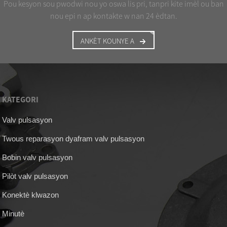
Pou kesyon sou pwodwi nou yo oswa lis pri, tanpri kite imèl ou ban
nou epi n ap kontakte w nan 24 èdtan.
ANKÈT KOUNYE A
KATEGORI
Valv pulsasyon
Twous reparasyon dyafram valv pulsasyon
Bobin valv pulsasyon
Pilòt valv pulsasyon
Konektè klwazon
Minutè