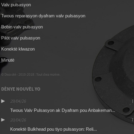
Valv pulsasyon
Twous reparasyon dyafram valv pulsasyon
Bobin valv pulsasyon
Pilòt valv pulsasyon
Konektè klwazon
Minutè
© Dwa otè - 2010-2018 : Tout dwa rezève.
DÈNYE NOUVÈL YO
29/04/26
Twous Valv Pulsasyon ak Dyafram pou Anbakeman...
20/04/26
Konektè Bulkhead pou tiyo pulsasyon: Reli...