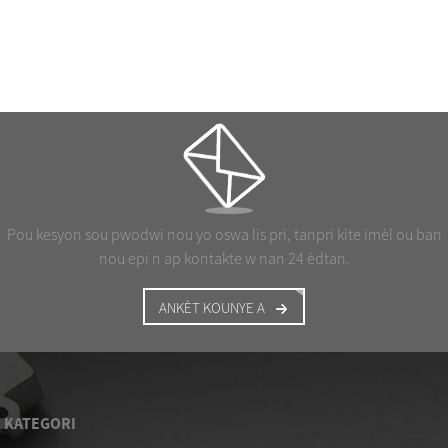
Pou kesyon sou pwodwi nou yo oswa lis pri, tanpri kite imèl ou ban
nou epi n ap kontakte w nan 24 èdtan.
ANKÈT KOUNYE A
KATEGORI