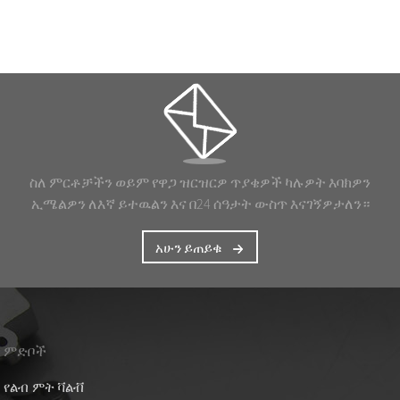
ስለ ምርቶቻችን ወይም የዋጋ ዝርዝርዎ ጥያቄዎች ካሉዎት እባክዎን
ኢሜልዎን ለእኛ ይተዉልን እና በ24 ሰዓታት ውስጥ እናገኝዎታለን።
አሁን ይጠይቁ
ምድቦች
የልብ ምት ቫልቭ