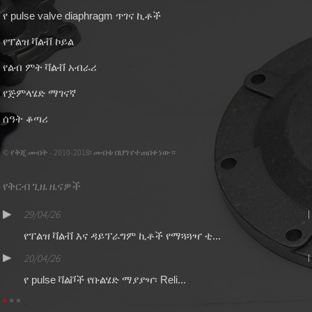
የ pulse valve diaphragm ጥገና ኪቶች
የፐልዝ ቫልቭ ኮይል
የልብ ምት ቫልቭ አብራሪ
የጅምላሄድ ማገናኛ
ሰዓት ቆጣሪ
© የቅጂ መብት - 2010-2018፡ መብቱ በህግ የተጠበቀ ነው።
የቅርብ ጊዜ ዜናዎች
29/04/26
የፐልዝ ቫልቭ እና ዳይፕራግም ኪቶች የማጓጓዣ ቲ...
20/04/26
የ pulse ቫልቮች የቡልሄድ ማያያዣ፡ Reli...