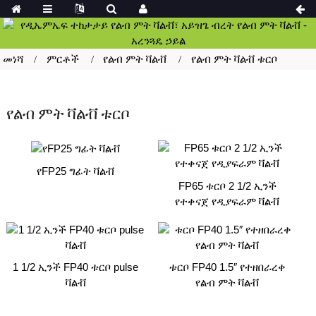
መነሻ
ምርቶች
የልብ ምት ቫልቭ
የልብ ምት ቫልቭ ቱርቦ
የልብ ምት ቫልቭ ቱርቦ
የFP25 ግፊት ቫልቭ
FP65 ቱርቦ 2 1/2 ኢንች
የተቀናጀ የዲያፍራም ቫልቭ
1 1/2 ኢንች FP40 ቱርቦ pulse
ቱርቦ FP40 1.5″ የተዘበራረቀ
ቫልቭ
የልብ ምት ቫልቭ