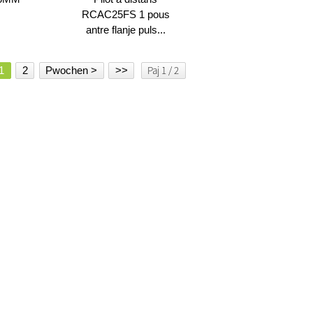
RCAC25FS 1 pous
antre flanje puls...
Paj 1 / 2
1
2
Pwochen >
>>