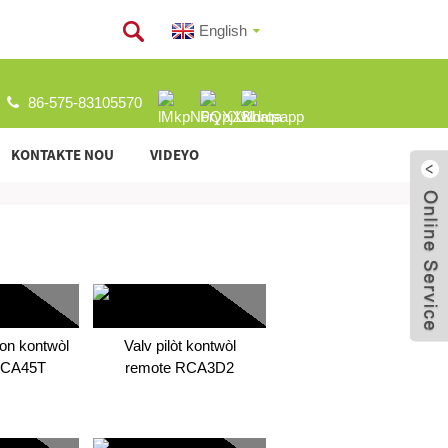
English
86-575-83105570
KONTAKTE NOU
VIDEYO
on kontwòl
Valv pilòt kontwòl
RCA45T
remote RCA3D2