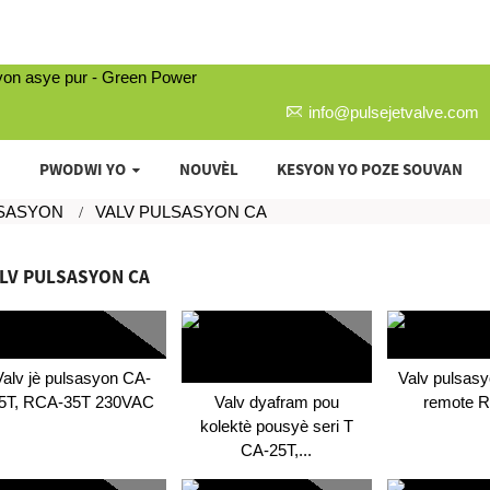
info@pulsejetvalve.com
PWODWI YO
NOUVÈL
KESYON YO POZE SOUVAN
LSASYON
VALV PULSASYON CA
LV PULSASYON CA
Valv jè pulsasyon CA-
Valv pulsasy
5T, RCA-35T 230VAC
Valv dyafram pou
remote 
kolektè pousyè seri T
CA-25T,...