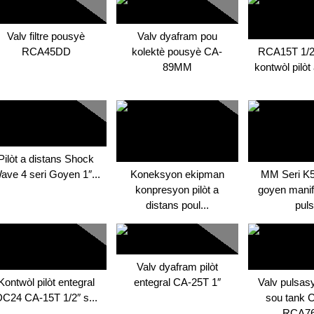
Valv filtre pousyè
Valv dyafram pou
RCA45DD
kolektè pousyè CA-
RCA15T 1/2
89MM
kontwòl pilòt 
Pilòt a distans Shock
ave 4 seri Goyen 1″...
Koneksyon ekipman
MM Seri K5
konpresyon pilòt a
goyen manif
distans poul...
puls
Valv dyafram pilòt
Kontwòl pilòt entegral
entegral CA-25T 1″
Valv pulsas
C24 CA-15T 1/2″ s...
sou tank
RCA7