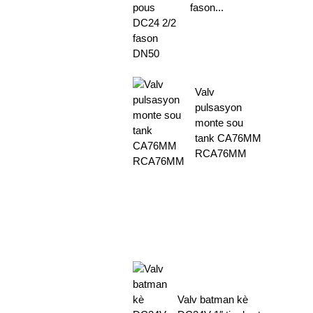
fason...
Valv
pulsasyon
monte sou
tank CA76MM
RCA76MM
Valv batman kè