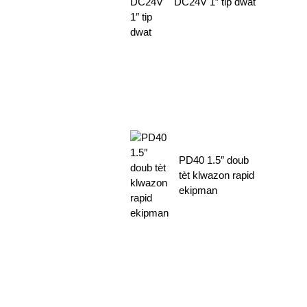
DC24V 1″ tip dwat
PD40 1.5″ doub
tèt klwazon rapid
ekipman