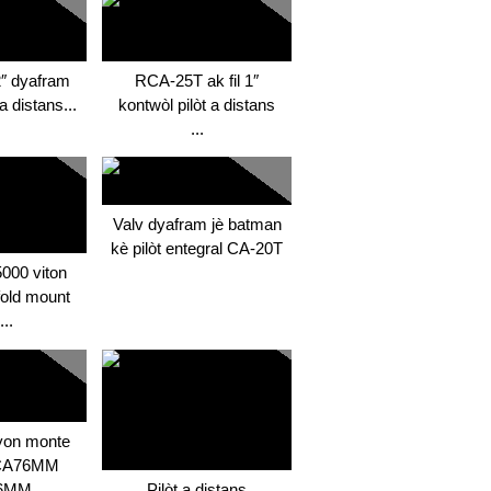
″ dyafram
RCA-25T ak fil 1″
a distans...
kontwòl pilòt a distans
...
Valv dyafram jè batman
kè pilòt entegral CA-20T
000 viton
old mount
...
yon monte
 CA76MM
6MM
Pilòt a distans