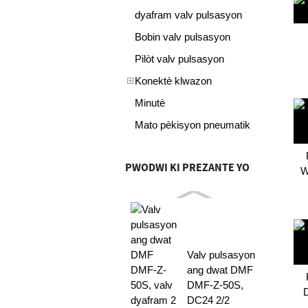
dyafram valv pulsasyon
Bobin valv pulsasyon
Pilòt valv pulsasyon
Konektè klwazon
Minutè
Mato pèkisyon pneumatik
PWODWI KI PREZANTE YO
W
Valv pulsasyon
ang dwat DMF
DMF-Z-50S,
D
DC24 2/2