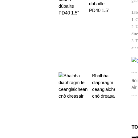
gab
dùbailte
PD40 1.5″
Lìb
1. 
2. 
dìr
3. 
air
Bhalbha
Roi
diaphragm le
Air
ceanglaichean
cnò dreasair
TO