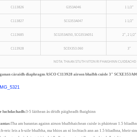
C113826
G353A046
1 1/2"
C113827
SCG353A047
1 1/2"
C113685
SCG353A050, SCG353A051
2" , 2 1/2"
C113928
SCEX353.060
3"
NOTA: THA AN STUTH VITON RI FHAIGHINN CUIDEACHD
ganan càraidh diaphragm ASCO C113928 airson bhalbh cuisle 3" SCXE353A0
e luchdachadh:
3-5 làithean às dèidh pàigheadh ​​fhaighinn
antas:
Tha am barantas againn airson bhalbhaichean cuisle is phàirtean 1.5 bliadhn
ch-reic leis a h-uile bhalbha, ma bhios an nì lochtach ann an 1.5 bliadhna, bheir sin