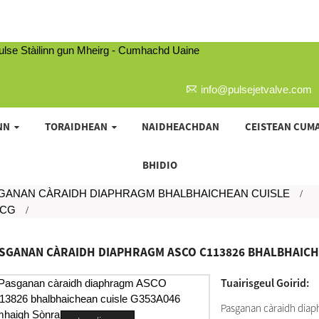
info@pulsejetvalve.com
NN
TORAIDHEAN
NAIDHEACHDAN
CEISTEAN CUM
BHIDIO
GANAN CÀRAIDH DIAPHRAGM BHALBHAICHEAN CUISLE
SCG
SGANAN CÀRAIDH DIAPHRAGM ASCO C113826 BHALBHAICH
Tuairisgeul Goirid:
Pasganan càraidh diap