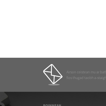
cuisle DMK-
3CS-6
criathrag
taigh-poca
Ceanglaichean
Airson ceistean mu ar bath
balla-deighe
PS40 1 1/2
fios thugad taobh a-staig
ceann singilte
ROINNEAN