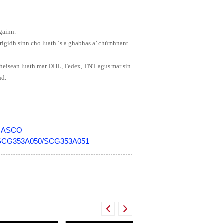
gainn.
rigidh sinn cho luath ‘s a ghabhas a’ chùmhnant
irbheisean luath mar DHL, Fedex, TNT agus mar sin
hd.
le ASCO
le SCG353A050/SCG353A051