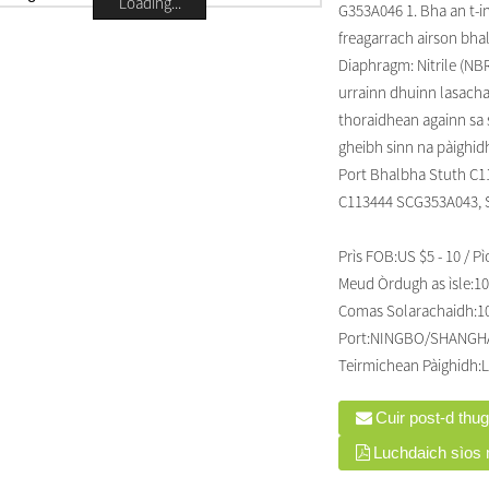
Loading...
G353A046 1. Bha an t-
freagarrach airson bha
Diaphragm: Nitrile (NBR
urrainn dhuinn lasacha
thoraidhean againn sa s
gheibh sinn na pàighi
Port Bhalbha Stuth C1
C113444 SCG353A043, SC
Prìs FOB:
US $5 - 10 / Pì
Meud Òrdugh as ìsle:
10
Comas Solarachaidh:
1
Port:
NINGBO/SHANGH
Teirmichean Pàighidh:
L
Cuir post-d thu
Luchdaich sìos