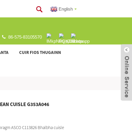
English
86-575-83105570
ANTA
CUIR FIOS THUGAINN
EAN CUISLE G353A046
hragm ASCO C113826 Bhalbha cuisle