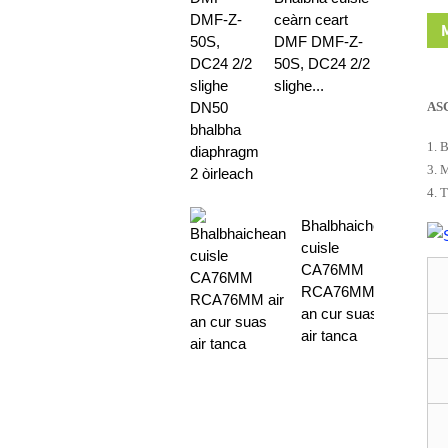
ceàrn ceart
DMF DMF-Z-
50S, DC24 2/2
slighe...
AS
1. 
3. 
4. 
Bhalbhaichean
cuisle
CA76MM
RCA76MM air
an cur suas
air tanca