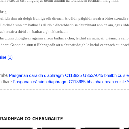
hail a-steach cìs luingeis) às deidh dhuinn na toraidhean lochtach fhaighinn.
hrig
Cuiridh sinn air dòigh lìbhrigeadh dìreach às dèidh pàighidh nuair a bhios stòradh a
Ullaichidh sinn am bathar às dèidh a dhearbhadh sa chùmhnant ann an àm, agus lìbh
each nuair a thèid am bathar a ghnàthachadh
Tha grunn dhòighean againn airson bathar a chur, leithid air muir, air plèana, le se
 adhart. Gabhaidh sinn ri lìbhrigeadh air a chur air dòigh le luchd-ceannach cuideac
mhe:
Pasganan càraidh diaphragm C113825 G353A045 bhalbh cuis
 adhart:
Pasganan càraidh diaphragm C113685 bhalbhaichean cuis
RAIDHEAN CO-CHEANGAILTE