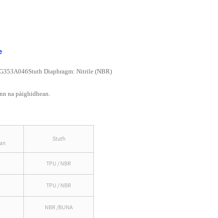
e
 - G353A046
Stuth Diaphragm: Nitrile (NBR)
inn na pàighidhean.
Stuth
an
TPU / NBR
TPU / NBR
NBR /BUNA