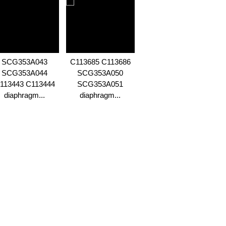
P
SCG353A043
C113685 C113686
Pasganan càraidh
SCG353A044
SCG353A050
diaphragm
113443 C113444
SCG353A051
C113928 3″ DN80
S
diaphragm...
diaphragm...
asc...