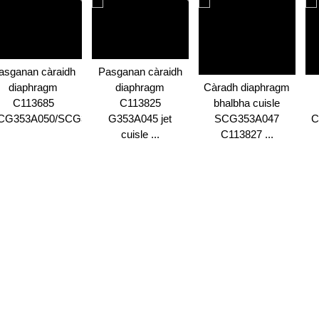
asganan càraidh
Pasganan càraidh
diaphragm
diaphragm
Càradh diaphragm
C113685
C113825
bhalbha cuisle
CG353A050/SCG353...
G353A045 jet
SCG353A047
C
cuisle ...
C113827 ...