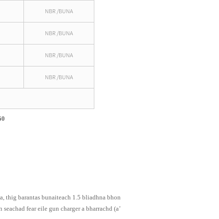
NBR /BUNA
NBR /BUNA
NBR /BUNA
NBR /BUNA
60
a, thig barantas bunaiteach 1.5 bliadhna bhon
n seachad fear eile gun charger a bharrachd (a’