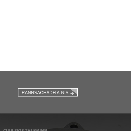
RANNSACHADH A-NIS
CUIR FIOS THUGAINN