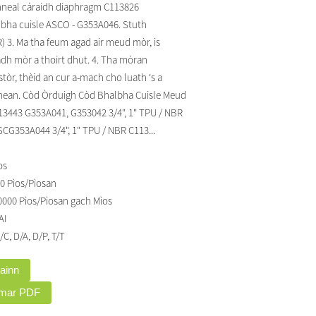
inneal càraidh diaphragm C113826
lbha cuisle ASCO - G353A046. Stuth
) 3. Ma tha feum agad air meud mòr, is
dh mòr a thoirt dhut. 4. Tha mòran
tòr, thèid an cur a-mach cho luath ‘s a
dhean. Còd Òrduigh Còd Bhalbha Cuisle Meud
13443 G353A041, G353042 3/4", 1" TPU / NBR
G353A044 3/4", 1" TPU / NBR C113...
os
0 Pìos/Pìosan
0000 Pìos/Pìosan gach Mìos
AI
/C, D/A, D/P, T/T
gainn
 mar PDF