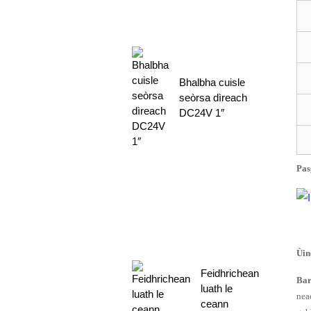
Bhalbha cuisle
seòrsa dìreach
DC24V 1″
Pas
Ùin
Feidhrichean
Bar
luath le
nea
ceann