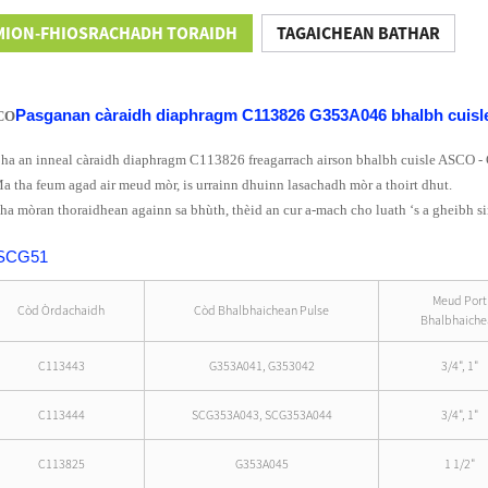
MION-FHIOSRACHADH TORAIDH
TAGAICHEAN BATHAR
Pasganan càraidh diaphragm C113826 G353A046 bhalbh cuisl
CO
Bha an inneal càraidh diaphragm C113826 freagarrach airson bhalbh cuisle ASCO
Ma tha feum agad air meud mòr, is urrainn dhuinn lasachadh mòr a thoirt dhut.
Tha mòran thoraidhean againn sa bhùth, thèid an cur a-mach cho luath ‘s a gheibh s
Meud Port
Còd Òrdachaidh
Còd Bhalbhaichean Pulse
Bhalbhaiche
C113443
G353A041, G353042
3/4", 1"
C113444
SCG353A043, SCG353A044
3/4", 1"
C113825
G353A045
1 1/2"