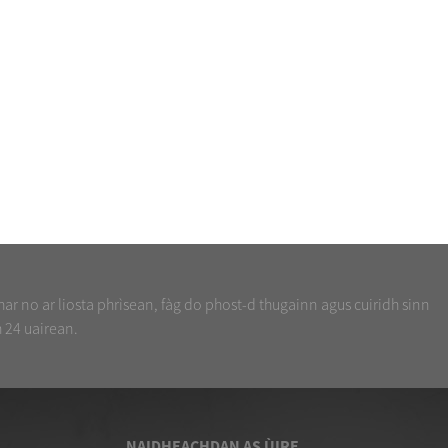
ar no ar liosta phrìsean, fàg do phost-d thugainn agus cuiridh sinn
h 24 uairean.
NAIDHEACHDAN AS ÙIRE