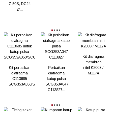
Z-50S, DC24
2/...
Kit diafragma
membran
Kit perbaikan
Perbaikan
nitril K2003 /
diafragma
diafragma
M1174
C113685
katup pulsa
SCG353A050/SCG353...
SCG353A047
C113827...