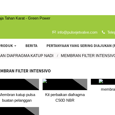
info@pulsejetvalve.com
Tele
PRODUK
BERITA
PERTANYAAN YANG SERING DIAJUKAN (
KAN DIAFRAGMA KATUP NADI
MEMBRAN FILTER INTENSIV
MBRAN FILTER INTENSIVO
membra
Membran katup pulsa
Kit perbaikan diafragma
buatan pelanggan
C50D NBR