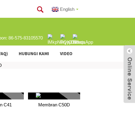
English
pon: 86-575-83105570
FAQ)
HUBUNGI KAMI
VIDEO
O
n C41
Membran C50D