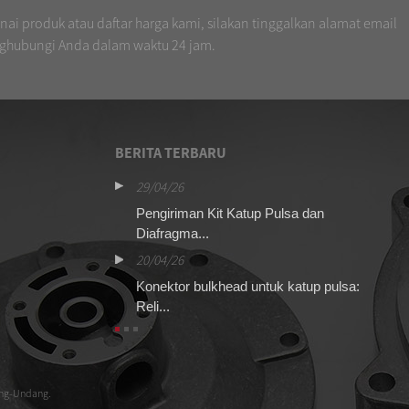
i produk atau daftar harga kami, silakan tinggalkan alamat email
ghubungi Anda dalam waktu 24 jam.
BERITA TERBARU
29/04/26
16
up pulsa ASCO
Pengiriman Kit Katup Pulsa dan
Ki
Diafragma...
be
20/04/26
13
Konektor bulkhead untuk katup pulsa:
Ki
Reli...
un
ang-Undang.