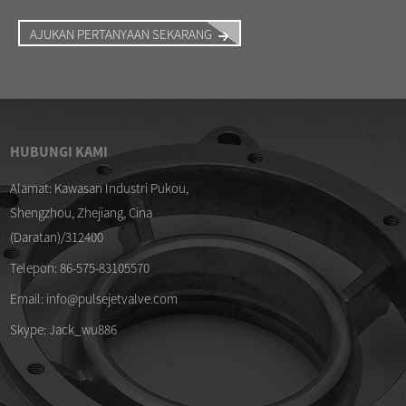
AJUKAN PERTANYAAN SEKARANG
HUBUNGI KAMI
/04/26
Tanggal 09/04/26
Alamat: Kawasan Industri Pukou,
Shengzhou, Zhejiang, Cina
t diafragma DMF-Z-40S yang
Membran untuk katup pul
rkualitas
SCG353A044
(Daratan)/312400
/04/26
Telepon: 86-575-83105570
t katup pulsa dan diafragma siap
Email: info@pulsejetvalve.com
tuk...
Skype: Jack_wu886