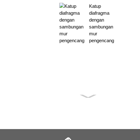
Katup
diafragma
dengan
sambungan
mur
pengencang
Katup pulsa
PENTAIR
RCAC45FS