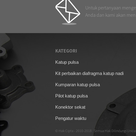
tipe flensa 1-
1/2 inci ...
Untuk pertanyaan mengena
Anda dan kami akan men
KATEGORI
Tanggal 09/04/26
Katup pulsa
Pengontrol
Membran untuk kat
katup pulsa
Kit perbaikan diafragma katup nadi
SCG353A044
DMK-3CS-6
Kumparan katup pulsa
untuk filter
baghouse
Pilot katup pulsa
Konektor sekat
Pengatur waktu
© Hak Cipta - 2010-2018 : Semua Hak Dilindungi Und