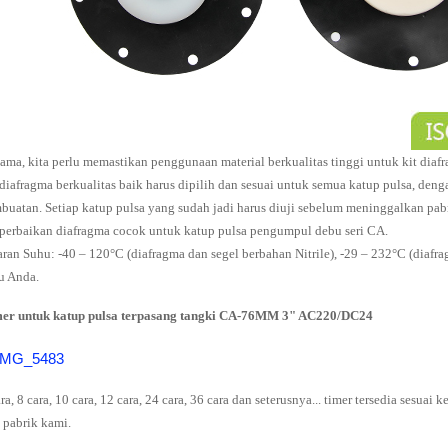
tama, kita perlu memastikan penggunaan material berkualitas tinggi untuk kit diafr
 diafragma berkualitas baik harus dipilih dan sesuai untuk semua katup pulsa, deng
buatan. Setiap katup pulsa yang sudah jadi harus diuji sebelum meninggalkan pab
 perbaikan diafragma cocok untuk katup pulsa pengumpul debu seri CA.
aran Suhu: -40 – 120°C (diafragma dan segel berbahan Nitrile), -29 – 232°C (diafr
u Anda.
er untuk katup pulsa terpasang tangki CA-76MM 3" AC220/DC24
ara, 8 cara, 10 cara, 12 cara, 24 cara, 36 cara dan seterusnya... timer tersedia sesua
i pabrik kami.