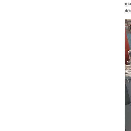
Katup pulsa
Kat
pilot jarak jauh
deb
G353A045
Konektor CA-
76T, RCA-76T
DC24V /
AC220V