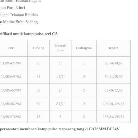
an Bodi: Paduan Logam
ran Port: 3 Inci
anan: Tekanan Rendah
u Media: Suhu Sedang
sifikasi untuk katup pulsa seri CA
Ukuran
Jenis
Lubang
Diafragma
KV/CV
Port
CA/RCA25MM
25
1"
1
26,24/30,62
CA/RCA45MM
45
1 1/2"
2
39,41/45,99
CA/RCA50MM
50
2"
2
62,09/72,46
CA/RCA62MM
62
2 1/2"
2
106,58/124,38
CA/RCA76MM
76
3
2
165,84/193,54
 perawatan/membran katup pulsa terpasang tangki CA76MM DC24V