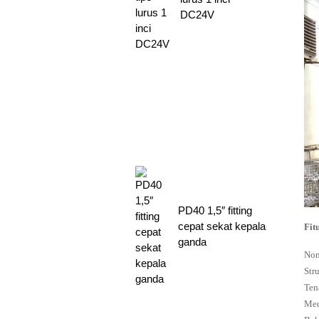
DC24V
PD40 1,5″ fitting
cepat sekat kepala
Fit
ganda
Nom
Str
Ten
Med