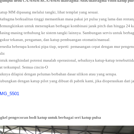
gumpul debu CA76MM RCA76MM diafragma NBR/diafragma viton katup pulsa
Katup MM dipasang melalui tangki, lihat templat yang sesuai.
Diafragma berkualitas tinggi memastikan masa pakai jet pulsa yang lama dan rentan
Memungkinkan untuk menerapkan berbagai kombinasi jarak pitch dan hingga 24 k
Masing-masing terhubung ke sistem tangki lainnya. Sambungan servis untuk berbagai 
gukur tekanan, pengaman, dan katup pembuangan otomatis/manual.
Tersedia beberapa koneksi pipa tiup, seperti: pemasangan cepat dengan mur pengen
lir.
Untuk menghindari potensi masalah operasional, sebaiknya katup-katup tersebut
tid
at terkumpul. Semua cincin-O
aiknya dilapisi dengan pelumas berbahan dasar silikon atau yang serupa.
Hubungkan dengan katup pilot yang dibuat di pabrik kami, jika dioperasikan dari ja
gkel pengecoran bodi katup untuk berbagai seri katup pulsa