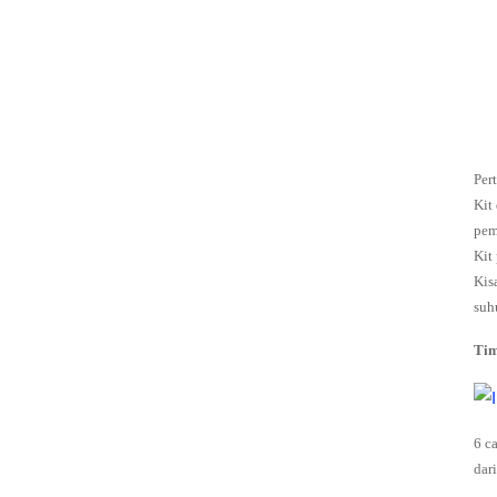
Konektor
Per
bulkhead kepala
Kit
tunggal PS40 1
pem
1/2
Kit
Kis
suh
Tim
6 c
dar