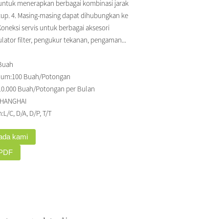
 untuk menerapkan berbagai kombinasi jarak
tup. 4. Masing-masing dapat dihubungkan ke
Koneksi servis untuk berbagai aksesori
lator filter, pengukur tekanan, pengaman...
 Buah
mum:
100 Buah/Potongan
10.000 Buah/Potongan per Bulan
SHANGHAI
:
L/C, D/A, D/P, T/T
pada kami
 PDF