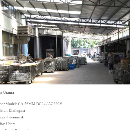
ur Utama
or Model: CA-76MM DC24 / AC220V
uktur: Diafragma
aga: Pneumatik
ia: Udara