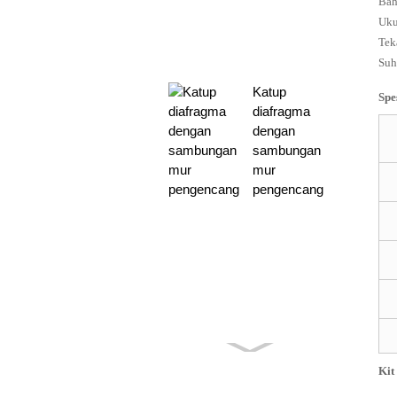
Bah
Uku
Tek
Suh
Katup
Spe
diafragma
dengan
sambungan
mur
pengencang
Kit