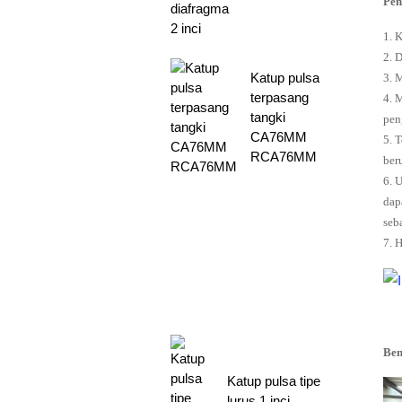
Pen
1. 
2. 
Katup pulsa
3. 
terpasang
4. 
tangki
pen
CA76MM
5. 
RCA76MM
beru
6. 
dap
seb
7. 
Ben
Katup pulsa tipe
lurus 1 inci