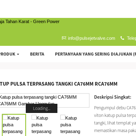
info@pulsejetvalve.com
Tele
PRODUK
BERITA
PERTANYAAN YANG SERING DIAJUKAN (
TUP PULSA TERPASANG TANGKI CA76MM RCA76MM
Deskripsi Singkat:
Pengumpul debu CA76
Loading...
viton katup pulsa terp
tangki, lihat templat ya
memastikan masa pakai