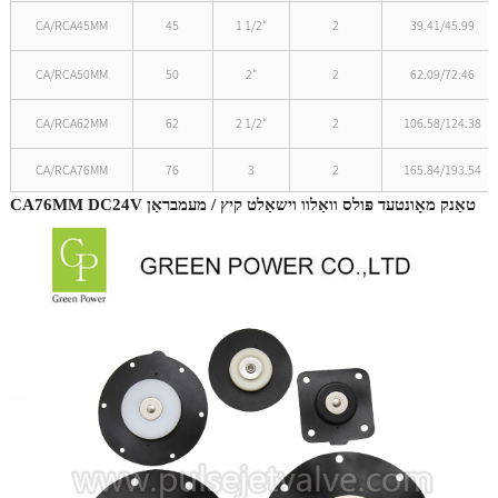
CA/RCA45MM
45
1 1/2"
2
39.41/45.99
CA/RCA50MM
50
2"
2
62.09/72.46
CA/RCA62MM
62
2 1/2"
2
106.58/124.38
CA/RCA76MM
76
3
2
165.84/193.54
CA76MM DC24V טאַנק מאָונטעד פּולס וואַלוו וישאַלט קיץ / מעמבראַן