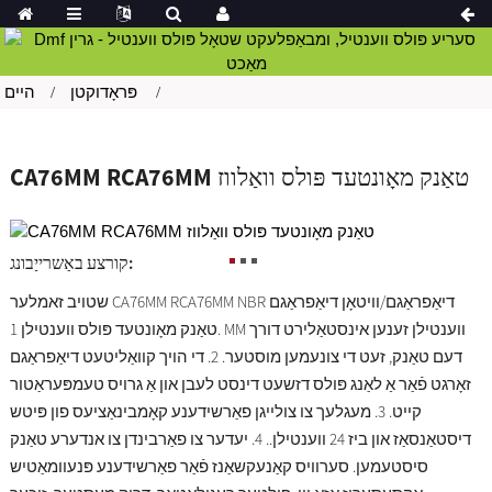
פּראָדוקטן
היים
CA76MM RCA76MM טאַנק מאָונטעד פּולס וואַלווז
קורצע באַשרייַבונג:
שטויב זאמלער CA76MM RCA76MM NBR דיאַפראַגם/וויטאָן דיאַפראַגם
טאַנק מאָונטעד פּולס ווענטילן 1. MM ווענטילן זענען אינסטאַלירט דורך
דעם טאַנק, זעט די צונעמען מוסטער. 2. די הויך קוואַליטעט דיאַפראַגם
זאָרגט פֿאַר אַ לאַנג פּולס דזשעט דינסט לעבן און אַ גרויס טעמפּעראַטור
קייט. 3. מעגלעך צו צולייגן פאַרשידענע קאָמבינאַציעס פון פּיטש
דיסטאַנסאַז און ביז 24 ווענטילן.. 4. יעדער צו פאַרבינדן צו אנדערע טאַנק
סיסטעמען. סערוויס קאַנעקשאַנז פֿאַר פאַרשידענע פּנעוומאַטיש