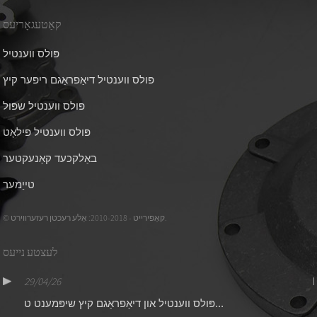
קאַטעגאָריעס
פּולס ווענטיל
פּולס ווענטיל דיאַפראַגם ריפּער קיץ
פּולס ווענטיל שפּול
פּולס ווענטיל פּילאָט
באַלקכעד קאַנעקטער
טייַמער
© קאַפּירייט - 2010-2018: אַלע רעכטן רעזערווירט.
לעצטע נייעס
29/04/26
פּולס ווענטיל און דיאַפראַגם קיץ שיפּמענט ט...