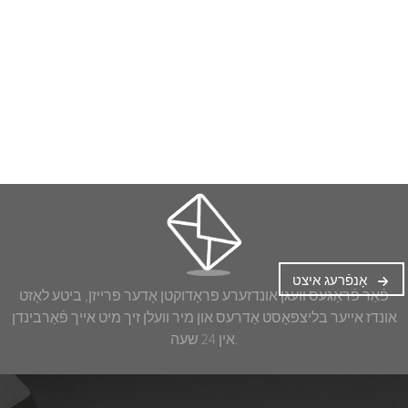
אָנפֿרעג איצט
פֿאַר פֿראַגעס וועגן אונדזערע פּראָדוקטן אָדער פּרייזן, ביטע לאָזט
אונדז אייער בליצפּאָסט אַדרעס און מיר וועלן זיך מיט אייך פֿאַרבינדן
אין 24 שעה.