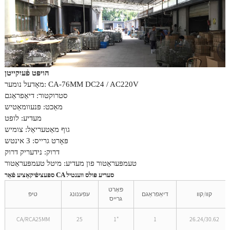
הויפּט פֿעיִקייטן
מאָדעל נומער: CA-76MM DC24 / AC220V
סטרוקטור: דיאַפראַגם
מאַכט: פּנעוומאַטיש
מעדיע: לופט
גוף מאַטעריאַל: צומיש
פּאָרט גרייס: 3 אינטש
דרוק: נידעריק דרוק
טעמפּעראַטור פון מעדיע: מיטל טעמפּעראַטור
ספּעציפֿיקאַציע פֿאַר CA סעריע פּולס ווענטיל
פּאָרט
קוו/קוו
דיאַפראַגם
עפענונג
טיפּ
גרייס
CA/RCA25MM
25
1"
1
26.24/30.62