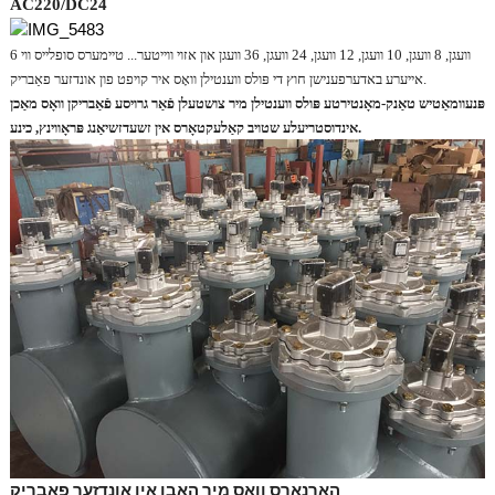
AC220/DC24
6 וועגן, 8 וועגן, 10 וועגן, 12 וועגן, 24 וועגן, 36 וועגן און אזוי ווייטער... טיימערס סופלייס ווי
אייערע באדערפענישן חוץ די פּולס ווענטילן וואָס איר קויפט פון אונדזער פאַבריק.
פּנעוומאַטיש טאַנק-מאָנטירטע פּולס ווענטילן מיר צושטעלן פֿאַר גרויסע פֿאַבריקן וואָס מאַכן
אינדוסטריעלע שטויב קאַלעקטאָרס אין זשעדזשיאַנג פּראָווינץ, כינע.
האָרנאָרס וואָס מיר האָבן אין אונדזער פאַבריק