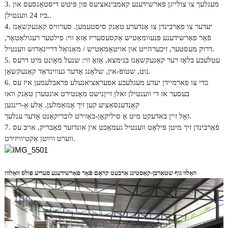
3. מעגלעך צו צולייגן פארשידענע קאמבינאציעס פון פּיטש דיסטאַנסעס און
ביז 24 ווענטילן..
4. יעדער צו פאַרבינדן צו אַנדערע טאַנק סיסטעמען. סערוויס קאַנעקשאַנז
פֿאַר פאַרשידענע פּנעוומאַטיש אַקסעסעריז אַזאַ ווי: פילטער רעגולאַטאָר,
דרוק מעסטער, זיכערהייט און אויטאָמאַטיש / מאַנואַל דריינאַדזש ווענטיל.
5. עטלעכע בלאָז רער קאַנעקשאַנז בנימצא, אַזאַ ווי: שנעל מאָונט מיט דרעס
נוט, שטופּ-אין, שלאַנג אָדער געווינדאַד קאַנעקשאַן.
6. כדי צו פארמיידן יעדע מעגלעכע אפעראציאנעלע פראבלעמען איז עס
בעסער אז די ווענטילן זאלן זיין
נישט מאָנטירט אונטערן טאַנק וואו
קאָנדענסאַציע קען זיך אָנזאַמלען. אַלע אָ-רינגען
זאָל זיין באדעקט מיט אַ סיליקאָן-באַזירט לובריקאַנט אָדער ענלעך.
7. פֿאַרבינדן זיך מיטן פּילאָט ווענטיל געמאַכט אין אונדזער פֿאַבריק, אויב עס
ווערט ווײַטן אַקטיוויזירט.
וואַלוו גוף שטאַרבן-קאַסטינג אַרבעט קראָם פֿאַר פאַרשידענע סעריע פּולס וואַלווז