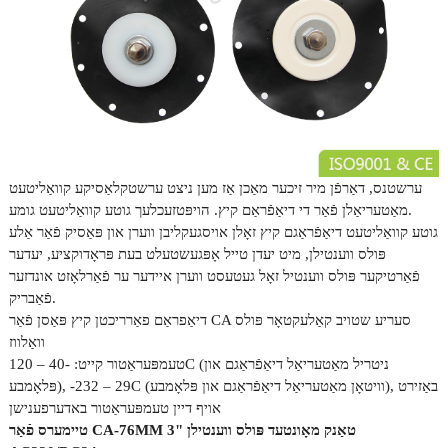
ערשטנס, דאַרפֿן מיר זיכער מאַכן אַז מען ניצט ערשטקלאַסיקע קוואַליטעט
מאַטעריאַלן פֿאַר די דיאַפֿראַם קיץ. הויפּטזעכלעך גוטע קוואַליטעט גומע.
גוטע קוואַליטעט דיאַפֿראַגם קיץ זאָלן אויסגעקליבן ווערן און פּאַסיק פֿאַר אַלע
פּולס ווענטילן, מיט יעדן טייל אָפּגעשטעלט בעת פּראָדוקציע, יעדער
פֿאַרטיקער פּולס ווענטיל זאָל געטעסט ווערן איידער ער פֿאַרלאָזט אונדזער
פֿאַבריק.
דיאַפראַם פאַרריכטן קיץ פּאַסן פֿאַר CA סעריע שטויב קאַלעקטאָר פּולס
וואַלווז
טעמפּעראַטור קייט: -40 – 120C (ניטריל מאַטעריאַל דיאַפֿראַגם און
פּלאָמבע), -29 – 232C (וויטאָן מאַטעריאַל דיאַפֿראַגם און פּלאָמבע), באַזירט
אויף דיין טעמפּעראַטור באדערפענישן
טיימערס פֿאַר CA-76MM 3" טאַנק מאָונטעד פּולס ווענטילן