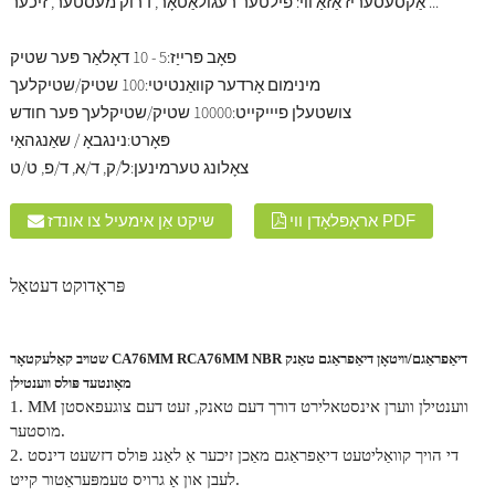
אַקסעסעריז אַזאַ ווי: פילטער רעגולאַטאָר, דרוק מעסטער, זיכער ...
פאָב פּרייַז:
5 - 10 דאָלאַר פּער שטיק
מינימום אָרדער קוואַנטיטי:
100 שטיק/שטיקלעך
צושטעלן פיייקייט:
10000 שטיק/שטיקלעך פּער חודש
פּאָרט:
נינגבאָ / שאַנגהאַי
צאָלונג טערמינען:
ל/ק, ד/א, ד/פ, ט/ט
אראָפּלאָדן ווי PDF
שיקט אַן אימעיל צו אונדז
פּראָדוקט דעטאַל
שטויב קאַלעקטאָר CA76MM RCA76MM NBR דיאַפראַגם/וויטאָן דיאַפראַגם טאַנק
מאָונטעד פּולס ווענטילן
1. MM ווענטילן ווערן אינסטאלירט דורך דעם טאנק, זעט דעם צוגעפאסטן
מוסטער.
2. די הויך קוואַליטעט דיאַפראַגם מאַכן זיכער אַ לאַנג פּולס דזשעט דינסט
לעבן און אַ גרויס טעמפּעראַטור קייט.