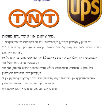
מיר צוזאָגן און אונדזערע מעלות:
1. מיר זענען אַ פאַבריק פאַכמאַן פֿאַר פּולס ווענטיל און דיאַפֿראַם קיץ פּראָדוקציע.
2. לאַנגע סערוויס לעבן. וואָראַנטי: אַלע פּולס ווענטיל פון אונדזער פאַבריק מאַכן זיכער 1.5
יאָר סערוויס לעבן,
אַלע ווענטילן און דיאַפֿראַגם קיץ מיט באַזישע 1.5 יאָר וואָראַנטי, אויב דער אַרטיקל איז
דעפעקטיוו אין 1.5 יאָר, וועלן מיר
צושטעלן אַן אויסטויש אָן עקסטרע צאָלונג (אַרייַנגערעכנט שיפּינג אָפּצאָל) נאָך מיר
באַקומען די דעפעקטיווע פּראָדוקטן.
3. אונדזער פארקויף און טעכנישע מאַנשאַפֿט געבן שטענדיק פאַכמאַן פֿאָרשלאָגן אין
ערשטער מאָל ווען אונדזער קאַסטאַמערז האָבן
יעדע פראגע וועגן אונדזערע פראדוקטן און סערוויס.