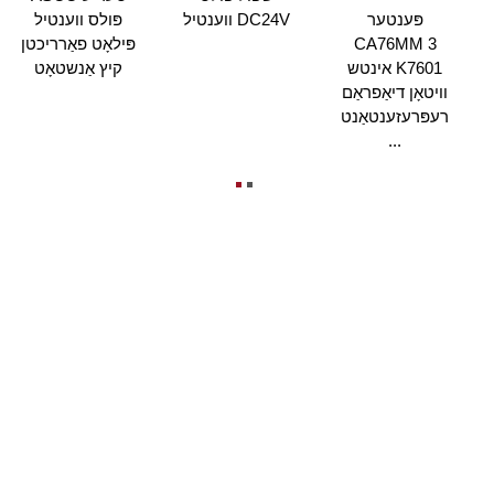
פּענטער
ווענטיל DC24V
פּולס ווענטיל
CA76MM 3
פּילאָט פאַרריכטן
אינטש K7601
קיץ אַנשטאָט
וויטאָן דיאַפראַם
רעפּרעזענטאַנט
...