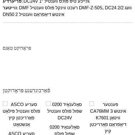
פריערדיג:
DC24V 1″ גלייכע טיפ פּולס ווענטיל
ווייטער:
DMF רעכט ווינקל פּולס ווענטיל DMF-Z-50S, DC24 2/2 וועג
DN50 2 אינטש דיאַפראַם ווענטיל
פּראָדוקט טאַגס
פֿאַרבונדענע פּראָדוקטן
0200 סאָלענאָיד
שפּול פּולס
ASCO סעריע