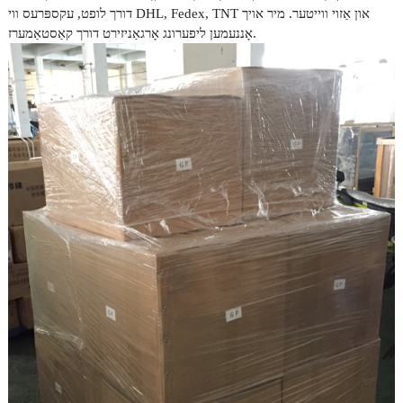
דורך לופט, עקספּרעס ווי DHL, Fedex, TNT און אַזוי ווייטער. מיר אויך
אָננעמען ליפערונג אָרגאַניזירט דורך קאַסטאַמערז.