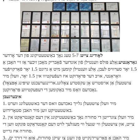
:
לאָודינג צייט
5-7 טעג נאָך באַשטעטיקונג פון דער אָרדער
גאַראַנטיע:
אַלע פּולס ווענטילן פֿון אונדזער פֿאַבריק מאַכן זיכער אַז זיי האָבן אַ
1.5 יאָר סערוויס לעבן, אַלע ווענטילן קומען מיט אַ גרונט 1.5 יאָר פֿאַרקויפֿער
וואָראַנטי, אויב דער פּראָדוקט איז דעפֿעקטיוו אין 1.5 יאָר, וועלן מיר
צושטעלן אַן אויסטויש אָן עקסטרע צאָלונג.
אריינגערעכנט שיפּינג אָפּצאָל)
נאָכדעם וואָס מיר באַקומען די דעפעקטיווע פּראָדוקטן.
איבערגעבן
1. מיר וועלן צושטעלן גלייך נאכדעם וואס דער באשטעלונג ווערט
באשטעטיקט ווען מיר האבן סטאָרידזש.
2. מיר וועלן צוגרייטן די סחורה נאָך באַשטעטיקונג אין דעם קאָנטראַקט אין
צייט, און צושטעלן ווי שנעל ווי מעגלעך לויט דעם קאָנטראַקט פּונקט ווען די
סחורה איז גרייט.
3. מיר האָבן אַ פאַרשיידנקייט פון וועגן צו שיקן סחורות, אַזאַ ווי דורך ים,