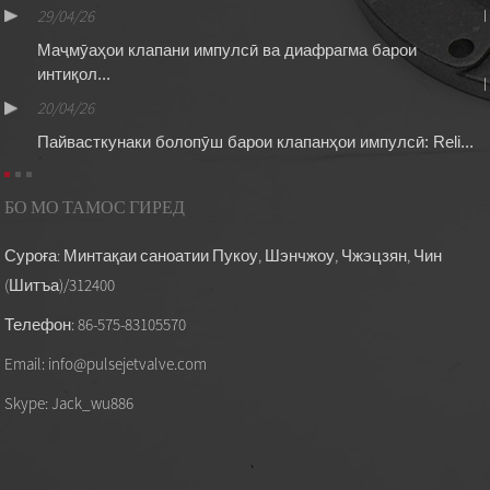
29/04/26
Маҷмӯаҳои клапани импулсӣ ва диафрагма барои
интиқол...
20/04/26
Пайвасткунаки болопӯш барои клапанҳои импулсӣ: Reli...
БО МО ТАМОС ГИРЕД
Суроға: Минтақаи саноатии Пукоу, Шэнчжоу, Чжэцзян, Чин
(Шитъа)/312400
Телефон: 86-575-83105570
Email: info@pulsejetvalve.com
Skype: Jack_wu886