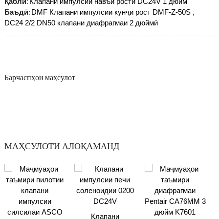
Қаблӣ:
Клапани импулсии навъи рости DC24V 1 дюйм
Баъдӣ:
DMF Клапани импулсии кунҷи рост DMF-Z-50S ,
DC24 2/2 DN50 клапани диафрагмаи 2 дюймӣ
Барчаспҳои маҳсулот
МАҲСУЛОТИ АЛОҚАМАНД
Клапани