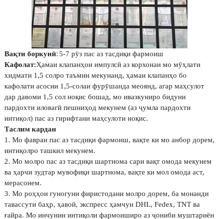
:
Вақти боркунӣ
5-7 рӯз пас аз тасдиқи фармоиш
Кафолат:
Ҳамаи клапанҳои импулсӣ аз корхонаи мо мӯҳлати
хидмати 1,5 солро таъмин мекунанд, ҳамаи клапанҳо бо
кафолати асосии 1,5-солаи фурӯшанда меоянд, агар маҳсулот
дар давоми 1,5 сол ноқис бошад, мо ивазкуниро бидуни
пардохти иловагӣ пешниҳод мекунем (
аз ҷумла пардохти
интиқол) пас аз гирифтани маҳсулоти ноқис.
Таслим кардан
1. Мо фавран пас аз тасдиқи фармоиш, вақте ки мо анбор дорем,
интиқолро ташкил мекунем.
2. Мо молро пас аз тасдиқи шартнома сари вақт омода мекунем
ва ҳарчи зудтар мувофиқи шартнома, вақте ки мол омода аст,
мерасонем.
3. Мо роҳҳои гуногуни фиристодани молро дорем, ба монанди
тавассути баҳр, ҳавоӣ, экспресс ҳамчун DHL, Fedex, TNT ва
ғайра. Мо инчунин интиқоли фармоиширо аз ҷониби муштариён