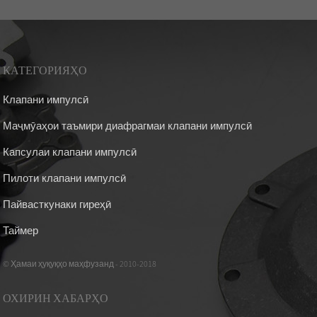
КАТЕГОРИЯҲО
Клапани импулсӣ
Маҷмӯаҳои таъмири диафрагмаи клапани импулсӣ
Капсулаи клапани импулсӣ
Пилоти клапани импулсӣ
Пайвасткунаки гиреҳӣ
Таймер
© Ҳамаи ҳуқуқҳо маҳфузанд - 2010-2018
ОХИРИН ХАБАРҲО