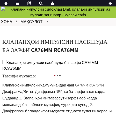
ХОНА
МАҲСУЛОТ
КЛАПАНҲОИ ИМПУЛСИИ НАСБШУДА
БА ЗАРФИ CA76MM RCA76MM
Тавсифи мухтасар:
Клапанҳои импулсии ҷамъкунандаи чанг CA76MM RCA76MM
Диафрагма/Витон Диафрагма NBR, ки ба зарфи васл карда
шудаанд 1. Клапанҳои MM тавассути зарф насб карда
мешаванд, ба шаблони мувофиқ муроҷиат кунед. 2.
Диафрагмаи баландсифат мӯҳлати хидмати тӯлонии ҷараёни