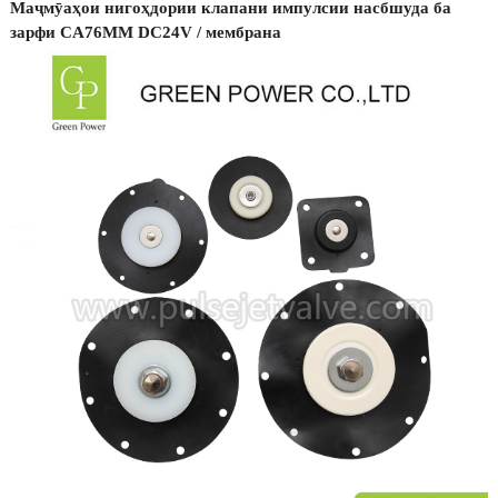
Маҷмӯаҳои нигоҳдории клапани импулсии насбшуда ба
зарфи CA76MM DC24V / мембрана