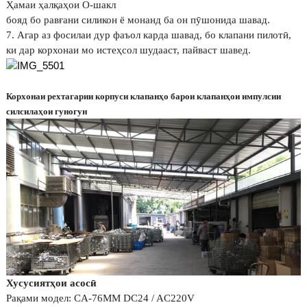
Ҳамаи ҳалқаҳои O-шакл
бояд бо равғани силикон ё монанд ба он пӯшонида шавад.
7. Агар аз фосилаи дур фаъол карда шавад, бо клапани пилотӣ,
ки дар корхонаи мо истеҳсол шудааст, пайваст шавед.
Корхонаи рехтагарии корпуси клапанҳо барои клапанҳои импулсии
силсилаҳои гуногун
Хусусиятҳои асосӣ
Рақами модел: CA-76MM DC24 / AC220V