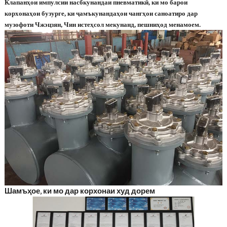
Клапанҳои импулсии насбкунандаи пневматикӣ, ки мо барои
корхонаҳои бузурге, ки ҷамъкунандаҳои чангҳои саноатиро дар
музофоти Чжэцзян, Чин истеҳсол мекунанд, пешниҳод менамоем.
Шамъҳое, ки мо дар корхонаи худ дорем