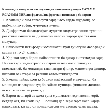
Клапанҳои импулсии васлкунандаи чангҷамъкунанда CA76MM
RCA76MM NBR диафрагма/диафрагмаи витинадор ба зарфи
1. Клапанҳои MM тавассути зарф насб карда шудаанд, ба
шаблони мувофиқ муроҷиат кунед.
2. Диафрагмаи баландсифат мӯҳлати хидматрасонии тӯлонии
реактиви импулсӣ ва диапазони калони ҳароратро таъмин
мекунад.
3. Имконияти истифодаи комбинатсияҳои гуногуни масофаҳои
қадам ва то 24 клапан.
4. Ҳар яки онҳо барои пайвастшавӣ ба дигар системаҳои зарф.
Пайвастҳои хидматрасонӣ барои лавозимоти гуногуни
пневматикӣ, ба монанди: танзимгари филтр, манометри фишор,
клапани бехатарӣ ва резиши автоматикӣ/дастӣ.
5. Якчанд пайвастҳои қубурҳои нафаскашӣ мавҷуданд, ба
монанди: васлкунии зуд бо гайкаи пӯшида, фишанги дохилӣ,
шланг ё пайвасти риштадор.
6. Барои пешгирӣ аз ҳама гуна мушкилоти эҳтимолии корӣ,
беҳтар аст, ки клапанҳо ... бошанд.
дар зери зарф насб карда
нашудааст, ки дар он конденсатсия метавонад ҷамъ шавад.