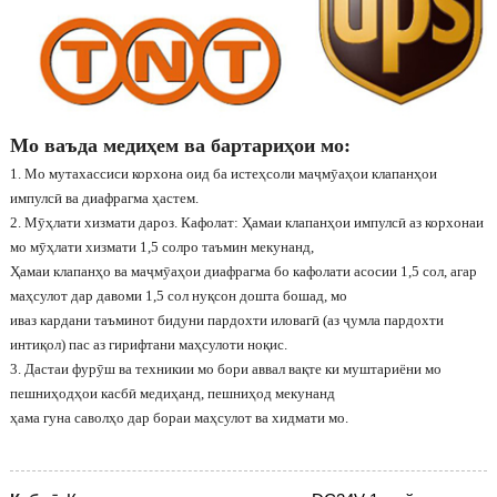
Мо ваъда медиҳем ва бартариҳои мо:
1. Мо мутахассиси корхона оид ба истеҳсоли маҷмӯаҳои клапанҳои
импулсӣ ва диафрагма ҳастем.
2. Мӯҳлати хизмати дароз. Кафолат: Ҳамаи клапанҳои импулсӣ аз корхонаи
мо мӯҳлати хизмати 1,5 солро таъмин мекунанд,
Ҳамаи клапанҳо ва маҷмӯаҳои диафрагма бо кафолати асосии 1,5 сол, агар
маҳсулот дар давоми 1,5 сол нуқсон дошта бошад, мо
иваз кардани таъминот бидуни пардохти иловагӣ (аз ҷумла пардохти
интиқол) пас аз гирифтани маҳсулоти ноқис.
3. Дастаи фурӯш ва техникии мо бори аввал вақте ки муштариёни мо
пешниҳодҳои касбӣ медиҳанд, пешниҳод мекунанд
ҳама гуна саволҳо дар бораи маҳсулот ва хидмати мо.