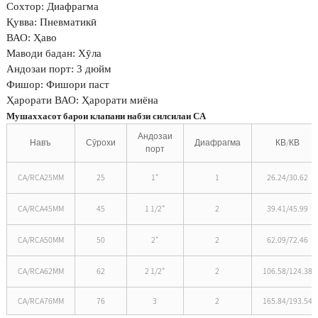
Сохтор: Диафрагма
Қувва: Пневматикӣ
ВАО: Ҳаво
Маводи бадан: Хӯла
Андозаи порт: 3 дюйм
Фишор: Фишори паст
Ҳарорати ВАО: Ҳарорати миёна
Мушаххасот барои клапани набзи силсилаи CA
Андозаи
Навъ
Сӯрохи
Диафрагма
КВ/КВ
порт
CA/RCA25MM
25
1"
1
26.24/30.62
CA/RCA45MM
45
1 1/2"
2
39.41/45.99
CA/RCA50MM
50
2"
2
62.09/72.46
CA/RCA62MM
62
2 1/2"
2
106.58/124.38
CA/RCA76MM
76
3
2
165.84/193.54