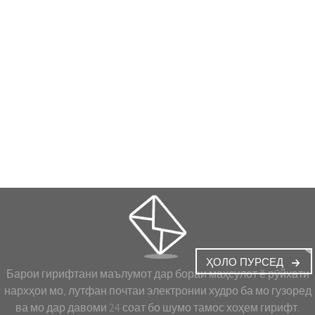
ҲОЛО ПУРСЕД
Барои гирифтани маълумот дар бораи маҳсулот ё рӯйхати
нархҳои мо, лутфан почтаи электронии худро ба мо гузоред
ва мо дар давоми 24 соат бо шумо тамос хоҳем гирифт.