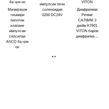
импулсии печи
Маҷмӯаҳои
соленоидии
Диафрагмаи
таъмири
0200 DC24V
Pentair
пилотии
CA76MM 3
клапани
дюйм K7601
импулсии
VITON барои
силсилаи
диафрагма ...
ASCO ба ҷои
он