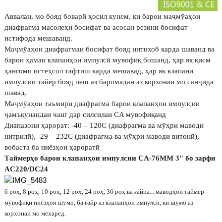
Аввалан, мо бояд боварӣ ҳосил кунем, ки барои маҷмӯаҳои
диафрагма масолеҳи босифат ва асосан резини босифат
истифода мешаванд.
Маҷмӯаҳои диафрагмаи босифат бояд интихоб карда шаванд ва
барои ҳамаи клапанҳои импулсӣ мувофиқ бошанд, ҳар як қисм
ҳангоми истеҳсол тафтиш карда мешавад, ҳар як клапани
импулсии тайёр бояд пеш аз баромадан аз корхонаи мо санҷида
шавад.
Маҷмӯаҳои таъмири диафрагма барои клапанҳои импулсии
ҷамъкунандаи чанг дар силсилаи CA мувофиқанд
Диапазони ҳарорат: -40 – 120C (диафрагма ва мӯҳри маводи
нитрилӣ), -29 – 232C (диафрагма ва мӯҳри маводи витонӣ),
вобаста ба ниёзҳои ҳароратӣ
Таймерҳо барои клапанҳои импулсии CA-76MM 3" бо зарфи
AC220/DC24
6 роҳ, 8 роҳ, 10 роҳ, 12 роҳ, 24 роҳ, 36 роҳ ва ғайра... маводҳои таймер
мувофиқи ниёзҳои шумо, ба ғайр аз клапанҳои импулсӣ, ки шумо аз
корхонаи мо мехаред.