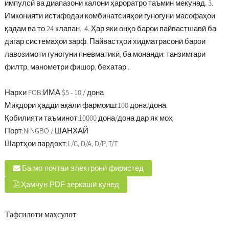
импулсӣ ва диапазони калони ҳароратро таъмин мекунад. 3.
Имконияти истифодаи комбинатсияҳои гуногуни масофаҳои
қадам ва то 24 клапан.. 4. Ҳар яки онҳо барои пайвастшавӣ ба
дигар системаҳои зарф. Пайвастҳои хидматрасонӣ барои
лавозимоти гуногуни пневматикӣ, ба монанди: танзимгари
филтр, манометри фишор, бехатар...
Нархи FOB:
ИМА $5 - 10 / дона
Миқдори ҳадди ақали фармоиш:
100 дона/дона
Қобилияти таъминот:
10000 дона/дона дар як моҳ
Порт:
NINGBO / ШАНХАЙ
Шартҳои пардохт:
L/C, D/A, D/P, T/T
Ба мо почтаи электронӣ фиристед
Ҳамчун PDF зеркашӣ кунед
Тафсилоти маҳсулот