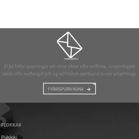
Ef þú hefur spurningar um vörur okkar eða verðlista, vinsamlegast
skildu eftir netfangið þitt og við höfum samband innan sólarhrings.
FYRIRSPURN NÚNA
FLOKKAR
Púlsloki