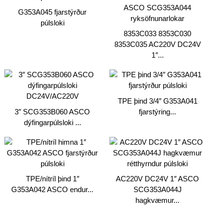
G353A045 fjarstýrður
púlsloki
8353C033 8353C030
8353C035 AC220V DC24V
1″...
TPE þind 3/4″ G353A041
3″ SCG353B060 ASCO
fjarstýring...
dýfingarpúlsloki ...
TPE/nítríl þind 1″
AC220V DC24V 1″ ASCO
G353A042 ASCO endur...
SCG353A044J
hagkvæmur...