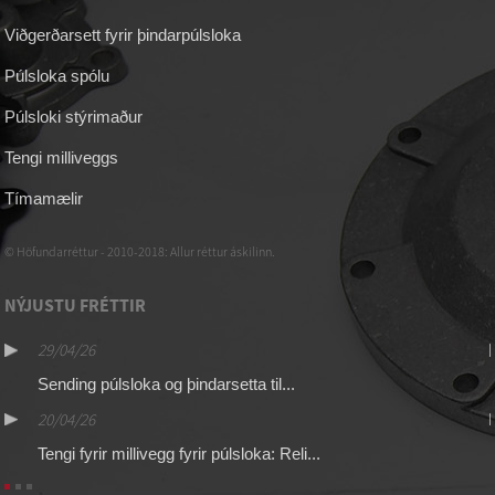
Viðgerðarsett fyrir þindarpúlsloka
Púlsloka spólu
Púlsloki stýrimaður
Tengi milliveggs
Tímamælir
© Höfundarréttur - 2010-2018: Allur réttur áskilinn.
NÝJUSTU FRÉTTIR
29/04/26
Sending púlsloka og þindarsetta til...
20/04/26
Tengi fyrir millivegg fyrir púlsloka: Reli...