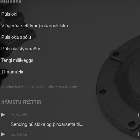
FLOKKAR
Púlsloki
Viðgerðarsett fyrir þindarpúlsloka
Púlsloka spólu
Púlsloki stýrimaður
Tengi milliveggs
Tímamælir
© Höfundarréttur - 2010-2018: Allur réttur áskilinn.
NÝJUSTU FRÉTTIR
29/04/26
Sending púlsloka og þindarsetta til...
20/04/26