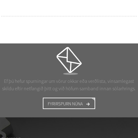
Ef þú hefur spurningar um vörur okkar eða verðlista, vinsamlegast
skildu eftir netfangið þitt og við höfum samband innan sólarhrings.
FYRIRSPURN NÚNA