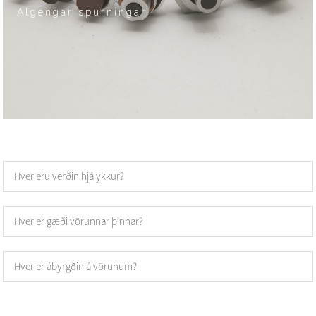
Algengar spurningar
Hver eru verðin hjá ykkur?
Hver er gæði vörunnar þinnar?
Hver er ábyrgðin á vörunum?