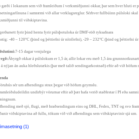
 gæði í lokanum sem við framleiðum í verksmiðjunni okkar, þar sem hver hluti er pró
setningarlínuna í samræmi við allar verklagsreglur. Sérhver fullbúinn púlsloki skal
ksmiðjunni til viðskiptavina.
gerðarsett fyrir þind henta fyrir púlsþotuloka úr DMF-röð ryksafnara
stig: -40 – 120°C (þind og þéttiefni úr nítrílefni), -29 – 232°C (þind og þéttiefni úr
ðslutími:
7-15 dagar venjulega
rgð:
Ábyrgð okkar á púlslokum er 1,5 ár, allir lokar eru með 1,5 ára grunnnotkunar
 á nýjan án auka hleðslutækis (þar með talið sendingarkostnað) eftir að við höfum 
enda
Vöruhús sér um afhendingu strax þegar við höfum geymslu.
Framleiðsludeildin undirbýr vörurnar eftir að þær hafa verið staðfestar í PI eða sam
ningnum.
Afhending með sjó, flugi, með hraðsendingum eins og DHL, Fedex, TNT og svo fram
ðanir viðskiptavina að fullu, tökum við við afhendingu sem viðskiptavinir sjá um.