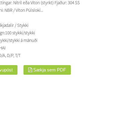
ngar: Nítríl eða Viton (styrkt) Fjaður: 304 SS
i: NBR / Viton Púlsloki...
kjadalir / Stykki
gn:
100 stykki/stykki
tykki/stykki á mánuði
HAI
D/A, D/P, T/T
lvupóst
Sækja sem PDF