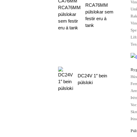
Vin
RCA76MM
Umh
púlslokar sem
Rak
festir eru á
Vin
tank
Spe
Líf
Ten
Byg
DC24V 1″ bein
Hús
púlsloki
Fer
Arm
Þétt
Vor
Skr
Þin
Púl