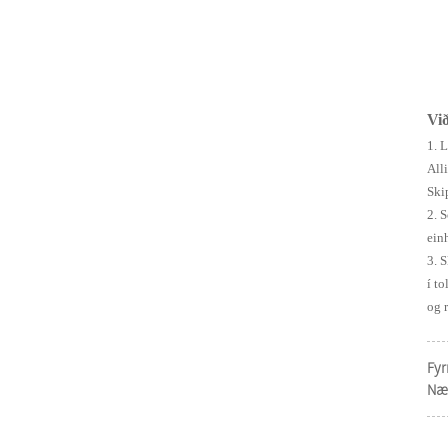
Vi
1. 
All
Ski
2. 
ein
3. S
í t
og 
Fyrr
Næs