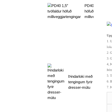
PD40 1,5″ tvöfal
höfuð
milliveggjartengi
Upp
1. U
lok
2. 
3. 
4, 
Þét
5. 
Þindarloki með
6. 
tengingum fyrir
7. Þ
dresser-mútu