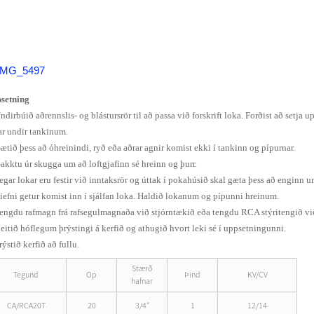
dur
ngar
setning
ndirbúið aðrennslis- og blástursrör til að passa við forskrift loka. Forðist að setja u
ar undir tankinum.
Gætið þess að óhreinindi, ryð eða aðrar agnir komist ekki í tankinn og pípurnar.
Gakktu úr skugga um að loftgjafinn sé hreinn og þurr.
Þegar lokar eru festir við inntaksrör og úttak í pokahúsið skal gæta þess að enginn um
tiefni getur komist inn í sjálfan loka. Haldið lokanum og pípunni hreinum.
Tengdu rafmagn frá rafsegulmagnaða við stjórntækið eða tengdu RCA stýritengið vi
Beitið hóflegum þrýstingi á kerfið og athugið hvort leki sé í uppsetningunni.
rýstið kerfið að fullu.
Stærð
Tegund
Op
Þind
KV/CV
hafnar
CA/RCA20T
20
3/4"
1
12/14