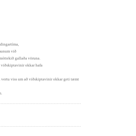
ndingartíma,
, munum við
 móttekið gallaða vöruna.
r viðskiptavinir okkar hafa
r, vertu viss um að viðskiptavinir okkar geti tæmt
m.