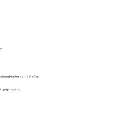
pp
framþráður sé til staðar.
ð stýrilokann.