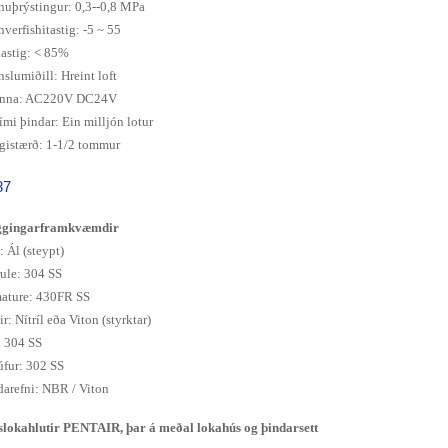
nuþrýstingur: 0,3--0,8 MPa
verfishitastig: -5 ~ 55
astig: < 85%
nslumiðill: Hreint loft
nna: AC220V DC24V
tími þindar: Ein milljón lotur
gistærð: 1-1/2 tommur
gingarframkvæmdir
: Ál (steypt)
rule: 304 SS
ature: 430FR SS
ir: Nítríl eða Viton (styrktar)
: 304 SS
úfur: 302 SS
darefni: NBR / Viton
slokahlutir PENTAIR, þar á meðal lokahús og þindarsett