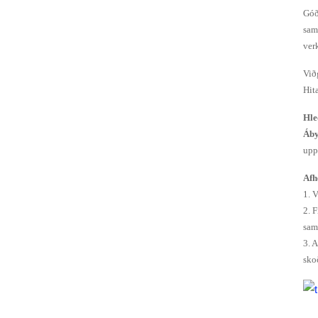
Góð
sam
ver
Við
Hita
CA-76T,
Hle
RCA-76T
Áby
DC24V /
upp
AC220V
Afh
DIN43650A
tengi 0...
1. 
2. 
sam
3. 
sko