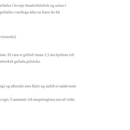
faður í hverju framleiðsluferli og settur í
 prófaður vandlega áður en hann fer frá
 vitonefni)
tíma. Ef vara er gölluð innan 1,5 ára bjóðum við
móttekið gallaða púlsloka.
ningi og afhendir eins fljótt og auðið er samkvæmt
vegis. Í samræmi við meginregluna um að virða