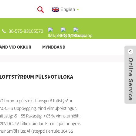
English
86-575-83105570
AND VIÐ OKKUR
MYNDBAND
A LOFTSTÝRÐUM PÚLSÞOTULOKA
 tommu púlsloki, flansgerð loftstýrður
CAC45FS Uppbygging: Þind Vinnuþrýstingur:
tastig: -5 ~ 55 Rakastig: < 85 % Vinnslumiðill:
20V DC24V Líftími þindar: Ein milljón hringrás
ur Smíði Hús: Ál (steypt) Ferrule: 304 SS