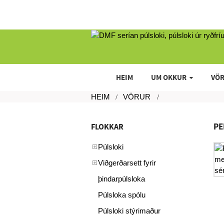
HEIM
UM OKKUR
VÖ
HEIM
VÖRUR
PE
FLOKKAR
Púlsloki
Viðgerðarsett fyrir
þindarpúlsloka
Púlsloka spólu
Púlsloki stýrimaður