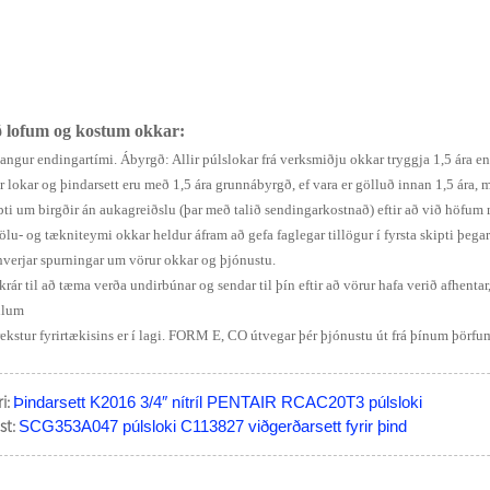
ð lofum og kostum okkar:
Langur endingartími. Ábyrgð: Allir púlslokar frá verksmiðju okkar tryggja 1,5 ára e
ir lokar og þindarsett eru með 1,5 ára grunnábyrgð, ef vara er gölluð innan 1,5 ára
pti um birgðir án aukagreiðslu (þar með talið sendingarkostnað) eftir að við höfum
Sölu- og tækniteymi okkar heldur áfram að gefa faglegar tillögur í fyrsta skipti þega
hverjar spurningar um vörur okkar og þjónustu.
krár til að tæma verða undirbúnar og sendar til þín eftir að vörur hafa verið afhenta
ollum
rekstur fyrirtækisins er í lagi. FORM E, CO útvegar þér þjónustu út frá þínum þörfu
i:
Þindarsett K2016 3/4″ nítríl PENTAIR RCAC20T3 púlsloki
t:
SCG353A047 púlsloki C113827 viðgerðarsett fyrir þind