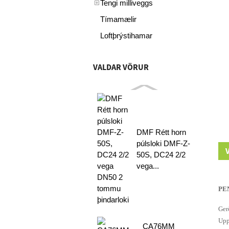
Tengi milliveggs
Tímamælir
Loftþrýstihamar
VALDAR VÖRUR
DMF Rétt horn
púlsloki DMF-Z-
50S, DC24 2/2
vega...
PEN
Ger
Upp
CA76MM