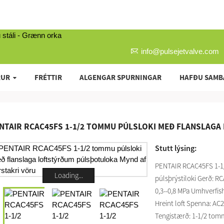
info@pulsejetvalve.com
RUR
FRÉTTIR
ALGENGAR SPURNINGAR
HAFÐU SAMB
NTAIR RCAC45FS 1-1/2 TOMMU PÚLSLOKI MEÐ FLANSLAG
Stutt lýsing:
PENTAIR RCAC45FS 1-1/2
Loading...
púlsþrýstiloki Gerð: R
0,3--0,8 MPa Umhverfishi
Hreint loft Spenna: AC2
Tengistærð: 1-1/2 tomm