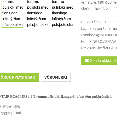
Armature: 430FR SS Þétti
Skrúfur: 302 SS Þind Efn
FOB verð:
5 - 10 Bandarí
Lágmarks pöntunarma
Framboðsgeta:
10000 s
Höfn:
NINGBO / SHANG
Greiðsluskilmálar:
L/C, 
Senda okkur tö
VÖRUUPPLÝSINGAR
VÖRUMERKI
TAIR RCAC45FS 1-1/2 tommu púlsloki, flansgerð loftstýrður púlsþrýstiloki
ð: RCAC45FS
bygging: Þind