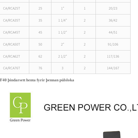
CA/RCA25T
25
1"
1
20/23
CA/RCA35T
35
1 1/4"
2
36/42
CA/RCA45T
45
1 1/2"
2
44/51
CA/RCA50T
50
2"
2
91/106
CA/RCA62T
62
2 1/2"
2
117/136
CA/RCA76T
76
3
2
144/167
40 þindarsett henta fyrir þennan púlsloka