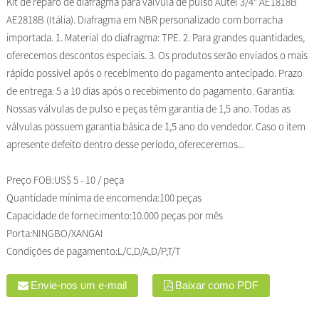
Kit de reparo de diafragma para válvula de pulso Autel 3/4" AE1818B
AE2818B (Itália). Diafragma em NBR personalizado com borracha
importada. 1. Material do diafragma: TPE. 2. Para grandes quantidades,
oferecemos descontos especiais. 3. Os produtos serão enviados o mais
rápido possível após o recebimento do pagamento antecipado. Prazo
de entrega: 5 a 10 dias após o recebimento do pagamento. Garantia:
Nossas válvulas de pulso e peças têm garantia de 1,5 ano. Todas as
válvulas possuem garantia básica de 1,5 ano do vendedor. Caso o item
apresente defeito dentro desse período, ofereceremos...
Preço FOB:
US$ 5 - 10 / peça
Quantidade mínima de encomenda:
100 peças
Capacidade de fornecimento:
10.000 peças por mês
Porta:
NINGBO/XANGAI
Condições de pagamento:
L/C,D/A,D/P,T/T
Envie-nos um e-mail
Baixar como PDF