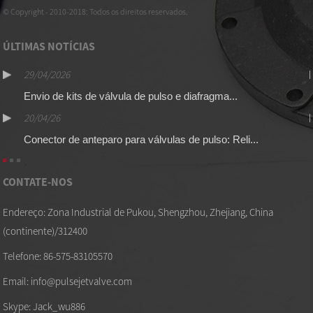
© Copyright - 2010-2018: Todos os direitos reservados.
ÚLTIMAS NOTÍCIAS
29/04/2026
Envio de kits de válvula de pulso e diafragma...
20/04/26
Conector de anteparo para válvulas de pulso: Reli...
CONTATE-NOS
Endereço: Zona Industrial de Pukou, Shengzhou, Zhejiang, China
(continente)/312400
Telefone: 86-575-83105570
Email: info@pulsejetvalve.com
Skype: Jack_wu886