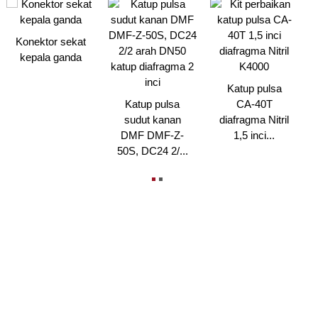
Konektor sekat
kepala ganda
Katup pulsa
Katup pulsa
CA-40T
sudut kanan
diafragma Nitril
DMF DMF-Z-
1,5 inci...
50S, DC24 2/...