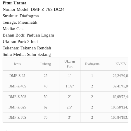
Fitur Utama
Nomor Model: DMF-Z-76S DC24
Struktur: Diafragma
Tenaga: Pneumatik
Media: Gas
Bahan Bodi: Paduan Logam
Ukuran Port: 3 Inci
Tekanan: Tekanan Rendah
Suhu Media: Suhu Sedang
Ukuran
Jenis
Lubang
Diafragma
KV/CV
Port
DMF-Z-25
25
1"
1
26,24/30,62
DMF-Z-40S
40
1 1/2"
2
39,41/45,99
DMF-Z-50S
50
2"
2
62,09/72,46
DMF-Z-62S
62
2,5"
2
106,58/124,3
DMF-Z-76S
76
3"
2
165,84/193,5