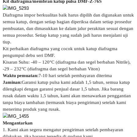
Kit diafragma/membran katup pulsa DMF-Z-76S
Diafragma impor berkualitas baik harus dipilih dan digunakan untuk
semua katup, dengan setiap bagian diperiksa dalam setiap prosedur
pembuatan, dan dimasukkan ke dalam jalur perakitan sesuai dengan
semua prosedur. Setiap katup yang sudah jadi harus menjalani uji
tiup.
Kit perbaikan diafragma yang cocok untuk katup diafragma
pengumpul debu seri DMF.
Kisaran Suhu: -40 – 120°C (diafragma dan segel berbahan Nitrile),
-29 – 232°C (diafragma dan segel berbahan Viton)
Waktu pemuatan:
7-10 hari setelah pembayaran diterima
Jaminan:
Garansi katup pulsa kami adalah 1,5 tahun, semua katup
dilengkapi dengan garansi penjual dasar 1,5 tahun. Jika barang
rusak dalam waktu 1,5 tahun, kami akan menawarkan penggantian
tanpa biaya tambahan (termasuk biaya pengiriman) setelah kami
menerima produk yang rusak.
Mengantarkan
1. Kami akan segera mengatur pengiriman setelah pembayaran
dilakukan, jika barang tersedia di gudang kami.