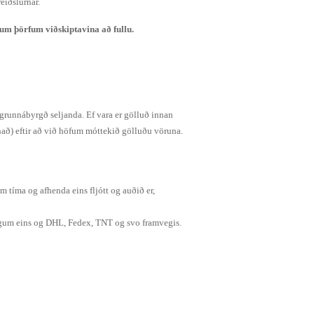
eiðslurnar.
um þörfum viðskiptavina að fullu.
 grunnábyrgð seljanda. Ef vara er gölluð innan
nað) eftir að við höfum móttekið gölluðu vöruna.
 tíma og afhenda eins fljótt og auðið er,
ingum eins og DHL, Fedex, TNT og svo framvegis.