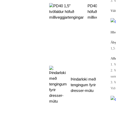
3. 
PD40 1,5″ tvöfal
Við
höfuð
milliveggjartengi
Hle
Áby
1,5
Afh
1. 
2. 
sam
Þindarloki með
3. 
tengingum fyrir
Við
dresser-mútu