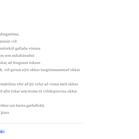
ndingartíma,
, munum við
 móttekið gallaða vöruna.
ðum sem aukabúnaður.
kkar, að fengnum óskum.
t, við getum nýtt okkur langtímasamstarf okkar.
tímabilinu eftir að þú velur að vinna með okkur.
 að allir lokar sem koma til viðskiptavina okkar
beiðnir um hæsta gæðaflokk.
þínir.
ki