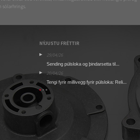
 sólarhrings.
NÝJUSTU FRÉTTIR
29/04/26
16
SCG353A044
Sending púlsloka og þindarsetta til...
Vi
20/04/26
13
Tengi fyrir millivegg fyrir púlsloka: Reli...
Pú