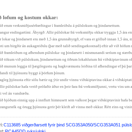
ð lofum og kostum okkar:
Við erum verksmiðjusérfræðingur í framleiðslu á púlslokum og þindarsettum.
Langur endingartími. Ábyrgð: Allir púlslokar frá verksmiðju okkar tryggja 1,5 ára e
ir lokar og þindarsett eru með 1,5 ára grunnábyrgð, ef vara er gölluð innan 1,5 ára
pti um birgðir án aukagreiðslu (þar með talið sendingarkostnað) eftir að við höfum
Við framleiðum og afhendum púlsloka- og þindarsett í mismunandi seríum og stær
Við tökum við púlslokum, þindarsettum og öðrum lokahlutum frá viðskiptavinum o
Við munum leggja til þægilegustu og hagkvæmustu leiðina til afhendingar ef þú þarf
dandi til þjónustu byggt á þörfum þínum.
Fagleg þjónusta eftir sölu bætir og ýtir undir vinnu viðskiptavina okkar á viðskipta
llir púlslokar hafa verið prófaðir áður en þeir fara frá verksmiðjunni, vertu viss um
ki vel án vandræða.
Við bjóðum einnig upp á innflutt himnusett sem valkost þegar viðskiptavinir hafa 
Árangursrík og örugg þjónusta gerir þér kleift að vinna með okkur. Rétt eins og vinir 
i:
C113685 viðgerðarsett fyrir þind SCG353A050/SCG353A051 púlslo
t:
RCA45DD ryksíuloki