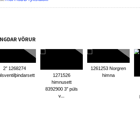
NGDAR VÖRUR
2″ 1268274
1261253 Norgren
lsventilþindarsett
1271526
himna
himnusett
8392900 3″ púls
v...