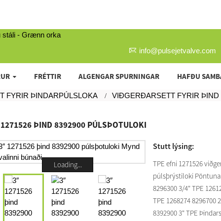
info@pulsejetvalve.com
RUR
FRÉTTIR
ALGENGAR SPURNINGAR
HAFÐU SAMB
T FYRIR ÞINDARPÚLSLOKA
VIÐGERÐARSETT FYRIR ÞIN
 1271526 ÞIND 8392900 PÚLSÞOTULOKI
Stutt lýsing:
TPE efni 1271526 viðger
Loading...
púlsþrýstiloki Pöntun
8296300 3/4" TPE 1261
TPE 1268274 8296700 2
8392900 3" TPE Þindars