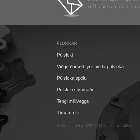
við höfum samband innan
FLOKKAR
09/04/26
Púlsloki
Himna fyrir ASCO 
Viðgerðarsett fyrir þindarpúlsloka
púlsloka
Púlsloka spólu
Púlsloki stýrimaður
Tengi milliveggs
Tímamælir
© Höfundarréttur - 2010-2018: Allur réttur áskilinn.