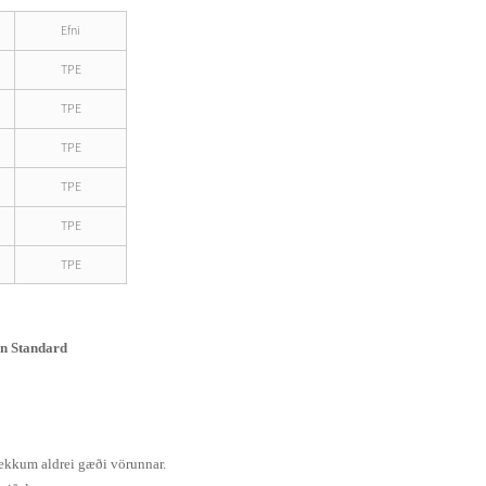
Efni
TPE
TPE
TPE
TPE
TPE
TPE
en Standard
ækkum aldrei gæði vörunnar.