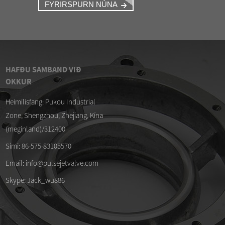
FYRIRSPURN NÚNA
HAFÐU SAMBAND VIÐ
OKKUR
/04/26
09/04/26
Heimilisfang: Pukou Industrial
ðurkenndir DMF-Z-40S himnusett
Himna fyrir ASCO SCG35
púlsloka
Zone, Shengzhou, Zhejiang, Kína
/04/26
(meginland)/312400
lsloka- og þindarsett tilbúin fyrir ...
Sími: 86-575-83105570
Email: info@pulsejetvalve.com
Skype: Jack_wu886