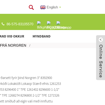
English
86-575-83105570
AND VIÐ OKKUR
MYNDBAND
D FRÁ NORGREN
ðarsett fyrir þind Norgren 3" 8392900
arkóði Lokakóði Lokaop Stærð efnis 1261253
253 8296400 1" TPE 1261402 8296600 1-1/2"
" TPE 1268274 8296800 2-1/2" TPE 1271526
ett smíðuð að eigin vali með innfluttu