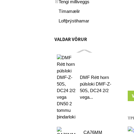
Tengi milliveggs
Tímamælir
Loftþrýstihamar
VALDAR VÖRUR
DMF Rétt horn
púlsloki DMF-Z-
50S, DC24 2/2
vega...
TPE
CA76MM