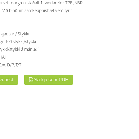
rsett norgren staðall 1. Þindarefni: TPE, NBR
 2. Við bjóðum samkeppnishæf verð fyrir
kjadalir / Stykki
gn:
100 stykki/stykki
tykki/stykki á mánuði
HAI
D/A, D/P, T/T
lvupóst
Sækja sem PDF