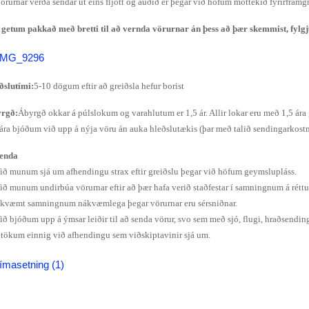
Vörurnar verða sendar út eins fljótt og auðið er þegar við höfum móttekið fyrirframgr
dur
 getum pakkað með bretti til að vernda vörurnar án þess að þær skemmist, fylgj
ngar
ðslutími:
5-10 dögum eftir að greiðsla hefur borist
rgð:
Ábyrgð okkar á púlslokum og varahlutum er 1,5 ár. Allir lokar eru með 1,5 ára
 ára bjóðum við upp á nýja vöru án auka hleðslutækis (þar með talið sendingarkost
enda
Við munum sjá um afhendingu strax eftir greiðslu þegar við höfum geymslupláss.
Við munum undirbúa vörurnar eftir að þær hafa verið staðfestar í samningnum á réttum
kvæmt samningnum nákvæmlega þegar vörurnar eru sérsniðnar.
Við bjóðum upp á ýmsar leiðir til að senda vörur, svo sem með sjó, flugi, hraðsend
 tökum einnig við afhendingu sem viðskiptavinir sjá um.