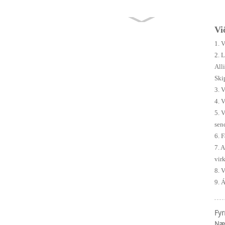
Vi
PENTAIR
1. 
RCAC45FS
2. 
1-1/2 tommu
All
púlsventill
Ski
með
3. 
flansgerð ...
4. 
5. 
sen
6. 
7. A
Púlslokastýring
vir
DMK-3CS-6
8. 
pokahússía
9. 
Fyrr
Næs