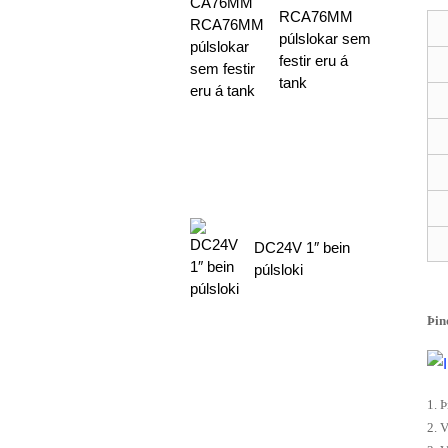
RCA76MM
púlslokar sem
festir eru á
tank
DC24V 1″ bein
púlsloki
Þin
1. 
2. 