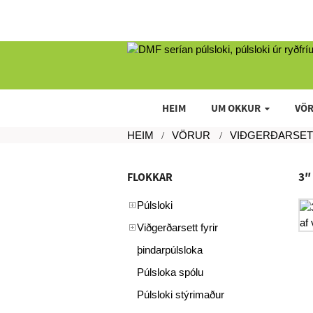
HEIM
UM OKKUR
VÖ
HEIM
VÖRUR
VIÐGERÐARSET
3″
FLOKKAR
Púlsloki
Viðgerðarsett fyrir
þindarpúlsloka
Púlsloka spólu
Púlsloki stýrimaður