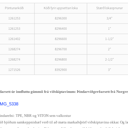
Pöntunarkóði
Kóði fyrir uppsettan loka
Stærð lokaopnunar
1261253
8296300
3/4"
1261253
8296400
1"
1261402
8296600
1-1/2"
1268274
8296700
2"
1268274
8296800
2-1/2"
1271526
8392900
3"
darsett úr innfluttu gúmmíi frá viðskiptavinum: Þindarviðgerðarsett frá Norgr
Þindarefni: TPE, NBR og VITON sem valkostur
Við bjóðum samkeppnishæf verð til að mæta markaðsþörf viðskiptavina okkar. Og l