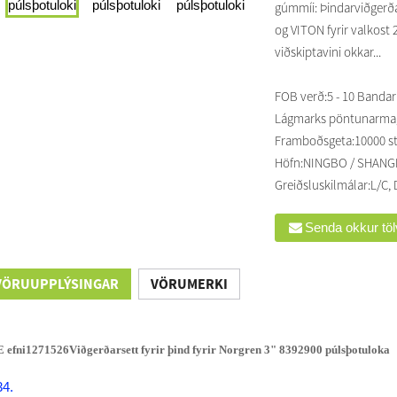
gúmmíi: Þindarviðgerða
og VITON fyrir valkost
viðskiptavini okkar...
FOB verð:
5 - 10 Bandarí
Lágmarks pöntunarma
Framboðsgeta:
10000 s
Höfn:
NINGBO / SHANG
Greiðsluskilmálar:
L/C, 
Senda okkur tö
VÖRUUPPLÝSINGAR
VÖRUMERKI
 efni
1271526
Viðgerðarsett fyrir þind fyrir Norgren 3" 8392900 púlsþotuloka