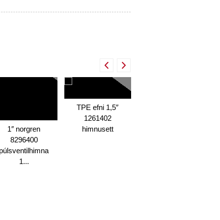
TPE efni 1,5″
2″ 1268274
1261402
púlsventilþindarsett
1″ norgren
himnusett
8296400
púlsventilhimna
1...