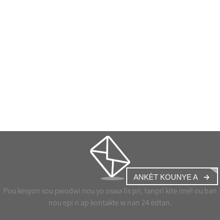
ANKÈT KOUNYE A
Pou kesyon sou pwodwi nou yo oswa lis pri, tanpri kite imèl ou ban
nou epi n ap kontakte w nan 24 èdtan.