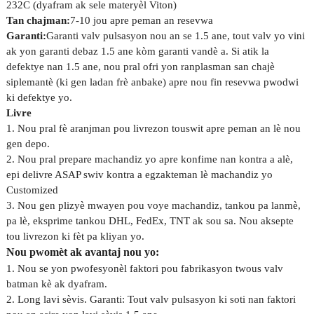
232C (dyafram ak sele materyèl Viton)
Tan chajman:
7-10 jou apre peman an resevwa
Garanti:
Garanti valv pulsasyon nou an se 1.5 ane, tout valv yo vini
ak yon garanti debaz 1.5 ane kòm garanti vandè a. Si atik la
defektye nan 1.5 ane, nou pral ofri yon ranplasman san chajè
siplemantè (ki gen ladan frè anbake) apre nou fin resevwa pwodwi
ki defektye yo.
Livre
1. Nou pral fè aranjman pou livrezon touswit apre peman an lè nou
gen depo.
2. Nou pral prepare machandiz yo apre konfime nan kontra a alè,
epi delivre ASAP swiv kontra a egzakteman lè machandiz yo
Customized
3. Nou gen plizyè mwayen pou voye machandiz, tankou pa lanmè,
pa lè, eksprime tankou DHL, FedEx, TNT ak sou sa. Nou aksepte
tou livrezon ki fèt pa kliyan yo.
Nou pwomèt ak avantaj nou yo:
1. Nou se yon pwofesyonèl faktori pou fabrikasyon twous valv
batman kè ak dyafram.
2. Long lavi sèvis. Garanti: Tout valv pulsasyon ki soti nan faktori