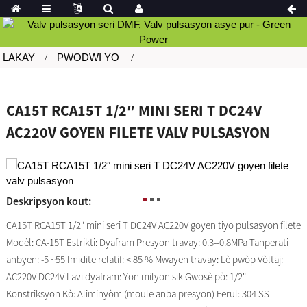
LAKAY
PWODWI YO
CA15T RCA15T 1/2″ MINI SERI T DC24V
AC220V GOYEN FILETE VALV PULSASYON
Deskripsyon kout:
CA15T RCA15T 1/2" mini seri T DC24V AC220V goyen tiyo pulsasyon filete
Modèl: CA-15T Estrikti: Dyafram Presyon travay: 0.3--0.8MPa Tanperati
anbyen: -5 ~55 Imidite relatif: < 85 % Mwayen travay: Lè pwòp Vòltaj:
AC220V DC24V Lavi dyafram: Yon milyon sik Gwosè pò: 1/2"
Konstriksyon Kò: Aliminyòm (moule anba presyon) Ferul: 304 SS