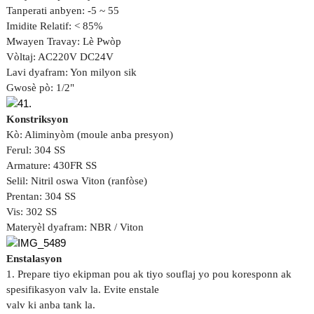
Tanperati anbyen: -5 ~ 55
Imidite Relatif: < 85%
Mwayen Travay: Lè Pwòp
Vòltaj: AC220V DC24V
Lavi dyafram: Yon milyon sik
Gwosè pò: 1/2"
Konstriksyon
Kò: Aliminyòm (moule anba presyon)
Ferul: 304 SS
Armature: 430FR SS
Selil: Nitril oswa Viton (ranfòse)
Prentan: 304 SS
Vis: 302 SS
Materyèl dyafram: NBR / Viton
Enstalasyon
1. Prepare tiyo ekipman pou ak tiyo souflaj yo pou koresponn ak
spesifikasyon valv la. Evite enstale
valv ki anba tank la.