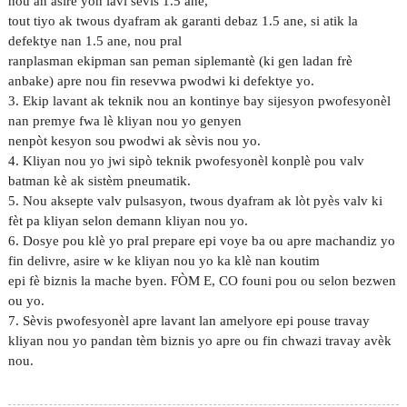
nou an asire yon lavi sèvis 1.5 ane,
tout tiyo ak twous dyafram ak garanti debaz 1.5 ane, si atik la
defektye nan 1.5 ane, nou pral
ranplasman ekipman san peman siplemantè (ki gen ladan frè
anbake) apre nou fin resevwa pwodwi ki defektye yo.
3. Ekip lavant ak teknik nou an kontinye bay sijesyon pwofesyonèl
nan premye fwa lè kliyan nou yo genyen
nenpòt kesyon sou pwodwi ak sèvis nou yo.
4. Kliyan nou yo jwi sipò teknik pwofesyonèl konplè pou valv
batman kè ak sistèm pneumatik.
5. Nou aksepte valv pulsasyon, twous dyafram ak lòt pyès valv ki
fèt pa kliyan selon demann kliyan nou yo.
6. Dosye pou klè yo pral prepare epi voye ba ou apre machandiz yo
fin delivre, asire w ke kliyan nou yo ka klè nan koutim
epi fè biznis la mache byen. FÒM E, CO founi pou ou selon bezwen
ou yo.
7. Sèvis pwofesyonèl apre lavant lan amelyore epi pouse travay
kliyan nou yo pandan tèm biznis yo apre ou fin chwazi travay avèk
nou.