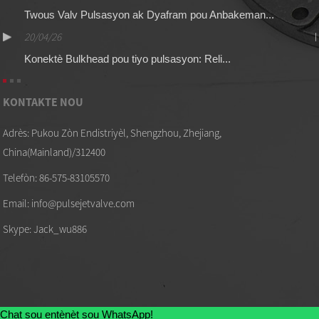
Twous Valv Pulsasyon ak Dyafram pou Anbakeman...
20/04/26
Konektè Bulkhead pou tiyo pulsasyon: Reli...
KONTAKTE NOU
Adrès: Pukou Zòn Endistriyèl, Shengzhou, Zhejiang,
China(Mainland)/312400
Telefòn: 86-575-83105570
Email: info@pulsejetvalve.com
Skype: Jack_wu886
Chat sou entènèt sou WhatsApp!