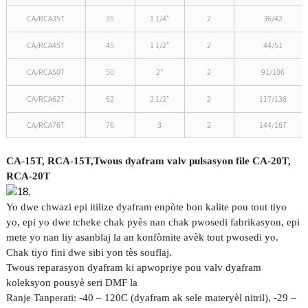
CA/RCA35T
35
1 1/4"
2
36/42
CA/RCA45T
45
1 1/2"
2
44/51
CA/RCA50T
50
2"
2
91/106
CA/RCA62T
62
2 1/2"
2
117/136
CA/RCA76T
76
3
2
144/167
CA-15T, RCA-15T,
Twous dyafram valv pulsasyon file CA-20T,
RCA-20T
Yo dwe chwazi epi itilize dyafram enpòte bon kalite pou tout tiyo
yo, epi yo dwe tcheke chak pyès nan chak pwosedi fabrikasyon, epi
mete yo nan liy asanblaj la an konfòmite avèk tout pwosedi yo.
Chak tiyo fini dwe sibi yon tès souflaj.
Twous reparasyon dyafram ki apwopriye pou valv dyafram
koleksyon pousyè seri DMF la
Ranje Tanperati: -40 – 120C (dyafram ak sele materyèl nitril), -29 –