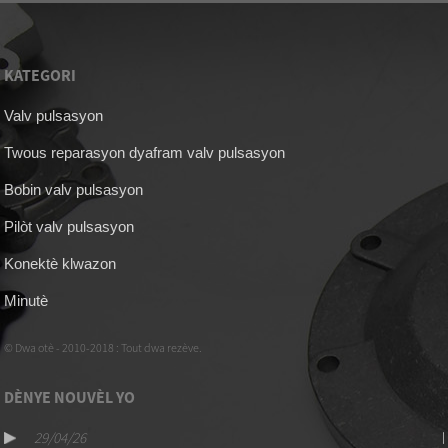
KATEGORI
Valv pulsasyon
Twous reparasyon dyafram valv pulsasyon
Bobin valv pulsasyon
Pilòt valv pulsasyon
Konektè klwazon
Minutè
© Dwa otè - 2010-2018 : Tout dwa rezève.
DÈNYE NOUVÈL YO
29/04/26