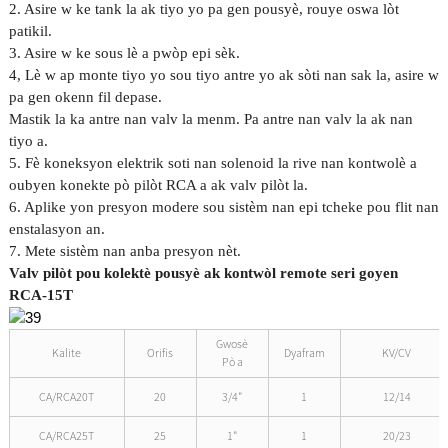
2. Asire w ke tank la ak tiyo yo pa gen pousyè, rouye oswa lòt
patikil.
3. Asire w ke sous lè a pwòp epi sèk.
4, Lè w ap monte tiyo yo sou tiyo antre yo ak sòti nan sak la, asire w
pa gen okenn fil depase.
Mastik la ka antre nan valv la menm. Pa antre nan valv la ak nan
tiyo a.
5. Fè koneksyon elektrik soti nan solenoid la rive nan kontwolè a
oubyen konekte pò pilòt RCA a ak valv pilòt la.
6. Aplike yon presyon modere sou sistèm nan epi tcheke pou flit nan
enstalasyon an.
7. Mete sistèm nan anba presyon nèt.
Valv pilòt pou kolektè pousyè ak kontwòl remote seri goyen
RCA-15T
Gwosè
Kalite
Orifis
Dyafram
KV/CV
Pò a
CA/RCA20T
20
3/4"
1
12/14
CA/RCA25T
25
1"
1
20/23