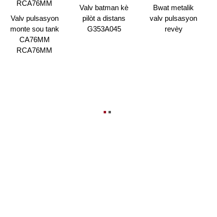
Valv batman kè
Bwat metalik
Valv pulsasyon
pilòt a distans
valv pulsasyon
monte sou tank
G353A045
revèy
CA76MM
RCA76MM