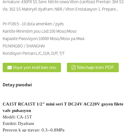
Armature: 430FR SS Sere: Nitrile oswa Viton (ranfòse) Prentan: 304 SS
Vis: 302 SS Materyèl dyafram: NBR / Viton Enstalasyon 1. Prepare...
Pri FOB:
5 - 10 dola ameriken / pyès
Kantite Minimòm pou Lòd:
100 Moso/Moso
Kapasite Pwovizyon:
10000 Moso/Moso pa Mwa
Pò:
NINGBO / SHANGHAI
Kondisyon Peman:
L/C, D/A, D/P, T/T
Voye yon imèl ban nou
Telechaje kòm PDF
Detay pwodwi
CA15T RCA15T 1/2" mini seri T DC24V AC220V goyen filete
valv pulsasyon
Modèl: CA-15T
Estrikti: Dyafram
Presyon k ap travay: 0.3--0.8MPa