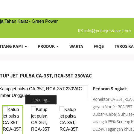
info@pulsejetvalve.com
NTANG KAMI
PRODUK
WARTA
FAQS
TAROS KA
TUP JET PULSA CA-35T, RCA-35T 230VAC
Pedaran Singkat:
Konektor CA-35T, RCA-3
Loading...
goyen Modél: RCA-35T，
0.3bar--0.8bar Suhu sek
kirang ti 85% Sedeng K
DC24V, Tegangan khusu