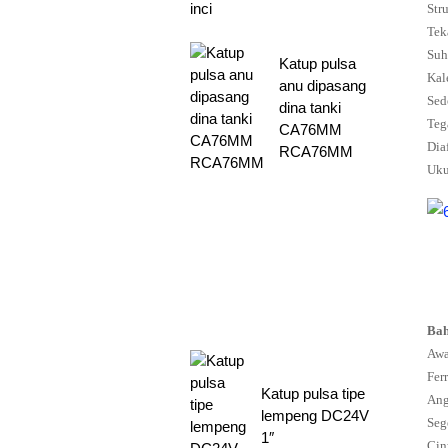
Str
Tek
Suh
Katup pulsa
Kal
anu dipasang
Sed
dina tanki
Teg
CA76MM
Dia
RCA76MM
Uku
Bah
Awa
Fer
Katup pulsa tipe
Ang
lempeng DC24V
Seg
1″
Cin