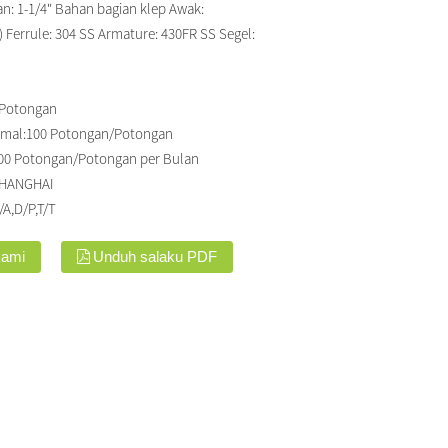
n: 1-1/4" Bahan bagian klep Awak:
) Ferrule: 304 SS Armature: 430FR SS Segel:
/ Potongan
imal:
100 Potongan/Potongan
00 Potongan/Potongan per Bulan
SHANGHAI
/A,D/P,T/T
kami
Unduh salaku PDF