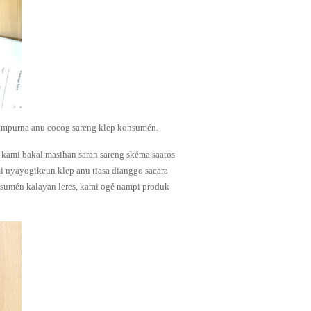
sampurna anu cocog sareng klep konsumén.
 kami bakal masihan saran sareng skéma saatos
i nyayogikeun klep anu tiasa dianggo sacara
sumén kalayan leres, kami ogé nampi produk