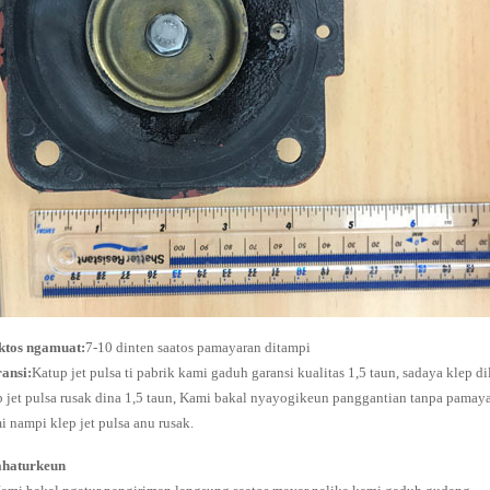
tos ngamuat:
7-10 dinten saatos pamayaran ditampi
ansi:
Katup jet pulsa ti pabrik kami gaduh garansi kualitas 1,5 taun, sadaya klep d
p jet pulsa rusak dina 1,5 taun, Kami bakal nyayogikeun panggantian tanpa pamay
i nampi klep jet pulsa anu rusak.
haturkeun