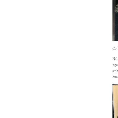
Konektor sekat
sirah tunggal
Con
PS40 1 1/2
Nal
nga
sta
bua
Katup pulsa