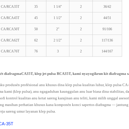
CA/RCA35T
35
1 1/4"
2
36/42
CA/RCA45T
45
1 1/2"
2
44/51
CA/RCA50T
50
2"
2
91/106
CA/RCA62T
62
2 1/2"
2
117/136
CA/RCA76T
76
3
2
144/167
ét diafragma
CA35T, klep jet pulsa RCA35T, kami nyayogikeun kit diafragma sa
aku produsén profésional anu khusus dina klep pulsa kualitas luhur, klep pulsa C
ma kami (klep pulsa), anu ngagaduhan kaunggulan anu luar biasa dina stabilitas, d
osofi kontrol kualitas anu ketat sareng karajinan anu teliti, kami milih unggal ases
eng masihan perhatian khusus kana komponén konci sapertos diafragma — jantung
erja sareng umur layanan klep pulsa.