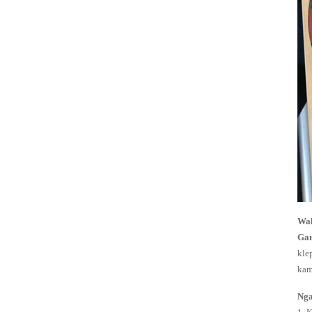
pilot jarak jauh
G353A045
Wak
Konektor CA-
Gar
76T, RCA-76T
kle
DC24V /
kam
AC220V
DIN43650A
Nga
0...