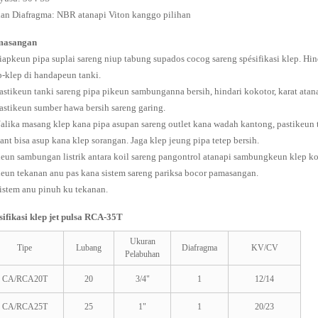
an Diafragma: NBR atanapi Viton kanggo pilihan
masangan
Siapkeun pipa suplai sareng niup tabung supados cocog sareng spésifikasi klep. H
p-klep di handapeun tanki.
Pastikeun tanki sareng pipa pikeun sambunganna bersih, hindari kokotor, karat atana
Pastikeun sumber hawa bersih sareng garing.
Nalika masang klep kana pipa asupan sareng outlet kana wadah kantong, pastikeun
lant bisa asup kana klep sorangan. Jaga klep jeung pipa tetep bersih.
Jieun sambungan listrik antara koil sareng pangontrol atanapi sambungkeun klep k
Jieun tekanan anu pas kana sistem sareng pariksa bocor pamasangan.
Sistem anu pinuh ku tekanan.
sifikasi klep jet pulsa RCA-35T
Ukuran
Tipe
Lubang
Diafragma
KV/CV
Pelabuhan
CA/RCA20T
20
3/4"
1
12/14
CA/RCA25T
25
1"
1
20/23