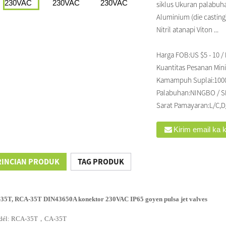
siklus Ukuran palabuha
Aluminium (die casting
Nitril atanapi Viton ...
Harga FOB:
US $5 - 10 
Kuantitas Pesanan Min
Kamampuh Suplai:
100
Palabuhan:
NINGBO / 
Sarat Pamayaran:
L/C,D
Kirim email ka 
RINCIAN PRODUK
TAG PRODUK
35T, RCA-35T DIN43650A konektor 230VAC IP65 goyen pulsa jet valves
dél: RCA-35T，CA-35T