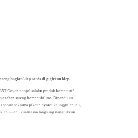
reng bagian klep sanés di gigireun klep.
A-35T Goyen nonjol salaku produk kompetitif
aya tahan sareng kompatibilitas. Dipandu ku
oris sacara saksama pikeun nyorot kaunggulan ieu,
 klep — anu kualitasna langsung nangtukeun