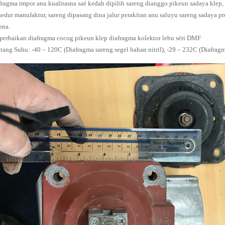
fragma impor anu kualitasna saé kedah dipilih sareng dianggo pikeun sadaya klep,
sedur manufaktur, sareng dipasang dina jalur perakitan anu saluyu sareng sadaya pr
pna.
 perbaikan diafragma cocog pikeun klep diafragma kolektor lebu séri DMF
tang Suhu: -40 – 120C (Diafragma sareng segel bahan nitril), -29 – 232C (Diafragm