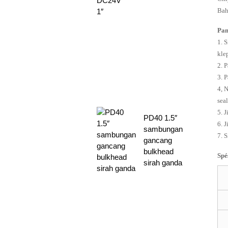
Bah
Pa
1. 
kle
2. 
3. 
4, 
sea
5. 
PD40 1.5″
6. 
sambungan
7. 
gancang
bulkhead
Spé
sirah ganda