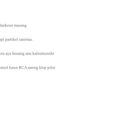
indarkeun masang
pi partikel sanésna.
 teu aya benang anu kaleuleuwihi
ontrol hawa RCA sareng klep pilot