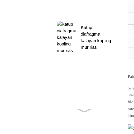
Katup
diafragma
kalayan kopling
mur rias
Pak
Sal
uta
fil
sar
kin
PENTAIR