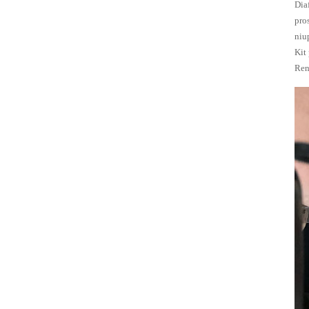
Dia
RCAC45FS
pro
1-1/2 inci tipe
niu
flens klep
Kit
pulsa ...
Ren
Pangontrol
klep pulsa
DMK-3CS-6
filter baghouse