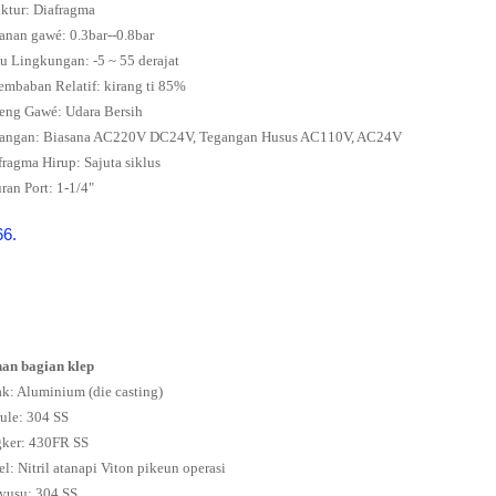
uktur: Diafragma
anan gawé: 0.3bar--0.8bar
u Lingkungan: -5 ~ 55 derajat
embaban Relatif: kirang ti 85%
eng Gawé: Udara Bersih
angan: Biasana AC220V DC24V, Tegangan Husus AC110V, AC24V
fragma Hirup: Sajuta siklus
ran Port: 1-1/4"
an bagian klep
k: Aluminium (die casting)
rule: 304 SS
ker: 430FR SS
el: Nitril atanapi Viton pikeun operasi
yusu: 304 SS