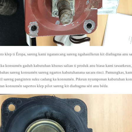
to klep ti Éropa, sareng kami ngarancang sareng ngahasilkeun kit diafragma anu 
ika konsumén gaduh kabutuhan khusus salian ti produk anu biasa kami tawarkeun,
bahas sareng konsumén sareng ngartos kabutuhanana sacara rinci. Pamungkas, kam
bil sareng panginten suku cadang ka konsumén. Pikeun nyumponan kabutuhan kon
tan konsumén sapertos klep pilot sareng kit diafragma séri anu béda.