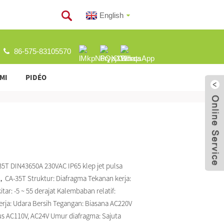
English
86-575-83105570
MI
PIDÉO
5T DIN43650A 230VAC IP65 klep jet pulsa
CA-35T Struktur: Diafragma Tekanan kerja:
itar: -5 ~ 55 derajat Kalembaban relatif:
erja: Udara Bersih Tegangan: Biasana AC220V
s AC110V, AC24V Umur diafragma: Sajuta