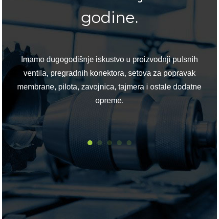
godine.
em i
Imamo dugogodišnje iskustvo u proizvodnji pulsnih
ventila, pregradnih konektora, setova za popravak
Sh
membrane, pilota, zavojnica, tajmera i ostale dodatne
d
opreme.
N