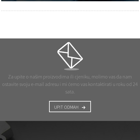
Za upite o našim proizvodima ili cjeniku, molimo vas da nam
ostavite svoju e-mail adresu i mi ćemo vas kontaktirati u roku od 24
sata.
UPIT ODMAH