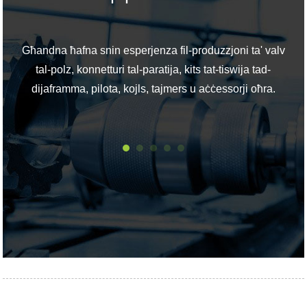
Għandna ħafna snin esperjenza fil-produzzjoni ta' valv
Il
tal-polz, konnetturi tal-paratija, kits tat-tiswija tad-
S
dijaframma, pilota, kojls, tajmers u aċċessorji oħra.
bog
A