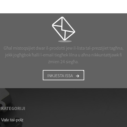
Għal mistoqsijiet dwar il-prodotti jew il-lista tal-prezzijiet tagħna,
jekk jogħġbok ħalli l-email tiegħek lilna u aħna nikkuntattjawk fi
żmien 24 siegħa.
INKJESTA ISSA
KATEGORIJI
Valv tal-polz