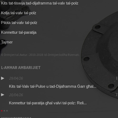
Kits tat-tiswija tad-dijaframma tal-valv tal-polz
Kolja tal-valv tal-polz
Pilota tal-valv tal-polz
Konnettur tal-paratija
Tajmer
© Drittijiet tal-Awtur - 2010-2018: Id-Drittijiet kollha Riżervati.
L-AĦĦAR AĦBARIJIET
29/04/26
Kits tal-Valv tal-Pulse u tad-Dijaframma Ġarr għal...
20/04/26
Konnettur tal-paratija għal valvi tal-polz: Reli...