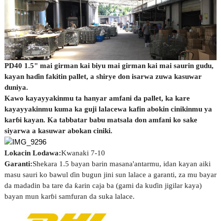
PD40 1.5" mai girman kai biyu mai girman kai mai saurin gudu,
kayan haɗin fakitin pallet, a shirye don isarwa zuwa kasuwar
duniya.
Kawo kayayyakinmu ta hanyar amfani da pallet, ka kare
kayayyakinmu kuma ka guji lalacewa kafin abokin cinikinmu ya
karɓi kayan. Ka tabbatar babu matsala don amfani ko sake
siyarwa a kasuwar abokan ciniki.
Lokacin Lodawa:
Kwanaki 7-10
Garanti:
Shekara 1.5 bayan barin masana'antarmu, idan kayan aiki
masu sauri ko bawul ɗin bugun jini sun lalace a garanti, za mu bayar
da madadin ba tare da ƙarin caja ba (gami da kuɗin jigilar kaya)
bayan mun karɓi samfuran da suka lalace.