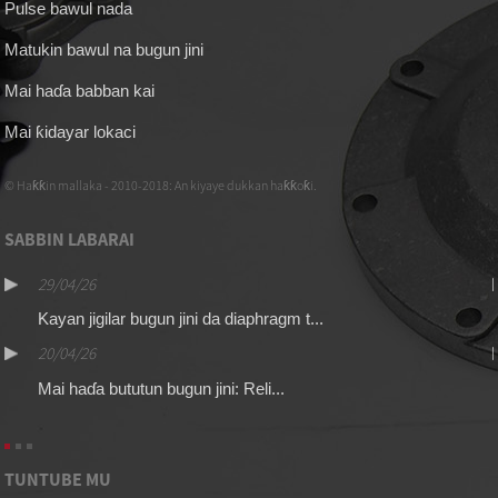
Pulse bawul nada
Matukin bawul na bugun jini
Mai haɗa babban kai
Mai ƙidayar lokaci
© Haƙƙin mallaka - 2010-2018: An kiyaye dukkan haƙƙoƙi.
SABBIN LABARAI
29/04/26
Kayan jigilar bugun jini da diaphragm t...
20/04/26
Mai haɗa bututun bugun jini: Reli...
TUNTUBE MU