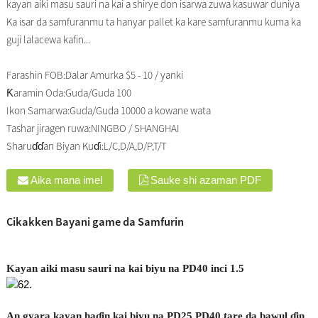
kayan aiki masu sauri na kai a shirye don isarwa zuwa kasuwar duniya
Ka isar da samfuranmu ta hanyar pallet ka kare samfuranmu kuma ka
guji lalacewa kafin...
Farashin FOB:
Dalar Amurka $5 - 10 / yanki
Ƙaramin Oda:
Guda/Guda 100
Ikon Samarwa:
Guda/Guda 10000 a kowane wata
Tashar jiragen ruwa:
NINGBO / SHANGHAI
Sharuɗɗan Biyan Kuɗi:
L/C,D/A,D/P,T/T
Aika mana imel
Sauke shi azaman PDF
Cikakken Bayani game da Samfurin
Kayan aiki masu sauri na kai biyu na PD40 inci 1.5
An gyara kayan haɗin kai biyu na PD25 PD40 tare da bawul ɗin