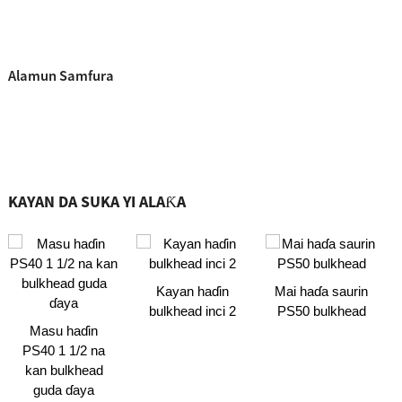
Alamun Samfura
KAYAN DA SUKA YI ALAƘA
Kayan haɗin
Mai haɗa saurin
bulkhead inci 2
PS50 bulkhead
Masu haɗin
PS40 1 1/2 na
kan bulkhead
guda ɗaya