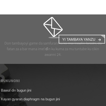
YI TAMBAYA YANZU
Don tambayoyi game da samfuranmu ko mai lissafin farashi, da
fatan za a bar mana imel ɗin ku kuma za mu tuntube ku cikin
awanni 24.
RUKUNONI
Bawul ɗin bugun jini
Kayan gyaran diaphragm na bugun jini