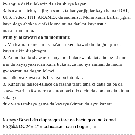
kwangila daidai lokacin da aka shirya kayan.
3. Isarwa: ta teku, ta jirgin sama, ta hanyar jigilar kaya kamar DHL,
UPS, Fedex, TNT, ARAMEX da sauransu. Muna kuma karɓar jigilar
kaya daga abokan ciniki kuma muna ɗaukar kayansu a
masana'antarmu.
Mun yi alkawari da fa'idodinmu:
1. Mu ƙwararre ne a masana'antar kera bawul ɗin bugun jini da
kayan aikin diaphragm.
2. Za mu ba da shawarar hanya mafi dacewa da tattalin arziki don
isar da kayayyaki idan kuna buƙata, za mu iya amfani da haɗin
gwiwarmu na dogon lokaci
mai aikawa zuwa sabis bisa ga buƙatunku.
3. Ƙungiyar tallace-tallace da fasaha tamu tana ci gaba da ba da
shawarwari na ƙwararru a karon farko lokacin da abokan cinikinmu
suka yi
duk wata tambaya game da kayayyakinmu da ayyukanmu.
Na baya:
Bawul ɗin diaphragm tare da haɗin goro na kabad
Na gaba:
DC24V 1″ madaidaicin nau'in bugun jini